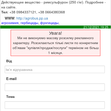
Действующее вещество - римсульфурон (250 г/кг). Подробнее -
на сайте.
Тел
: +38 0984337121, +38 0664380368
WWW
:
http://agrobus.pp.ua
агрохимия
,
гербициды
,
фунгициды
,
21/12/2021 19:25
Увага!
Ми не виконуемо масову розсилку рекламного
характеру. Розсилаються тількі листи по конкретним
об'явам "купівля/продаж/послуги" терміном не більш
1 місяця.
Від
E-mail
Тема