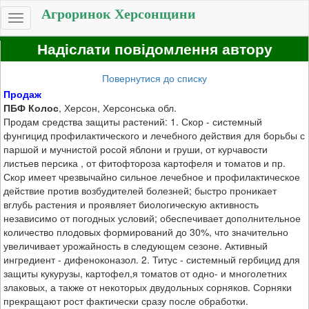
Агроринок Херсонщини
Toggle
navigation
Надіслати повідомлення автору
Повернутися до списку
Продаж
ПБФ Колос
, Херсон, Херсонська обл.
Продам средства защиты растений: 1. Скор - системный
фунгицид профилактического и лечебного действия для борьбы с
паршой и мучнистой росой яблони и груши, от курчавости
листьев персика , от фитофтороза картофеля и томатов и пр.
Скор имеет чрезвычайно сильное лечебное и профилактическое
действие против возбудителей болезней; быстро проникает
вглубь растения и проявляет биологическую активность
независимо от погодных условий; обеспечивает дополнительное
количество плодовых формирований до 30%, что значительно
увеличивает урожайность в следующем сезоне. Активный
ингредиент - дифеноконазол. 2. Титус - системный гербицид для
защиты кукурузы, картофел,я томатов от одно- и многолетних
злаковых, а также от некоторых двудольных сорняков. Сорняки
прекращают рост фактически сразу после обработки.