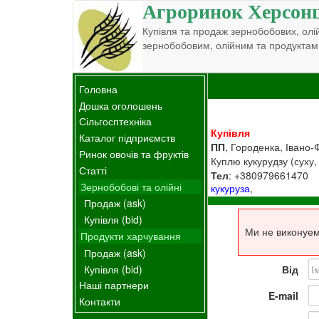
Агроринок Херсон
Купівля та продаж зернобобових, олій
зернобобовим, олійним та продуктам
Головна
Дошка оголошень
Сільгосптехніка
Купівля
Каталог підприємств
ПП
, Городенка, Івано-
Ринок овочів та фруктів
Куплю кукурудзу (суху,
Статті
Тел
: +380979661470
Зернобобові та олійні
кукуруза
,
Продаж (ask)
Купівля (bid)
Ми не виконуем
Продукти харчування
Продаж (ask)
Купівля (bid)
Від
Наші партнери
E-mail
Контакти