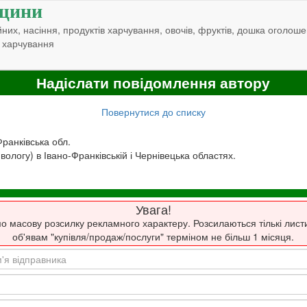
щини
них, насіння, продуктів харчування, овочів, фруктів, дошка оголоше
 харчування
Надіслати повідомлення автору
Повернутися до списку
Франківська обл.
 вологу) в Івано-Франківській і Чернівецька областях.
Увага!
о масову розсилку рекламного характеру. Розсилаються тількі лист
об'явам "купівля/продаж/послуги" терміном не більш 1 місяця.