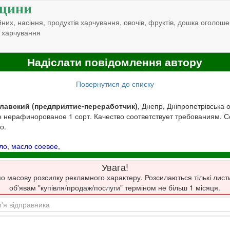
щини
них, насіння, продуктів харчування, овочів, фруктів, дошка оголоше
 харчування
Надіслати повідомлення автору
Повернутися до списку
лавский (предприятие-переработчик)
, Днепр, Дніпропетрівська 
 нерафинорованое 1 сорт. Качество соответствует требованиям. 
о.
ло
,
масло соевое
,
Увага!
о масову розсилку рекламного характеру. Розсилаються тількі лист
об'явам "купівля/продаж/послуги" терміном не більш 1 місяця.