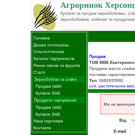
Агроринок Херсон
Купівля та продаж зернобобових, олій
зернобобовим, олійним та продуктам
Головна
Дошка оголошень
Сільгосптехніка
Продаж
Каталог підприємств
ТОВ МВК Екатеринос
Ринок овочів та фруктів
Продаем масло соевое
Статті
поставки гарантирован
Зернобобові та олійні
Тел
: 0682935992
соя
,
растительное мас
Продаж (ask)
Купівля (bid)
Продукти харчування
Ми не виконуем
Продаж (ask)
Купівля (bid)
Від
Наші партнери
Контакти
E-mail