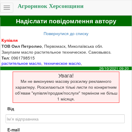
Агроринок Херсонщини
Toggle
navigation
Надіслати повідомлення автору
Повернутися до списку
Купівля
ТОВ Оил Петролио
, Первомаск, Миколаївська обл.
Закупаем масло растительное техническое. Самовывоз.
Тел
: 0961798515
растительное масло
,
техническое масло
,
26/10/2021 09:20
Увага!
Ми не виконуемо масову розсилку рекламного
характеру. Розсилаються тількі листи по конкретним
об'явам "купівля/продаж/послуги" терміном не більш
1 місяця.
Від
E-mail