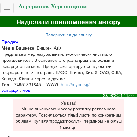
Агроринок Херсонщини
Toggle
navigation
Надіслати повідомлення автору
Повернутися до списку
Продаж
Мёд в Бишкеке
, Бишкек, Азія
Предлагаем мёд натуральный, экологически чистый, от
производителя. В основном это разнотравный, белый и
эспарцетовый мед.. Продукт экспортируется в десятки
государств, в т.ч. в страны ЕАЭС, Египет, Китай, ОАЭ, США,
Канада, Южная Корея и другие.
Тел
: +74951331845
WWW
:
http://myod.kg/
эспарцет
,
мёд
,
28/08/2021 11:00
Увага!
Ми не виконуемо масову розсилку рекламного
характеру. Розсилаються тількі листи по конкретним
об'явам "купівля/продаж/послуги" терміном не більш
1 місяця.