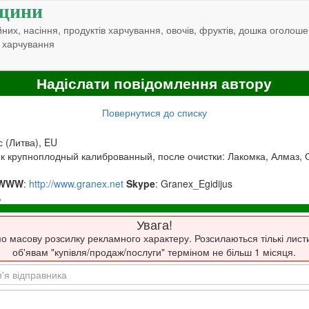
щини
них, насіння, продуктів харчування, овочів, фруктів, дошка оголоше
 харчування
Надіслати повідомлення автору
Повернутися до списку
с (Литва), EU
к крупноплодный калиброванный, после очистки: Лакомка, Алмаз, 
WWW
:
http://www.granex.net
Skype
: Granex_Egidijus
,
Увага!
о масову розсилку рекламного характеру. Розсилаються тількі лист
об'явам "купівля/продаж/послуги" терміном не більш 1 місяця.