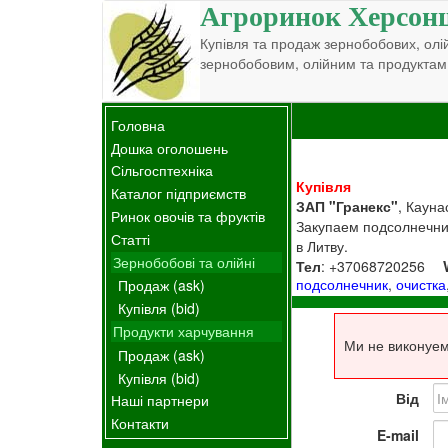
Агроринок Херсон
Купівля та продаж зернобобових, олій
зернобобовим, олійним та продуктам
Головна
Дошка оголошень
Сільгосптехніка
Купівля
Каталог підприємств
ЗАП "Гранекс"
, Кауна
Ринок овочів та фруктів
Закупаем подсолнечни
Статті
в Литву.
Зернобобові та олійні
Тел
: +37068720256
подсолнечник
,
очистка
Продаж (ask)
Купівля (bid)
Продукти харчування
Ми не виконуем
Продаж (ask)
Купівля (bid)
Від
Наші партнери
Контакти
E-mail