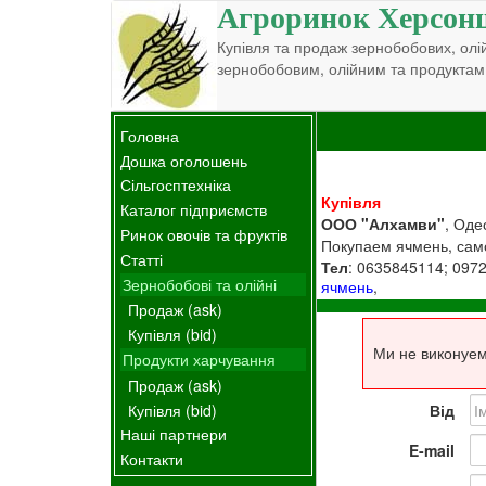
Агроринок Херсон
Купівля та продаж зернобобових, олій
зернобобовим, олійним та продуктам
Головна
Дошка оголошень
Сільгосптехніка
Купівля
Каталог підприємств
ООО "Алхамви"
, Оде
Ринок овочів та фруктів
Покупаем ячмень, сам
Статті
Тел
: 0635845114; 097
Зернобобові та олійні
ячмень
,
Продаж (ask)
Купівля (bid)
Ми не виконуем
Продукти харчування
Продаж (ask)
Купівля (bid)
Від
Наші партнери
E-mail
Контакти