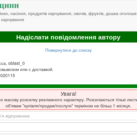
щини
них, насіння, продуктів харчування, овочів, фруктів, дошка оголоше
 харчування
Надіслати повідомлення автору
Повернутися до списку
сса, oblast_0
овывозом или с доставкой.
2020115
Увага!
о масову розсилку рекламного характеру. Розсилаються тількі лист
об'явам "купівля/продаж/послуги" терміном не більш 1 місяця.