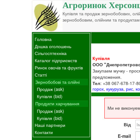
Агроринок Херсон
Купівля та продаж зернобобових, олій
зернобобовим, олійним та продуктам
Головна
Дошка оголошень
Сільгосптехніка
Купівля
Каталог підприємств
ООО "Днепропетровс
Ринок овочів та фруктів
Закупаем мучку - прос
Статті
предложения.
Зернобобові та олійні
Тел
: +38 067-678-17-8
горох
,
кукуруза
,
рис
,
к
Продаж (ask)
Купівля (bid)
Продукти харчування
Ми не виконуем
Продаж (ask)
Купівля (bid)
Від
Наші партнери
Контакти
E-mail