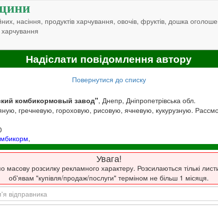
щини
них, насіння, продуктів харчування, овочів, фруктів, дошка оголоше
 харчування
Надіслати повідомлення автору
Повернутися до списку
кий комбикормовый завод"
, Днепр, Дніпропетрівська обл.
яную, гречневую, гороховую, рисовую, ячневую, кукурузную. Рассм
0
омбикорм
,
Увага!
о масову розсилку рекламного характеру. Розсилаються тількі лист
об'явам "купівля/продаж/послуги" терміном не більш 1 місяця.