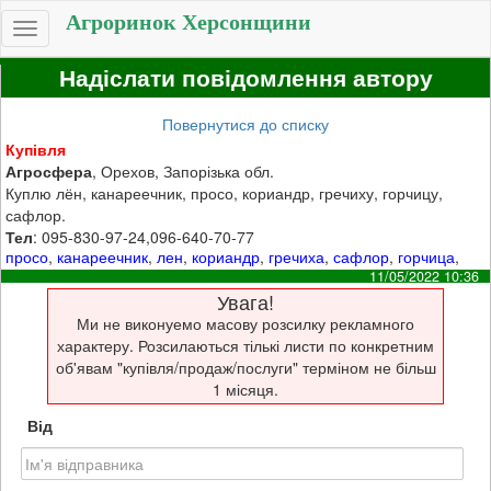
Агроринок Херсонщини
Toggle
navigation
Надіслати повідомлення автору
Повернутися до списку
Купівля
Агросфера
, Орехов, Запорізька обл.
Куплю лён, канареечник, просо, кориандр, гречиху, горчицу,
сафлор.
Тел
: 095-830-97-24,096-640-70-77
просо
,
канареечник
,
лен
,
кориандр
,
гречиха
,
сафлор
,
горчица
,
11/05/2022 10:36
Увага!
Ми не виконуемо масову розсилку рекламного
характеру. Розсилаються тількі листи по конкретним
об'явам "купівля/продаж/послуги" терміном не більш
1 місяця.
Від