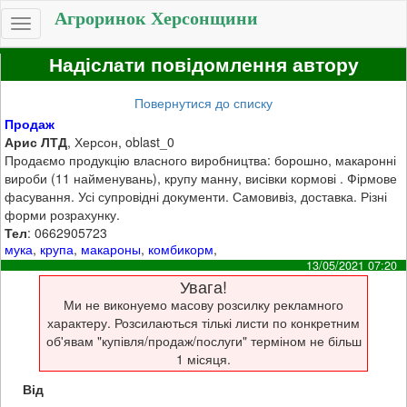
Агроринок Херсонщини
Toggle
navigation
Надіслати повідомлення автору
Повернутися до списку
Продаж
Арис ЛТД
, Херсон, oblast_0
Продаємо продукцію власного виробництва: борошно, макаронні
вироби (11 найменувань), крупу манну, висівки кормові . Фірмове
фасування. Усі супровідні документи. Самовивіз, доставка. Різні
форми розрахунку.
Тел
: 0662905723
мука
,
крупа
,
макароны
,
комбикорм
,
13/05/2021 07:20
Увага!
Ми не виконуемо масову розсилку рекламного
характеру. Розсилаються тількі листи по конкретним
об'явам "купівля/продаж/послуги" терміном не більш
1 місяця.
Від