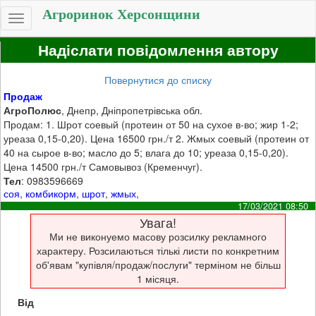
Агроринок Херсонщини
Toggle
navigation
Надіслати повідомлення автору
Повернутися до списку
Продаж
АгроПолюс
, Днепр, Дніпропетрівська обл.
Продам: 1. Шрот соевый (протеин от 50 на сухое в-во; жир 1-2;
уреаза 0,15-0,20). Цена 16500 грн./т 2. Жмых соевый (протеин от
40 на сырое в-во; масло до 5; влага до 10; уреаза 0,15-0,20).
Цена 14500 грн./т Самовывоз (Кременчуг).
Тел
: 0983596669
соя
,
комбикорм
,
шрот
,
жмых
,
17/03/2021 08:50
Увага!
Ми не виконуемо масову розсилку рекламного
характеру. Розсилаються тількі листи по конкретним
об'явам "купівля/продаж/послуги" терміном не більш
1 місяця.
Від