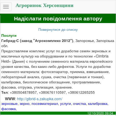
Агроринок Херсонщини
Toggle
navigation
Надіслати повідомлення автору
Повернутися до списку
Послуги
Гибрид-С (завод "Агрокомплекс 2012")
, Запорожье, Запорізька
обл.
Предоставляем комплекс услуг по доработке семян зерновых и
масличных культур на оборудовании и по технологии «Cimbria
Heid» (Дания) с получением семенного материала европейского
уровня качества, без каких-либо дефектов. Услуги по доработке
семенного материала: фотосепаратор, приемка, взвешивание,
лабораторный анализ, сушка, очистка (первичная и тонкая),
калибровка, биологическое обогащение, протравливание,
фасовка, отгрузка, утилизация, хранение.
Тел
: +380504878957, +380676110597, +380612265255
WWW
:
http://gibrid-s.zakupka.com/
зерновые
,
зерно
,
посевматериал
,
услуги
,
очистка
,
калибровка
,
фасовка
,
12/10/2020 09:04