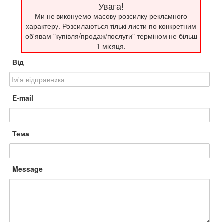
Увага!
Ми не виконуемо масову розсилку рекламного
характеру. Розсилаються тількі листи по конкретним
об'явам "купівля/продаж/послуги" терміном не більш
1 місяця.
Від
E-mail
Тема
Message