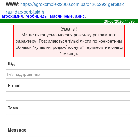
WWW
:
https://agrokomplekt2000.com.ua/p4205292-gerbitsid-
raundap-gerbitsid.h
агрохимия
,
гербициды
,
масличные
,
анис
,
29/05/2020 11:39
Увага!
Ми не виконуемо масову розсилку рекламного
характеру. Розсилаються тількі листи по конкретним
об'явам "купівля/продаж/послуги" терміном не більш
1 місяця.
Від
E-mail
Тема
Message