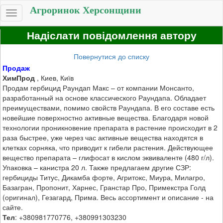
Агроринок Херсонщини
Toggle
navigation
Надіслати повідомлення автору
Повернутися до списку
Продаж
ХимПрод
, Киев, Київ
Продам гербицид Раундап Макс – от компании Монсанто,
разработанный на основе классического Раундапа. Обладает
преимуществами, помимо свойств Раундапа. В его составе есть
новейшие поверхностно активные вещества. Благодаря новой
технологии проникновение препарата в растение происходит в 2
раза быстрее, уже через час активные вещества находятся в
клетках сорняка, что приводит к гибели растения. Действующее
вещество препарата – глифосат в кислом эквиваленте (480 г/л).
Упаковка – канистра 20 л. Также предлагаем другие СЗР:
гербициды Титус, Дикамба форте, Агритокс, Миура, Милагро,
Базагран, Пропонит, Харнес, Гранстар Про, Примекстра Голд
(оригинал), Гезагард, Прима. Весь ассортимент и описание - на
сайте.
Тел
: +380981770776, +380991303230