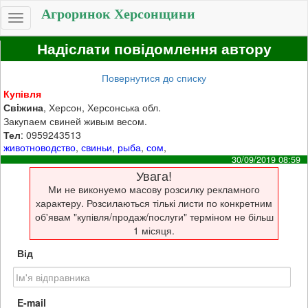
Агроринок Херсонщини
Toggle
navigation
Надіслати повідомлення автору
Повернутися до списку
Купівля
Свiжина
, Херсон, Херсонська обл.
Закупаем свиней живым весом.
Тел
: 0959243513
животноводство
,
свиньи
,
рыба
,
сом
,
30/09/2019 08:59
Увага!
Ми не виконуемо масову розсилку рекламного
характеру. Розсилаються тількі листи по конкретним
об'явам "купівля/продаж/послуги" терміном не більш
1 місяця.
Від
E-mail