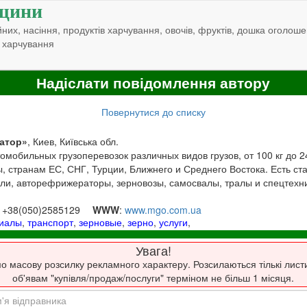
щини
них, насіння, продуктів харчування, овочів, фруктів, дошка оголоше
 харчування
Надіслати повідомлення автору
Повернутися до списку
атор»
, Киев, Київська обл.
мобильных грузоперевозок различных видов грузов, от 100 кг до 24
, странам ЕС, СНГ, Турции, Ближнего и Среднего Востока. Есть с
ли, авторефрижераторы, зерновозы, самосвалы, тралы и спецтехни
, +38(050)2585129
WWW
:
www.mgo.com.ua
риалы
,
транспорт
,
зерновые
,
зерно
,
услуги
,
Увага!
о масову розсилку рекламного характеру. Розсилаються тількі лист
об'явам "купівля/продаж/послуги" терміном не більш 1 місяця.