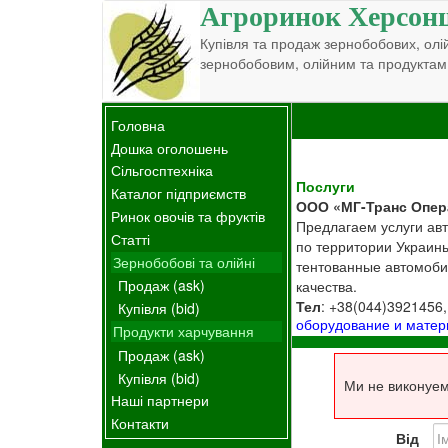
Агроринок Херсон
Купівля та продаж зернобобових, олій
зернобобовим, олійним та продуктам
Головна
Дошка оголошень
Сільгосптехніка
Послуги
Каталог підприємств
ООО «МГ-Транс Опер
Ринок овочів та фруктів
Предлагаем услуги авто
Статті
по территории Украины
Зернобобові та олійні
тентованные автомоби
Продаж (ask)
качества.
Тел
: +38(044)3921456
Купівля (bid)
оборудование и мате
Продукти харчування
Продаж (ask)
Купівля (bid)
Ми не виконуем
Наші партнери
Контакти
Від