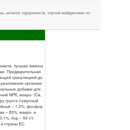
нь, каталог підприємств, торгові майданчики по
помета, лучшая замена
ки. Предварительная
ующей грануляцией до
 разложения органики
циальные добавки для
ений NPK; макро- (Ca,
уру грунта (гумусный
нийный – 1,2%; фосфор
щая – 83%; макро- и
,1%; бор – 50 г/т;
 в страны ЕС.