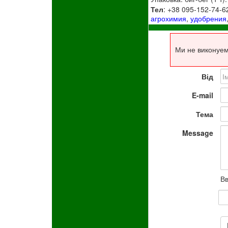
Тел
: +38 095-152-74-6
агрохимия
,
удобрения
Ми не виконуем
Від
E-mail
Тема
Message
Вв