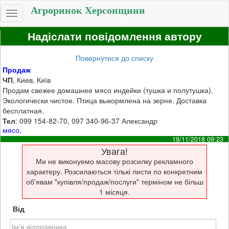
Агроринок Херсонщини
Toggle
navigation
Надіслати повідомлення автору
Повернутися до списку
Продаж
ЧП
, Киев, Київ
Продам свежее домашнее мясо индейки (тушка и полутушка).
Экологически чистое. Птица выкормлена на зерне. Доставка
бесплатная.
Тел
: 099 154-82-70, 097 340-96-37 Александр
мясо
,
19/11/2018 09:23
Увага!
Ми не виконуемо масову розсилку рекламного
характеру. Розсилаються тількі листи по конкретним
об'явам "купівля/продаж/послуги" терміном не більш
1 місяця.
Від