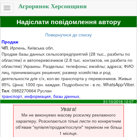
Агроринок Херсонщини
Toggle
navigation
Надіслати повідомлення автору
Повернутися до списку
Продаж
ЧП
, Ирпень, Київська обл.
Продам базы данных сельхозпредприятий (28 тыс., разбиты по
областям) и автоперевозчиков (2.8 тыс. контактов, не разбита по
областям) Украины. Разделыы: телефоны; емэйлы; адреса; ФИО
лиц, принимающих решения; размер хозяйства и род
деятельности для с/х, кол-во транспорта у перевозчиков. Живых
95%. Цена: 1000 грн. каждая. Подробности - в лс. WhatsApp/Viber.
Тел
: 0982270664 Руслан
транспорт
,
информация
,
базы данных
,
31/10/2018 12:07
Увага!
Ми не виконуемо масову розсилку рекламного
характеру. Розсилаються тількі листи по конкретним
об'явам "купівля/продаж/послуги" терміном не більш
1 місяця.