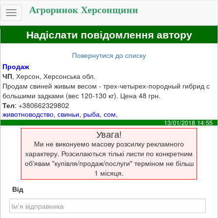
Агроринок Херсонщини
Toggle
navigation
Надіслати повідомлення автору
Повернутися до списку
Продаж
ЧП
, Херсон, Херсонська обл.
Продам свиней живым весом - трех-четырех-породный гибрид с
большими задками (вес 120-130 кг). Цена 48 грн.
Тел
: +380662329802
животноводство
,
свиньи
,
рыба
,
сом
,
13/01/2018 14:55
Увага!
Ми не виконуемо масову розсилку рекламного
характеру. Розсилаються тількі листи по конкретним
об'явам "купівля/продаж/послуги" терміном не більш
1 місяця.
Від