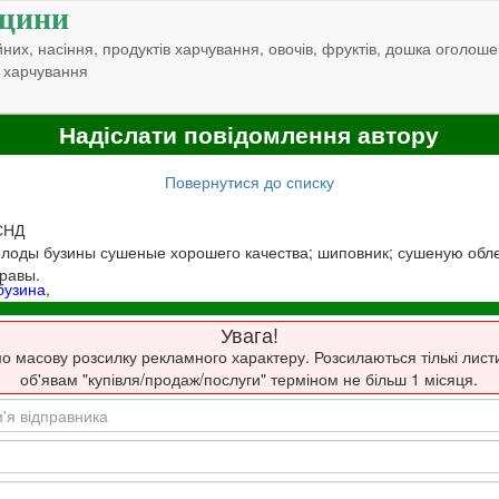
щини
них, насіння, продуктів харчування, овочів, фруктів, дошка оголоше
 харчування
Надіслати повідомлення автору
Повернутися до списку
 СНД
 плоды бузины сушеные хорошего качества; шиповник; сушеную обл
травы.
бузина
,
Увага!
о масову розсилку рекламного характеру. Розсилаються тількі лист
об'явам "купівля/продаж/послуги" терміном не більш 1 місяця.