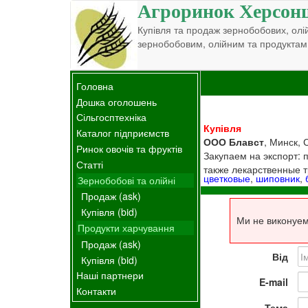
Агроринок Херсон
Купівля та продаж зернобобових, олій
зернобобовим, олійним та продуктам
Головна
Дошка оголошень
Сільгосптехніка
Купівля
Каталог підприємств
ООО Блавст
, Минск,
Ринок овочів та фруктів
Закупаем на экспорт:
Статті
также лекарственные 
цветковые
,
шиповник
,
Зернобобові та олійні
Продаж (ask)
Купівля (bid)
Ми не виконуем
Продукти харчування
Продаж (ask)
Від
Купівля (bid)
Наші партнери
E-mail
Контакти
Тема