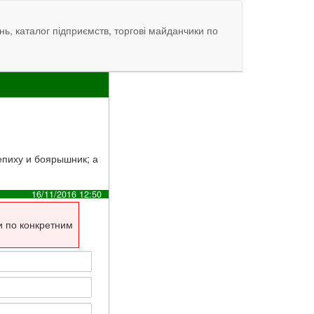
нь, каталог підприємств, торгові майданчики по
епиху и боярышник; а
16/11/2016 12:50
и по конкретним