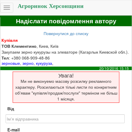
Агроринок Херсонщини
Toggle
navigation
Надіслати повідомлення автору
Повернутися до списку
Купівля
ТОВ Клементино
, Киев, Київ
Закупаем зерно кукурузы на элеваторе (Кагарлык Киевской обл.).
Тел
: +380 068-909-48-86
зерновые
,
зерно
,
кукуруза
,
20/10/2016 15:15
Увага!
Ми не виконуемо масову розсилку рекламного
характеру. Розсилаються тількі листи по конкретним
об'явам "купівля/продаж/послуги" терміном не більш
1 місяця.
Від
E-mail