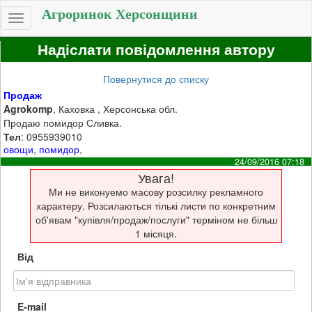
Агроринок Херсонщини
Toggle
navigation
Надіслати повідомлення автору
Повернутися до списку
Продаж
Agrokomp
, Каховка , Херсонська обл.
Продаю помидор Сливка.
Тел
: 0955939010
овощи
,
помидор
,
24/09/2016 07:18
Увага!
Ми не виконуемо масову розсилку рекламного
характеру. Розсилаються тількі листи по конкретним
об'явам "купівля/продаж/послуги" терміном не більш
1 місяця.
Від
E-mail