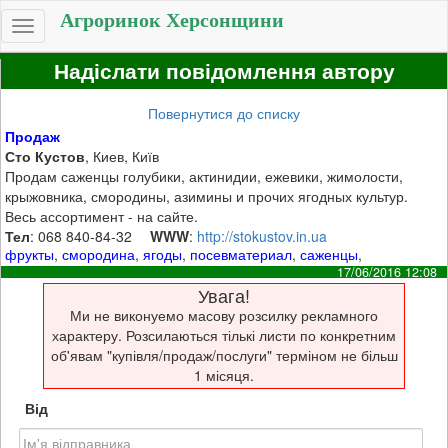
Агроринок Херсонщини
Toggle
navigation
Надіслати повідомлення автору
Повернутися до списку
Продаж
Сто Кустов
, Киев, Київ
Продам саженцы голубики, актинидии, ежевики, жимолости,
крыжовника, смородины, азимины и прочих ягодных культур.
Весь ассортимент - на сайте.
Тел
: 068 840-84-32
WWW
:
http://stokustov.in.ua
фрукты
,
смородина
,
ягоды
,
посевматериал
,
саженцы
,
17/06/2016 12:08
Увага!
Ми не виконуемо масову розсилку рекламного
характеру. Розсилаються тількі листи по конкретним
об'явам "купівля/продаж/послуги" терміном не більш
1 місяця.
Від