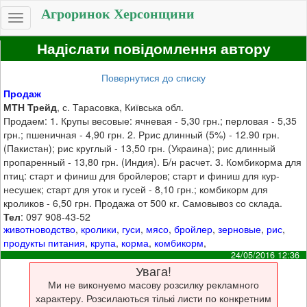
Агроринок Херсонщини
Toggle
navigation
Надіслати повідомлення автору
Повернутися до списку
Продаж
МТН Трейд
, с. Тарасовка, Київська обл.
Продаем: 1. Крупы весовые: ячневая - 5,30 грн.; перловая - 5,35
грн.; пшеничная - 4,90 грн. 2. Ррис длинный (5%) - 12.90 грн.
(Пакистан); рис круглый - 13,50 грн. (Украина); рис длинный
пропаренный - 13,80 грн. (Индия). Б/н расчет. 3. Комбикорма для
птиц: старт и финиш для бройлеров; старт и финиш для кур-
несушек; старт для уток и гусей - 8,10 грн.; комбикорм для
кроликов - 6,50 грн. Продажа от 500 кг. Самовывоз со склада.
Тел
: 097 908-43-52
животноводство
,
кролики
,
гуси
,
мясо
,
бройлер
,
зерновые
,
рис
,
продукты питания
,
крупа
,
корма
,
комбикорм
,
24/05/2016 12:36
Увага!
Ми не виконуемо масову розсилку рекламного
характеру. Розсилаються тількі листи по конкретним