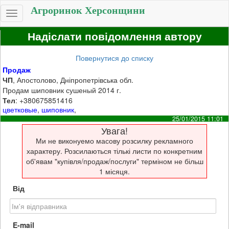
Агроринок Херсонщини
Toggle
navigation
Надіслати повідомлення автору
Повернутися до списку
Продаж
ЧП
, Апостолово, Дніпропетрівська обл.
Продам шиповник сушеный 2014 г.
Тел
: +380675851416
цветковые
,
шиповник
,
25/01/2015 11:01
Увага!
Ми не виконуемо масову розсилку рекламного
характеру. Розсилаються тількі листи по конкретним
об'явам "купівля/продаж/послуги" терміном не більш
1 місяця.
Від
E-mail