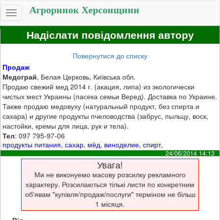
Агроринок Херсонщини
Toggle
navigation
Надіслати повідомлення автору
Повернутися до списку
Продаж
Медограй
, Белая Церковь, Київська обл.
Продаю свежий мед 2014 г. (акация, липа) из экологически
чистых мест Украины (пасека семьи Веред). Доставка по Украине.
Также продаю медовуху (натуральный продукт, без спирта и
сахара) и другие продукты пчеловодства (забрус, пыльцу, воск,
настойки, кремы для лица, рук и тела).
Тел
: 097 795-97-06
продукты питания
,
сахар
,
мёд
,
виноделие
,
спирт
,
24/06/2014 14:13
Увага!
Ми не виконуемо масову розсилку рекламного
характеру. Розсилаються тількі листи по конкретним
об'явам "купівля/продаж/послуги" терміном не більш
1 місяця.