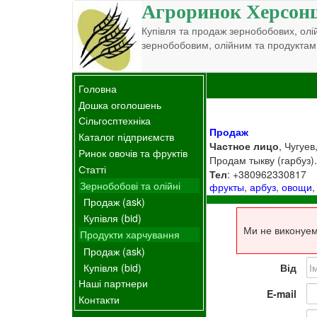
Агроринок Херсон
Купівля та продаж зернобобових, олій
зернобобовим, олійним та продуктам
Головна
Дошка оголошень
Сільгосптехніка
Продаж
Каталог підприємств
Частное лицо
, Чугуев
Ринок овочів та фруктів
Продам тыкву (гарбуз).
Статті
Тел
: +380962330817
Зернобобові та олійні
фрукты
,
арбуз
,
овощи
Продаж (ask)
Купівля (bid)
Ми не виконуем
Продукти харчування
Продаж (ask)
Купівля (bid)
Від
Наші партнери
E-mail
Контакти