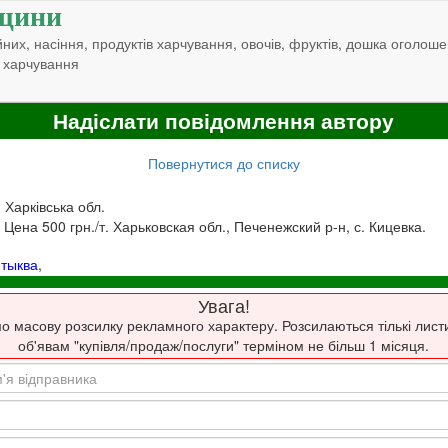
щини
них, насіння, продуктів харчування, овочів, фруктів, дошка оголоше
 харчування
Надіслати повідомлення автору
Повернутися до списку
, Харківська обл.
 Цена 500 грн./т. Харьковская обл., Печенежский р-н, с. Кицевка.
,
тыква
,
Увага!
о масову розсилку рекламного характеру. Розсилаються тількі лист
об'явам "купівля/продаж/послуги" терміном не більш 1 місяця.