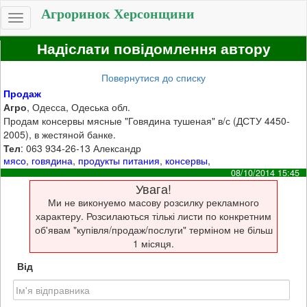
Агроринок Херсонщини
Toggle
navigation
Надіслати повідомлення автору
Повернутися до списку
Продаж
Агро
, Одесса, Одеська обл.
Продам консервы мясные "Говядина тушеная" в/с (ДСТУ 4450-
2005), в жестяной банке.
Тел
: 063 934-26-13 Александр
мясо
,
говядина
,
продукты питания
,
консервы
,
08/10/2014 15:45
Увага!
Ми не виконуемо масову розсилку рекламного
характеру. Розсилаються тількі листи по конкретним
об'явам "купівля/продаж/послуги" терміном не більш
1 місяця.
Від