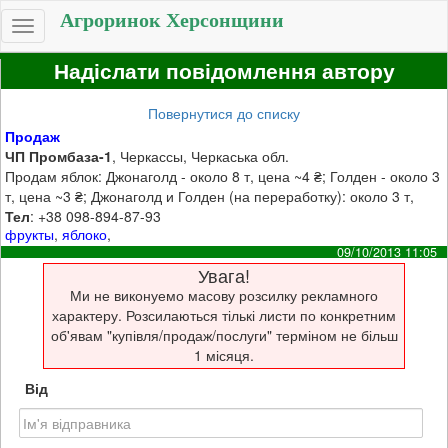
Агроринок Херсонщини
Toggle
navigation
Надіслати повідомлення автору
Повернутися до списку
Продаж
ЧП Промбаза-1
, Черкассы, Черкаська обл.
Продам яблок: Джонаголд - около 8 т, цена ~4 ₴; Голден - около 3
т, цена ~3 ₴; Джонаголд и Голден (на переработку): около 3 т,
Тел
: +38 098-894-87-93
фрукты
,
яблоко
,
09/10/2013 11:05
Увага!
Ми не виконуемо масову розсилку рекламного
характеру. Розсилаються тількі листи по конкретним
об'явам "купівля/продаж/послуги" терміном не більш
1 місяця.
Від