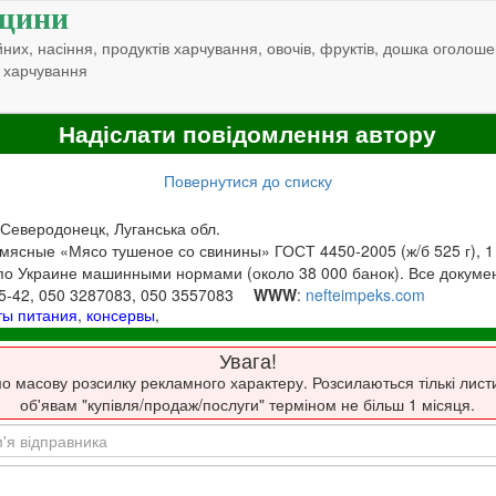
щини
них, насіння, продуктів харчування, овочів, фруктів, дошка оголоше
 харчування
Надіслати повідомлення автору
Повернутися до списку
 Северодонецк, Луганська обл.
мясные «Мясо тушеное со свинины» ГОСТ 4450-2005 (ж/б 525 г), 1
а по Украине машинными нормами (около 38 000 банок). Все докуме
35-42, 050 3287083, 050 3557083
WWW
:
nefteimpeks.com
ты питания
,
консервы
,
Увага!
о масову розсилку рекламного характеру. Розсилаються тількі лист
об'явам "купівля/продаж/послуги" терміном не більш 1 місяця.