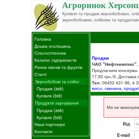
Агроринок Херсон
Купівля та продаж зернобобових, олій
зернобобовим, олійним та продуктам
Головна
Дошка оголошень
Сільгосптехніка
Продаж
Каталог підприємств
ЧАО "Нефтеимпэкс"
,
Ринок овочів та фруктів
Предлагаем консервы 
Статті
17,50 грн./б. Доставк
Зернобобові та олійні
Тел
: 06452 431-96, 4 
мясо
,
свинина
,
продук
Продаж (ask)
Купівля (bid)
Продукти харчування
Ми не виконуем
Продаж (ask)
Купівля (bid)
Від
Наші партнери
Контакти
E-mail