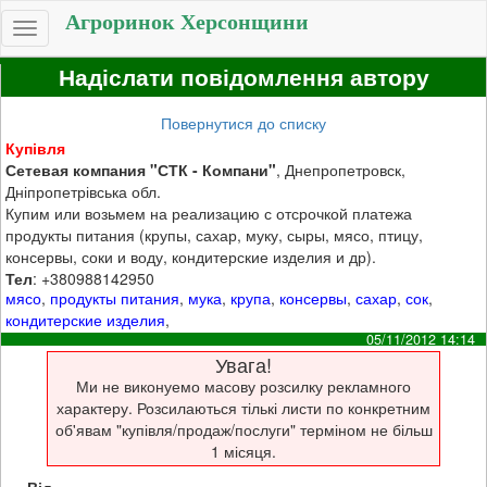
Агроринок Херсонщини
Toggle
navigation
Надіслати повідомлення автору
Повернутися до списку
Купівля
Сетевая компания "СТК - Компани"
, Днепропетровск,
Дніпропетрівська обл.
Купим или возьмем на реализацию с отсрочкой платежа
продукты питания (крупы, сахар, муку, сыры, мясо, птицу,
консервы, соки и воду, кондитерские изделия и др).
Тел
: +380988142950
мясо
,
продукты питания
,
мука
,
крупа
,
консервы
,
сахар
,
сок
,
кондитерские изделия
,
05/11/2012 14:14
Увага!
Ми не виконуемо масову розсилку рекламного
характеру. Розсилаються тількі листи по конкретним
об'явам "купівля/продаж/послуги" терміном не більш
1 місяця.