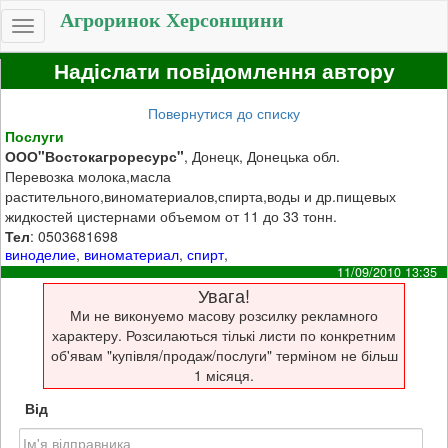
Агроринок Херсонщини
Toggle
navigation
Надіслати повідомлення автору
Повернутися до списку
Послуги
ООО"Востокагроресурс"
, Донецк, Донецька обл.
Перевозка молока,масла
растительного,виноматериалов,спирта,воды и др.пищевых
жидкостей цистернами объемом от 11 до 33 тонн.
Тел
: 0503681698
виноделие
,
виноматериал
,
спирт
,
11/09/2010 13:35
Увага!
Ми не виконуемо масову розсилку рекламного
характеру. Розсилаються тількі листи по конкретним
об'явам "купівля/продаж/послуги" терміном не більш
1 місяця.
Від