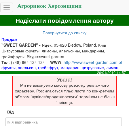
Агроринок Херсонщини
Toggle
navigation
Надіслати повідомлення автору
Повернутися до списку
Продаж
"SWEET GARDEN" - Яцек
, 05-620 Bledow, Poland, Київ
Цитрусовые фрукты: лимоны, апельсины, мандарины,
грейпфруты. Skype:sweet-garden
Тел
: (+48) 664 124 124
WWW
:
http://www.sweet-garden.com.pl
фрукты
,
апельсин
,
грейпфрут
,
мандарин
,
цитрусовые
,
лимон
,
20/01/2010 14:57
Увага!
Ми не виконуемо масову розсилку рекламного
характеру. Розсилаються тількі листи по конкретним
об'явам "купівля/продаж/послуги" терміном не більш
1 місяця.
Від