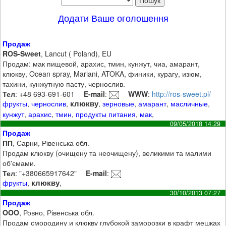
Додати Ваше оголошення
Продаж
ROS-Sweet
, Lancut ( Poland), EU
Продам: мак пищевой, арахис, тмин, кунжут, чиа, амарант,
клюкву, Ocean spray, Mariani, ATOKA, финики, курагу, изюм,
тахини, кунжутную пасту, чернослив.
Тел
: +48 693-691-601
E-mail
:
WWW
:
http://ros-sweet.pl/
клюкву
фрукты
,
чернослив
,
,
зерновые
,
амарант
,
масличные
,
кунжут
,
арахис
,
тмин
,
продукты питания
,
мак
,
09/05/2018 14:29
Продаж
ПП
, Сарни, Рівенська обл.
Продам клюкву (очищену та неочищену), великими та малими
об'ємами.
Тел
: "+380665917642"
E-mail
:
клюкву
фрукты
,
,
30/10/2013 07:27
Продаж
OOO
, Ровно, Рівенська обл.
Продам смородину и клюкву глубокой заморозки в крафт мешках