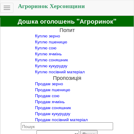
Агроринок Херсонщини
Toggle
navigation
Дошка оголошень "Агроринок"
Попит
Куплю зерно
Куплю пшеницю
Куплю сою
Куплю ячмінь
Куплю соняшник
Куплю кукурудзу
Куплю посівний матеріал
Пропозиція
Продам зерно
Продам пшеницю
Продам сою
Продам ячмінь
Продам соняшник
Продам кукурудзу
Продам посівний матеріал