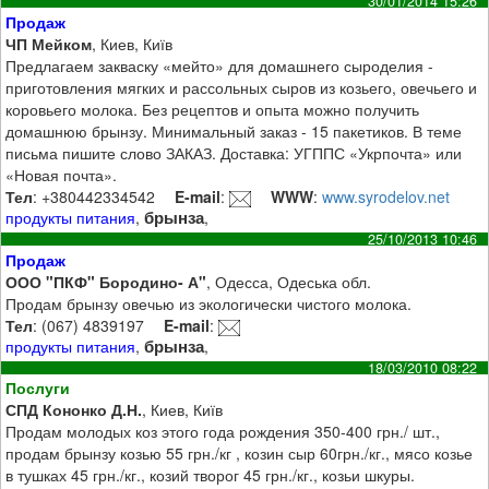
30/01/2014 15:26
Продаж
ЧП Мейком
, Киев, Київ
Предлагаем закваску «мейто» для домашнего сыроделия -
приготовления мягких и рассольных сыров из козьего, овечьего и
коровьего молока. Без рецептов и опыта можно получить
домашнюю брынзу. Минимальный заказ - 15 пакетиков. В теме
письма пишите слово ЗАКАЗ. Доставка: УГППС «Укрпочта» или
«Новая почта».
Тел
: +380442334542
E-mail
:
WWW
:
www.syrodelov.net
брынза
продукты питания
,
,
25/10/2013 10:46
Продаж
ООО "ПКФ" Бородино- А"
, Одесса, Одеська обл.
Продам брынзу овечью из экологически чистого молока.
Тел
: (067) 4839197
E-mail
:
брынза
продукты питания
,
,
18/03/2010 08:22
Послуги
СПД Кононко Д.Н.
, Киев, Київ
Продам молодых коз этого года рождения 350-400 грн./ шт.,
продам брынзу козью 55 грн./кг , козин сыр 60грн./кг., мясо козье
в тушках 45 грн./кг., козий творог 45 грн./кг., козьи шкуры.