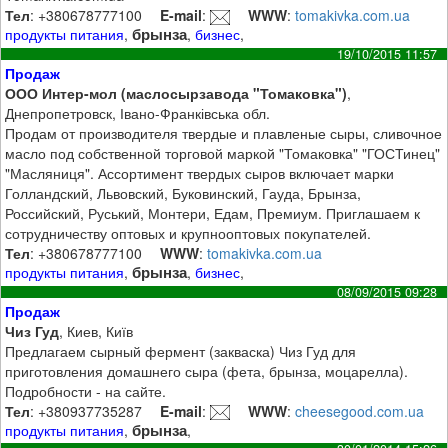
Тел
: +380678777100
E-mail
:
WWW
:
tomakivka.com.ua
брынза
продукты питания
,
,
бизнес
,
19/10/2015 11:57
Продаж
ООО Интер-мол (маслосырзавода "Томаковка")
,
Днепропетровск, Івано-Франківська обл.
Продам от производителя твердые и плавленые сыры, сливочное
масло под собственной торговой маркой "Томаковка" "ГОСТинец"
"Масляниця". Ассортимент твердых сыров включает марки
Голландский, Львовский, Буковинский, Гауда, Брынза,
Российский, Руський, Монтери, Едам, Премиум. Приглашаем к
сотрудничеству оптовых и крупнооптовых покупателей.
Тел
: +380678777100
WWW
:
tomakivka.com.ua
брынза
продукты питания
,
,
бизнес
,
08/09/2015 09:28
Продаж
Чиз Гуд
, Киев, Київ
Предлагаем сырный фермент (закваска) Чиз Гуд для
приготовления домашнего сыра (фета, брынза, моцарелла).
Подробности - на сайте.
Тел
: +380937735287
E-mail
:
WWW
:
cheesegood.com.ua
брынза
продукты питания
,
,