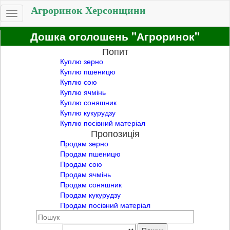
Агроринок Херсонщини
Toggle
navigation
Дошка оголошень "Агроринок"
Попит
Куплю зерно
Куплю пшеницю
Куплю сою
Куплю ячмінь
Куплю соняшник
Куплю кукурудзу
Куплю посівний матеріал
Пропозиція
Продам зерно
Продам пшеницю
Продам сою
Продам ячмінь
Продам соняшник
Продам кукурудзу
Продам посівний матеріал