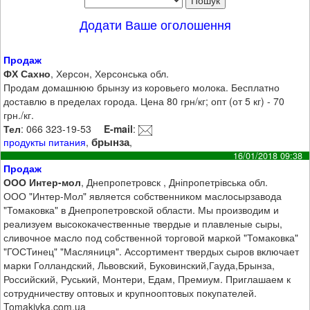
Додати Ваше оголошення
Продаж
ФХ Сахно
, Херсон, Херсонська обл.
Продам домашнюю брынзу из коровьего молока. Бесплатно
доставлю в пределах города. Цена 80 грн/кг; опт (от 5 кг) - 70
грн./кг.
Тел
: 066 323-19-53
E-mail
:
брынза
продукты питания
,
,
16/01/2018 09:38
Продаж
ООО Интер-мол
, Днепропетровск , Дніпропетрівська обл.
ООО "Интер-Мол" является собственником маслосырзавода
"Томаковка" в Днепропетровской области. Мы производим и
реализуем высококачественные твердые и плавленые сыры,
сливочное масло под собственной торговой маркой "Томаковка"
"ГОСТинец" "Масляниця". Ассортимент твердых сыров включает
марки Голландский, Львовский, Буковинский,Гауда,Брынза,
Российский, Руський, Монтери, Едам, Премиум. Приглашаем к
сотрудничеству оптовых и крупнооптовых покупателей.
Tomakivka.com.ua