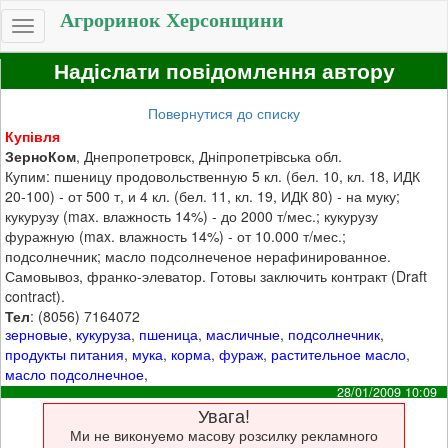
Агроринок Херсонщини
Toggle
navigation
Надіслати повідомлення автору
Повернутися до списку
Купівля
ЗерноКом
, Днепропетровск, Дніпропетрівська обл.
Купим: пшеницу продовольственную 5 кл. (бел. 10, кл. 18, ИДК
20-100) - от 500 т, и 4 кл. (бел. 11, кл. 19, ИДК 80) - на муку;
кукурузу (max. влажность 14%) - до 2000 т/мес.; кукурузу
фуражную (max. влажность 14%) - от 10.000 т/мес.;
подсолнечник; масло подсолнеченое нерафинированное.
Самовывоз, франко-элеватор. Готовы заключить контракт (Draft
contract).
Тел
: (8056) 7164072
зерновые
,
кукуруза
,
пшеница
,
масличные
,
подсолнечник
,
продукты питания
,
мука
,
корма
,
фураж
,
растительное масло
,
масло подсолнечное
,
28/01/2009 10:09
Увага!
Ми не виконуемо масову розсилку рекламного