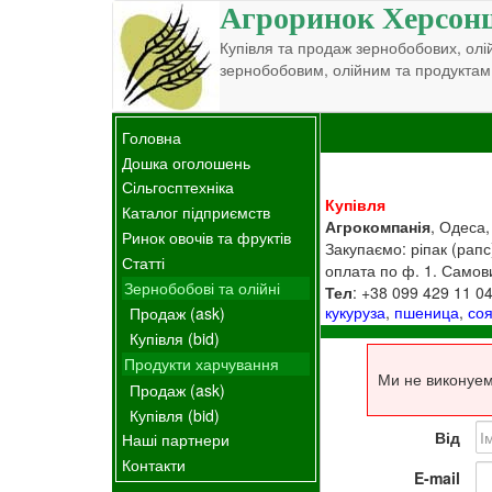
Агроринок Херсон
Купівля та продаж зернобобових, олій
зернобобовим, олійним та продуктам
Головна
Дошка оголошень
Сільгосптехніка
Купівля
Каталог підприємств
Агрокомпанія
, Одеса,
Ринок овочів та фруктів
Закупаємо: ріпак (рапс
Статті
оплата по ф. 1. Самови
Зернобобові та олійні
Тел
: +38 099 429 11 0
кукуруза
,
пшеница
,
со
Продаж (ask)
Купівля (bid)
Продукти харчування
Ми не виконуем
Продаж (ask)
Купівля (bid)
Від
Наші партнери
Контакти
E-mail