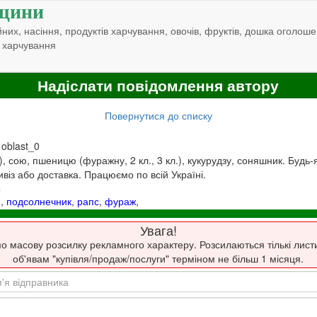
щини
них, насіння, продуктів харчування, овочів, фруктів, дошка оголоше
 харчування
Надіслати повідомлення автору
Повернутися до списку
 oblast_0
), сою, пшеницю (фуражну, 2 кл., 3 кл.), кукурудзу, соняшник. Будь-
віз або доставка. Працюємо по всій Україні.
4
я
,
подсолнечник
,
рапс
,
фураж
,
Увага!
о масову розсилку рекламного характеру. Розсилаються тількі лист
об'явам "купівля/продаж/послуги" терміном не більш 1 місяця.