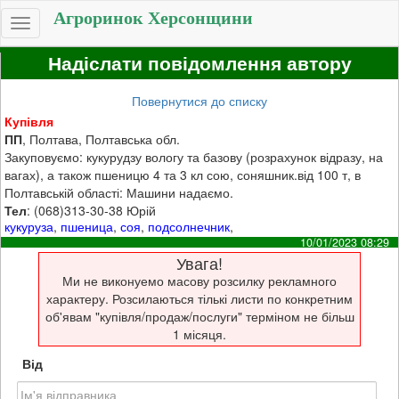
Агроринок Херсонщини
Toggle
navigation
Надіслати повідомлення автору
Повернутися до списку
Купівля
ПП
, Полтава, Полтавська обл.
Закуповуємо: кукурудзу вологу та базову (розрахунок відразу, на
вагах), а також пшеницю 4 та 3 кл сою, соняшник.від 100 т, в
Полтавській області: Машини надаємо.
Тел
: (068)313-30-38 Юрій
кукуруза
,
пшеница
,
соя
,
подсолнечник
,
10/01/2023 08:29
Увага!
Ми не виконуемо масову розсилку рекламного
характеру. Розсилаються тількі листи по конкретним
об'явам "купівля/продаж/послуги" терміном не більш
1 місяця.
Від