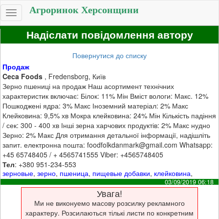
Агроринок Херсонщини
Toggle
navigation
Надіслати повідомлення автору
Повернутися до списку
Продаж
Ceca Foods
, Fredensborg, Київ
Зерно пшениці на продаж Наш асортимент технічних
характеристик включає: Білок: 11% Мін Вміст вологи: Макс. 12%
Пошкоджені ядра: 3% Макс Іноземний матеріал: 2% Макс
Клейковина: 9,5% хв Мокра клейковина: 24% Мін Кількість падіння
/ сек: 300 - 400 хв Інші зерна харчових продуктів: 2% Макс нудно
Зерно: 2% Макс Для отримання детальної інформації, надішліть
запит. електронна пошта: foodfolkdanmark@gmail.com Whatsapp:
+45 65748405 / + 4565741555 Viber: +4565748405
Тел
: +380 951-234-553
зерновые
,
зерно
,
пшеница
,
пищевые добавки
,
клейковина
,
03/09/2019 06:18
Увага!
Ми не виконуемо масову розсилку рекламного
характеру. Розсилаються тількі листи по конкретним