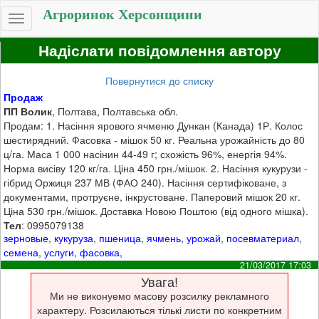
Агроринок Херсонщини
Toggle
navigation
Надіслати повідомлення автору
Повернутися до списку
Продаж
ПП Волик
, Полтава, Полтавська обл.
Продам: 1. Насіння ярового ячменю Дункан (Канада) 1Р. Колос
шестирядний. Фасовка - мішок 50 кг. Реальна урожайність до 80
ц/га. Маса 1 000 насінин 44-49 г; схожість 96%, енергія 94%.
Норма висіву 120 кг/га. Ціна 450 грн./мішок. 2. Насіння кукурузи -
гібрид Оржиця 237 МВ (ФАО 240). Насіння сертифіковане, з
документами, протруєне, інкрустоване. Паперовий мішок 20 кг.
Ціна 530 грн./мішок. Доставка Новою Поштою (від одного мішка).
Тел
: 0995079138
зерновые
,
кукуруза
,
пшеница
,
ячмень
,
урожай
,
посевматериал
,
семена
,
услуги
,
фасовка
,
21/03/2017 17:03
Увага!
Ми не виконуемо масову розсилку рекламного
характеру. Розсилаються тількі листи по конкретним