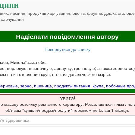
щини
них, насіння, продуктів харчування, овочів, фруктів, дошка оголоше
 харчування
Надіслати повідомлення автору
Повернутися до списку
лаев, Миколаївська обл.
ю, перловую, пшеничную, арнаутку, гречневую; а также зерноотход
ы на изготовление круп, в т.ч. из давальческого сырья.
зерновые
,
зерно
,
пшеница
,
продукты питания
,
крупа
,
побочные про
Увага!
о масову розсилку рекламного характеру. Розсилаються тількі лист
об'явам "купівля/продаж/послуги" терміном не більш 1 місяця.