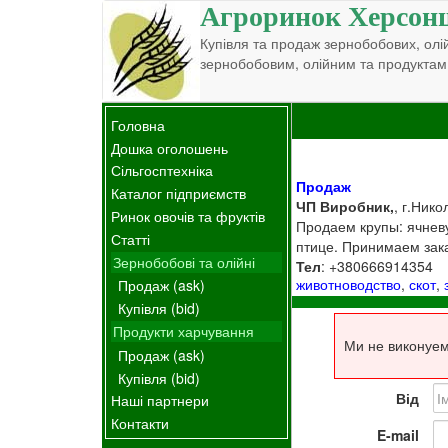
Агроринок Херсон
Купівля та продаж зернобобових, олій
зернобобовим, олійним та продуктам
Головна
Дошка оголошень
Сільгосптехніка
Продаж
Каталог підприємств
ЧП Виробник,
, г.Нико
Ринок овочів та фруктів
Продаем крупы: ячневу
Статті
птице. Принимаем заказ
Зернобобові та олійні
Тел
: +380666914354
животноводство
,
скот
,
Продаж (ask)
Купівля (bid)
Продукти харчування
Ми не виконуем
Продаж (ask)
Купівля (bid)
Від
Наші партнери
Контакти
E-mail