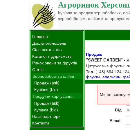
Агроринок Херсон
Купівля та продаж зернобобових, олій
зернобобовим, олійним та продуктам
Головна
Дошка оголошень
Сільгосптехніка
Продаж
Каталог підприємств
"SWEET GARDEN" - Я
Ринок овочів та фруктів
Цитрусовые фрукты: л
Статті
Тел
: (+48) 664 124 124
Зернобобові та олійні
фрукты
,
апельсин
,
гре
Продаж (ask)
Купівля (bid)
Ми не виконуем
Продукти харчування
Продаж (ask)
Купівля (bid)
Від
Наші партнери
E-mail
Контакти