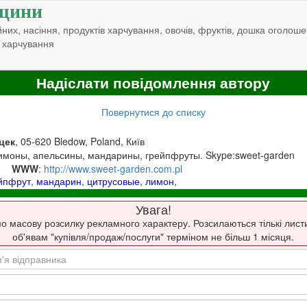
щини
них, насіння, продуктів харчування, овочів, фруктів, дошка оголоше
 харчування
Надіслати повідомлення автору
Повернутися до списку
цек
, 05-620 Bledow, Poland, Київ
имоны, апельсины, мандарины, грейпфруты. Skype:sweet-garden
WWW
:
http://www.sweet-garden.com.pl
йпфрут
,
мандарин
,
цитрусовые
,
лимон
,
Увага!
о масову розсилку рекламного характеру. Розсилаються тількі лист
об'явам "купівля/продаж/послуги" терміном не більш 1 місяця.