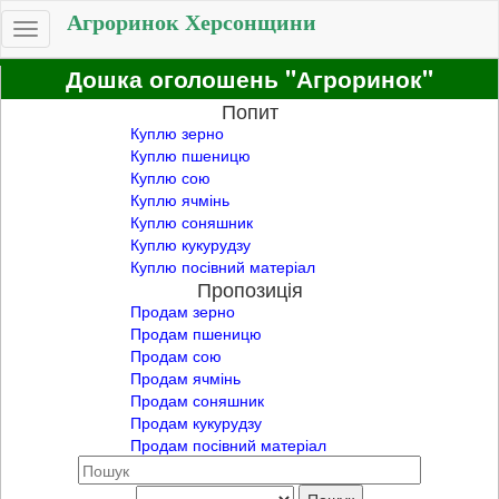
Агроринок Херсонщини
Toggle
navigation
Дошка оголошень "Агроринок"
Попит
Куплю зерно
Куплю пшеницю
Куплю сою
Куплю ячмінь
Куплю соняшник
Куплю кукурудзу
Куплю посівний матеріал
Пропозиція
Продам зерно
Продам пшеницю
Продам сою
Продам ячмінь
Продам соняшник
Продам кукурудзу
Продам посівний матеріал