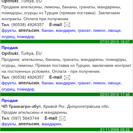
Оptfrukt
, Тurkya, EU
Продаем апельсины, лимоны, бананы, гранаты, мандарины,
помидоры, огурцы нз Турции (прямая поставка). Заключаем
контракты. Оплата при получении.
Тел
: (90538) 4926357
E-mail
:
апельсин
фрукты
,
,
банан
,
мандарин
,
гранат
,
лимон
,
овощи
,
огурец
,
помидор
,
07/01/2010 18:07
Продаж
Оptfrukt
, Turkya, EU
Продаем: апельсины, бананы, гранаты, мандарины, помидоры,
огурцы, лимоны. Прямая поставка нз Турции, заключаем контракт
на постоянных условиях. Оплата - при получении.
Тел
: (90538) 4926357
E-mail
:
апельсин
фрукты
,
,
банан
,
мандарин
,
гранат
,
лимон
,
овощи
,
огурец
,
помидор
,
02/01/2010 17:46
Продаж
ЧП Трансагро-збут
, Кривой Рог, Дніпропетрівська обл.
Продам апельсины и мандарины.
Тел
: (097) 5643744
E-mail
:
апельсин
фрукты
,
,
мандарин
,
21/11/2009 09:22