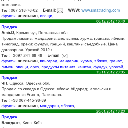
компании.
Тел
: 067 518-76-02
E-mail
:
WWW
:
www.smatrading.com
апельсин
фрукты
,
,
овощи
,
06/12/2012 16:40
Продаж
Amir.D
, Кременчуг, Полтавська обл.
Продам лимоны, мандарины,апельсины, хурма, гранаты, яблоки,
виноград, орехи: фундук, грецкий, каштаны съедобные. Цена
договорная. Урожай 2012 г
Тел
: +3097 241-68-48
E-mail
:
апельсин
фрукты
,
,
виноград
,
мандарин
,
хурма
,
яблоко
,
гранат
,
лимон
,
овощи
,
орех
,
продукты питания
,
каштан
,
фундук
,
урожай
,
15/11/2012 23:35
Продаж
ЧП
, Одесса, Одеська обл.
Продаю со склада в Одессе: яблоко Айдаред;. апельсин и
мандарин из Египта, Пакистана.
Тел
: +38 067-445-98-89
апельсин
фрукты
,
,
мандарин
,
яблоко
,
20/01/2012 13:23
Продаж
Благдар+
, Киев, Київ
Продам лимон, апельсин, мандарин, гранат, хурму со склада в