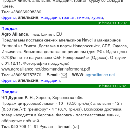
Киеве.
Тел
: +380669298386
апельсин
фрукты
,
,
мандарин
,
гранат
,
лимон
,
хурма
,
01/11/2011 16:07
Продаж
Agro Alliance
, Гиза, Египет, EU
Предлагаем поставки свежих апельсинов Navel и мандаринов
Fermont из Египта. Доставка в порты Новороссийск, СПБ, Одесса,
Ильичевск. Возможна доставка по регионам (для РФ). Идея цены
0.70$/кг нетто на условиях C&F Новороссийск (Одесса). Отгрузки
с 01.12.11. Фотографии продукции:
www.agroalliance.net/doc/mandarinsfermont.pdf
Тел
: +380956757576
E-mail
:
WWW
:
agroalliance.net
апельсин
фрукты
,
,
мандарин
,
31/10/2011 07:41
Продаж
ЧП Дурнев Р. Н.
, Херсон, Херсонська обл.
Продам цитрусовые: лимон - 10 т (8,50 грн./кг); апельсин - 12 т
(8,50 грн./кг); грейпфрут - 4 т (8,70 грн./кг). Возможна доставка,
товар находится в Херсоне. Фасовка - пластмассовые ящики,
обёрнутые плёнкой.
Тел
: 050 709-11-61 Руслан
E-mail
: