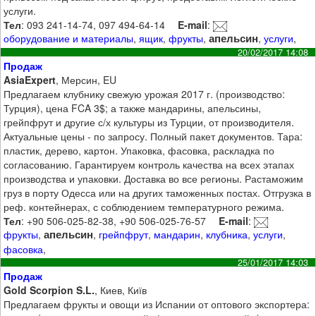
услуги.
Тел
: 093 241-14-74, 097 494-64-14
E-mail
:
апельсин
оборудование и материалы
,
ящик
,
фрукты
,
,
услуги
,
20/02/2017 14:08
Продаж
AsiaExpert
, Мерсин, EU
Предлагаем клубнику свежую урожая 2017 г. (производство:
Турция), цена FCA 3$; а также мандарины, апельсины,
грейпфрут и другие с/х культуры из Турции, от производителя.
Актуальные цены - по запросу. Полный пакет документов. Тара:
пластик, дерево, картон. Упаковка, фасовка, раскладка по
согласованию. Гарантируем контроль качества на всех этапах
производства и упаковки. Доставка во все регионы. Растаможим
груз в порту Одесса или на других таможенных постах. Отгрузка в
реф. контейнерах, с соблюдением температурного режима.
Тел
: +90 506-025-82-38, +90 506-025-76-57
E-mail
:
апельсин
фрукты
,
,
грейпфрут
,
мандарин
,
клубника
,
услуги
,
фасовка
,
25/01/2017 14:03
Продаж
Gold Scorpion S.L.
, Киев, Київ
Предлагаем фрукты и овощи из Испании от оптового экспортера: