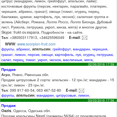
цитрус (мандарин, лимон, грейпфрут, апельсин, лайм);
косточковые фрукты (персик, нектарин, парагвайо, платерин,
черешня, абрикос, гранат); овощи (томат, огурец, перец,
баклажан, цукини, картофель, лук, чеснок); салатная группа и
зелень (Айсберг, Романа, Лолло Россо, Лолло Бионда, Дубовый
лист, Руккола, петрушка, укроп, кинза, мята) и многое другое.
Skype: frukt-ov.espana. Подробности - на сайте.
Тел
: +380503117913, +34625596049
E-mail
:
WWW
:
www.scorpion-fruit.com
апельсин
фрукты
,
абрикос
,
,
грейпфрут
,
мандарин
,
черешня
,
гранат
,
лимон
,
персик
,
овощи
,
картофель
,
лук
,
огурец
,
петрушка
,
салат
,
перец
,
томат
,
укроп
,
чеснок
,
масличные
,
мята
,
02/06/2016 17:59
Продаж
Агро
, Ровно, Рівенська обл.
Продам цитрусовые 2 сорта: апельсин - 12 грн./кг; мандарин - 15
грн./кг; лимон - 23 грн./кг.
Тел
: 095 917-60-54, 063 467-52-80
E-mail
:
апельсин
фрукты
,
,
мандарин
,
цитрусовые
,
лимон
,
03/03/2016 17:56
Продаж
Oazis
, Одесса, Одеська обл.
Продам апельсины Navel (размеры 56/64) от производителя.