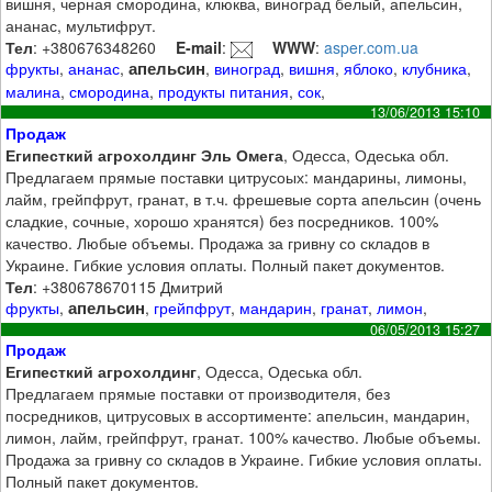
вишня, черная смородина, клюква, виноград белый, апельсин,
ананас, мультифрут.
Тел
: +380676348260
E-mail
:
WWW
:
asper.com.ua
апельсин
фрукты
,
ананас
,
,
виноград
,
вишня
,
яблоко
,
клубника
,
малина
,
смородина
,
продукты питания
,
сок
,
13/06/2013 15:10
Продаж
Египесткий агрохолдинг Эль Омега
, Одесса, Одеська обл.
Предлагаем прямые поставки цитрусоых: мандарины, лимоны,
лайм, грейпфрут, гранат, в т.ч. фрешевые сорта апельсин (очень
сладкие, сочные, хорошо хранятся) без посредников. 100%
качество. Любые объемы. Продажа за гривну со складов в
Украине. Гибкие условия оплаты. Полный пакет документов.
Тел
: +380678670115 Дмитрий
апельсин
фрукты
,
,
грейпфрут
,
мандарин
,
гранат
,
лимон
,
06/05/2013 15:27
Продаж
Египесткий агрохолдинг
, Одесса, Одеська обл.
Предлагаем прямые поставки от производителя, без
посредников, цитрусовых в ассортименте: апельсин, мандарин,
лимон, лайм, грейпфрут, гранат. 100% качество. Любые объемы.
Продажа за гривну со складов в Украине. Гибкие условия оплаты.
Полный пакет документов.