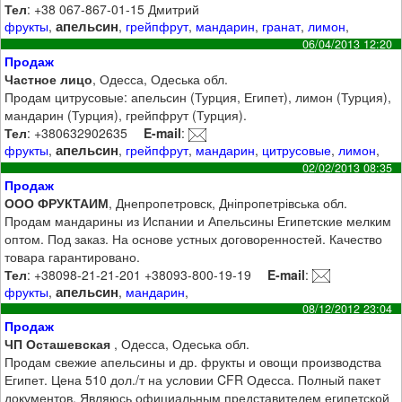
Тел
: +38 067-867-01-15 Дмитрий
апельсин
фрукты
,
,
грейпфрут
,
мандарин
,
гранат
,
лимон
,
06/04/2013 12:20
Продаж
Частное лицо
, Одесса, Одеська обл.
Продам цитрусовые: апельсин (Турция, Египет), лимон (Турция),
мандарин (Турция), грейпфрут (Турция).
Тел
: +380632902635
E-mail
:
апельсин
фрукты
,
,
грейпфрут
,
мандарин
,
цитрусовые
,
лимон
,
02/02/2013 08:35
Продаж
ООО ФРУКТАИМ
, Днепропетровск, Дніпропетрівська обл.
Продам мандарины из Испании и Апельсины Египетские мелким
оптом. Под заказ. На основе устных договоренностей. Качество
товара гарантировано.
Тел
: +38098-21-21-201 +38093-800-19-19
E-mail
:
апельсин
фрукты
,
,
мандарин
,
08/12/2012 23:04
Продаж
ЧП Осташевская
, Одесса, Одеська обл.
Продам свежие апельсины и др. фрукты и овощи производства
Египет. Цена 510 дол./т на условии CFR Одесса. Полный пакет
документов. Являюсь официальным представителем египетской