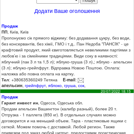
Додати Ваше оголошення
Продаж
ПП
, Київ, Київ
Пропонуємо сік прямого віджиму: без додавання цукру, без води,
без консервантів, без хімії, ГМО і т.д.. Пан Недоба "ПАНСIК" - це
крафтовий продукт, який євиготовляється невеликими партіями з
любов’ю і за сімейними традиціями. Види соку в наявності:
яблучний (пак 3 л та 1,5 л); яблуко-груша (3 л),; яблуко - апельсин
(3 л); яблуко-грейпфрут. Відправка Новою Поштою. Оплата:
наложка або повна оплата на картку.
Тел
: +380635360249 Тетяна
E-mail
:
апельсин
,
грейпфрут
,
яблоко
,
груша
,
сок
,
20/07/2022 18:15
Продаж
Гарант инвест ин
, Одесса, Одеська обл.
Продам апельсин Вашингтон (калибр разный), более 20 т.
Отгрузка - 1 паллета (850 кг). В отдельных случаях можно
договорится и на меньший объем. Тара - пластиковые ящики с
сеткой. Можем помочь с доставкой. Любой регион. Также
привезем под заказ любой цитрус, предоставим логистические