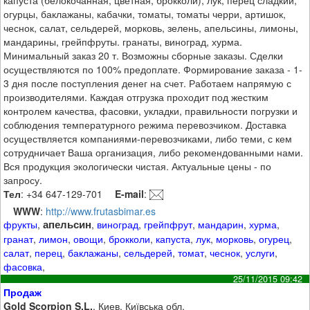
огурцы, баклажаны, кабачки, томаты, томаты черри, артишок,
чеснок, салат, сельдерей, морковь, зелень, апельсины, лимоны,
мандарины, грейпфруты. гранаты, виноград, хурма.
Минимальный заказ 20 т. Возможны сборные заказы. Сделки
осуществляются по 100% предоплате. Формирование заказа - 1-
3 дня после поступления денег на счет. Работаем напрямую с
производителями. Каждая отгрузка проходит под жестким
контролем качества, фасовки, укладки, правильности погрузки и
соблюдения температурного режима перевозчиком. Доставка
осуществляется компаниями-перевозчиками, либо теми, с кем
сотрудничает Ваша организация, либо рекомендованными нами.
Вся продукция экологически чистая. Актуальные цены - по
запросу.
Тел
: +34 647-129-701
E-mail
:
WWW
:
http://www.frutasbimar.es
апельсин
фрукты
,
,
виноград
,
грейпфрут
,
мандарин
,
хурма
,
гранат
,
лимон
,
овощи
,
брокколи
,
капуста
,
лук
,
морковь
,
огурец
,
салат
,
перец
,
баклажаны
,
сельдерей
,
томат
,
чеснок
,
услуги
,
фасовка
,
25/11/2015 09:42
Продаж
Gold Scorpion S.L.
, Киев, Київська обл.