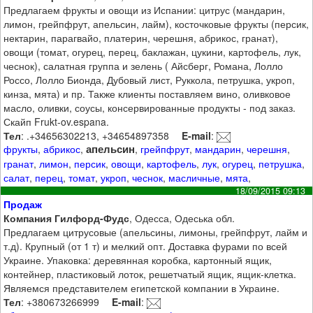
Предлагаем фрукты и овощи из Испании: цитрус (мандарин,
лимон, грейпфрут, апельсин, лайм), косточковые фрукты (персик,
нектарин, парагвайо, платерин, черешня, абрикос, гранат),
овощи (томат, огурец, перец, баклажан, цукини, картофель, лук,
чеснок), салатная группа и зелень ( Айсберг, Романа, Лолло
Россо, Лолло Бионда, Дубовый лист, Руккола, петрушка, укроп,
кинза, мята) и пр. Также клиенты поставляем вино, оливковое
масло, оливки, соусы, консервированные продукты - под заказ.
Скайп Frukt-ov.espana.
Тел
: .+34656302213, +34654897358
E-mail
:
апельсин
фрукты
,
абрикос
,
,
грейпфрут
,
мандарин
,
черешня
,
гранат
,
лимон
,
персик
,
овощи
,
картофель
,
лук
,
огурец
,
петрушка
,
салат
,
перец
,
томат
,
укроп
,
чеснок
,
масличные
,
мята
,
18/09/2015 09:13
Продаж
Компания Гилфорд-Фудс
, Одесса, Одеська обл.
Предлагаем цитрусовые (апельсины, лимоны, грейпфрут, лайм и
т.д). Крупный (от 1 т) и мелкий опт. Доставка фурами по всей
Украине. Упаковка: деревянная коробка, картонный ящик,
контейнер, пластиковый лоток, решетчатый ящик, ящик-клетка.
Являемся представителем египетской компании в Украине.
Тел
: +380673266999
E-mail
: