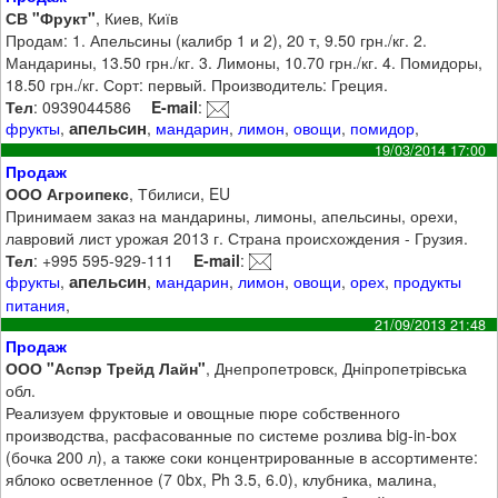
СВ "Фрукт"
, Киев, Київ
Продам: 1. Апельсины (калибр 1 и 2), 20 т, 9.50 грн./кг. 2.
Мандарины, 13.50 грн./кг. 3. Лимоны, 10.70 грн./кг. 4. Помидоры,
18.50 грн./кг. Сорт: первый. Производитель: Греция.
Тел
: 0939044586
E-mail
:
апельсин
фрукты
,
,
мандарин
,
лимон
,
овощи
,
помидор
,
19/03/2014 17:00
Продаж
ООО Агроипекс
, Тбилиси, EU
Принимаем заказ на мандарины, лимоны, апельсины, орехи,
лавровий лист урожая 2013 г. Страна происхождения - Грузия.
Тел
: +995 595-929-111
E-mail
:
апельсин
фрукты
,
,
мандарин
,
лимон
,
овощи
,
орех
,
продукты
питания
,
21/09/2013 21:48
Продаж
ООО "Аспэр Трейд Лайн"
, Днепропетровск, Дніпропетрівська
обл.
Реализуем фруктовые и овощные пюре собственного
производства, расфасованные по системе розлива big-in-box
(бочка 200 л), а также соки концентрированные в ассортименте:
яблоко осветленное (7 0bx, Ph 3.5, 6.0), клубника, малина,