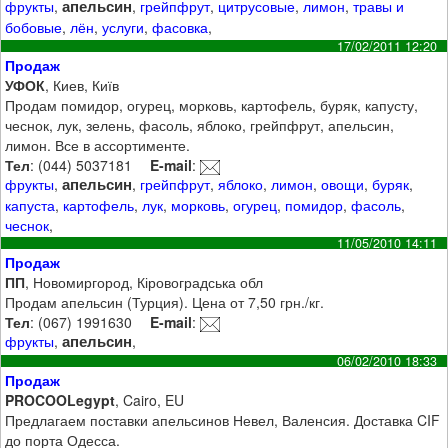
апельсин
фрукты
,
,
грейпфрут
,
цитрусовые
,
лимон
,
травы и
бобовые
,
лён
,
услуги
,
фасовка
,
17/02/2011 12:20
Продаж
УФОК
, Киев, Київ
Продам помидор, огурец, морковь, картофель, буряк, капусту,
чеснок, лук, зелень, фасоль, яблоко, грейпфрут, апельсин,
лимон. Все в ассортименте.
Тел
: (044) 5037181
E-mail
:
апельсин
фрукты
,
,
грейпфрут
,
яблоко
,
лимон
,
овощи
,
буряк
,
капуста
,
картофель
,
лук
,
морковь
,
огурец
,
помидор
,
фасоль
,
чеснок
,
11/05/2010 14:11
Продаж
ПП
, Новомиргород, Кіровоградська обл
Продам апельсин (Турция). Цена от 7,50 грн./кг.
Тел
: (067) 1991630
E-mail
:
апельсин
фрукты
,
,
06/02/2010 18:33
Продаж
PROCOOLegypt
, Cairo, EU
Предлагаем поставки апельсинов Невел, Валенсия. Доставка CIF
до порта Одесса.