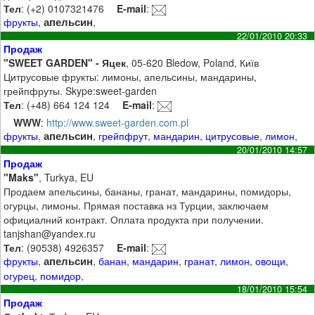
Тел
: (+2) 0107321476
E-mail
:
апельсин
фрукты
,
,
22/01/2010 20:33
Продаж
"SWEET GARDEN" - Яцек
, 05-620 Bledow, Poland, Київ
Цитрусовые фрукты: лимоны, апельсины, мандарины,
грейпфруты. Skype:sweet-garden
Тел
: (+48) 664 124 124
E-mail
:
WWW
:
http://www.sweet-garden.com.pl
апельсин
фрукты
,
,
грейпфрут
,
мандарин
,
цитрусовые
,
лимон
,
20/01/2010 14:57
Продаж
"Maks"
, Turkya, EU
Продаем апельсины, бананы, гранат, мандарины, помидоры,
огурцы, лимоны. Прямая поставка нз Турции, заключаем
официалний контракт. Оплата продукта при получении.
tanjshan@yandex.ru
Тел
: (90538) 4926357
E-mail
:
апельсин
фрукты
,
,
банан
,
мандарин
,
гранат
,
лимон
,
овощи
,
огурец
,
помидор
,
18/01/2010 15:54
Продаж