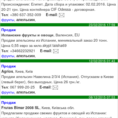
Происхождение: Египет. Дата сбора и упаковки: 02.02.2016. Цена
20-21 грн. Цена контейнера CIF Odessa - договорная.
Тел
: +380 637-352-009
E-mail
:
апельсин
фрукты
,
,
23/02/2016 17:59
Продаж
Испанские фрукты и овощи
, Валенсия, EU
Продам апельсины из Испании, минимальный заказ 20 тонн.
Цена 0,55 евро за кило.skypt taisha69
Тел
: +34662232921
E-mail
:
апельсин
фрукты
,
,
12/02/2016 01:43
Продаж
Agrios
, Киев, Київ
Продам апельсин Навелина 2/3/4 (Испания). Отпускаем в Киеве
(левый берег), без выходных. Цена 26 грн./кг.
Тел
: 067 999-20-25
E-mail
:
апельсин
фрукты
,
,
08/12/2015 07:53
Продаж
Frutas Bimar 2008 SL
, Киев, Київська обл.
Предлагаем продажи свежих фруктов и овощей из Испании:
капуста (белокочанная, цветная, брокколи), лук, перец сладкий,