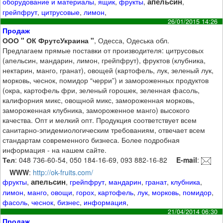
апельсин
оборудование и материалы
,
ящик
,
фрукты
,
,
грейпфрут
,
цитрусовые
,
лимон
,
26/01/2015 14:26
Продаж
ООО " ОК ФрутсУкраина "
, Одесса, Одеська обл.
Предлагаем прямые поставки от производителя: цитрусовых
(апельсин, мандарин, лимон, грейпфрут), фруктов (клубника,
нектарин, манго, гранат), овощей (картофель, лук, зеленый лук,
морковь, чеснок, помидор “черри”) и замороженных продуктов
(окра, картофель фри, зеленый горошек, зеленная фасоль,
калифорния микс, овощной микс, замороженная морковь,
замороженная клубника, замороженное манго) высокого
качества. Опт и мелкий опт. Продукция соответствует всем
санитарно-эпидемиологическим требованиям, отвечает всем
стандартам современного бизнеса. Более подробная
информация - на нашем сайте.
Тел
: 048 736-60-54, 050 184-16-69, 093 882-16-82
E-mail
:
WWW
:
http://ok-fruits.com/
апельсин
фрукты
,
,
грейпфрут
,
мандарин
,
гранат
,
клубника
,
лимон
,
манго
,
овощи
,
горох
,
картофель
,
лук
,
морковь
,
помидор
,
фасоль
,
чеснок
,
бизнес
,
информация
,
21/04/2014 06:30
Продаж