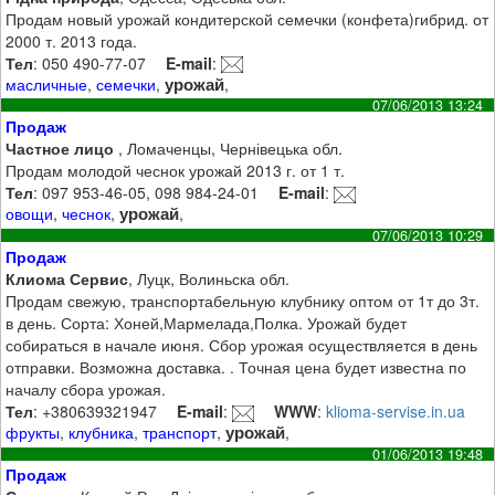
Продам новый урожай кондитерской семечки (конфета)гибрид. от
2000 т. 2013 года.
Тел
: 050 490-77-07
E-mail
:
урожай
масличные
,
семечки
,
,
07/06/2013 13:24
Продаж
Частное лицо
, Ломаченцы, Чернівецька обл.
Продам молодой чеснок урожай 2013 г. от 1 т.
Тел
: 097 953-46-05, 098 984-24-01
E-mail
:
урожай
овощи
,
чеснок
,
,
07/06/2013 10:29
Продаж
Клиома Сервис
, Луцк, Волиньска обл.
Продам свежую, транспортабельную клубнику оптом от 1т до 3т.
в день. Сорта: Хоней,Мармелада,Полка. Урожай будет
собираться в начале июня. Сбор урожая осуществляется в день
отправки. Возможна доставка. . Точная цена будет известна по
началу сбора урожая.
Тел
: +380639321947
E-mail
:
WWW
:
klioma-servise.in.ua
урожай
фрукты
,
клубника
,
транспорт
,
,
01/06/2013 19:48
Продаж