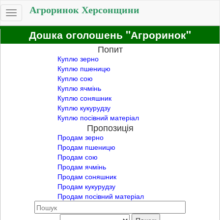
Агроринок Херсонщини
Toggle
navigation
Дошка оголошень "Агроринок"
Попит
Куплю зерно
Куплю пшеницю
Куплю сою
Куплю ячмінь
Куплю соняшник
Куплю кукурудзу
Куплю посівний матеріал
Пропозиція
Продам зерно
Продам пшеницю
Продам сою
Продам ячмінь
Продам соняшник
Продам кукурудзу
Продам посівний матеріал