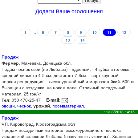
Додати Ваше оголошення
...
1
6
7
8
9
10
11
12
13
14
Продаж
Фермер
, Макеевка, Донецька обл.
Подам чеснок свой (не Любаша) - ядреный, - 4 зубка в головке, -
средний диаметр 4-5 см. достигает 7-8см. - сорт крупный -
первая репродукция - высокоурожайный и морозостойкий. 600 кг.
Выращен с воздушки, на новом поле. Отличный посадочный
материал. 25 грн/кг
Тел
: 050 470-25-47
E-mail
:
урожай
овощи
,
чеснок
,
,
посевматериал
,
11/08/2013 14:15
Продаж
ЧП
, Кировоград, Кіровоградська обл
Продам посадочный материал высокоурожайного чеснока
украинской селекции Любаша (воздушные луковицы). Хранится