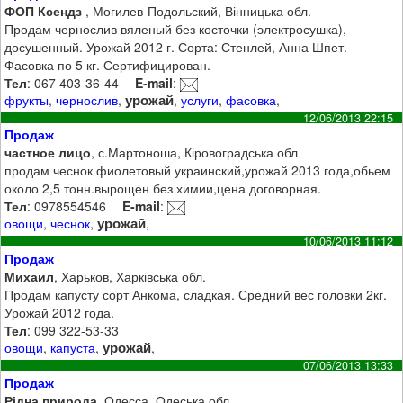
ФОП Ксендз
, Могилев-Подольский, Вінницька обл.
Продам чернослив вяленый без косточки (электросушка),
досушенный. Урожай 2012 г. Сорта: Стенлей, Анна Шпет.
Фасовка по 5 кг. Сертифицирован.
Тел
: 067 403-36-44
E-mail
:
урожай
фрукты
,
чернослив
,
,
услуги
,
фасовка
,
12/06/2013 22:15
Продаж
частное лицо
, с.Мартоноша, Кіровоградська обл
продам чеснок фиолетовый украинский,урожай 2013 года,обьем
около 2,5 тонн.вырощен без химии,цена договорная.
Тел
: 0978554546
E-mail
:
урожай
овощи
,
чеснок
,
,
10/06/2013 11:12
Продаж
Михаил
, Харьков, Харківська обл.
Продам капусту сорт Анкома, сладкая. Средний вес головки 2кг.
Урожай 2012 года.
Тел
: 099 322-53-33
урожай
овощи
,
капуста
,
,
07/06/2013 13:33
Продаж
Рідна природа
, Одесса, Одеська обл.