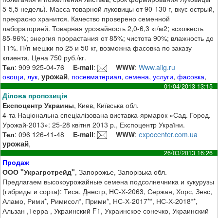
5-5,5 недель). Масса товарной луковицы от 90-130 г, вкус острый,
прекрасно хранится. Качество проверено семенной
лабораторией. Товарная урожайность 2,0-6,3 кг/м2; всхожесть
85-96%; энергия прорастания от 85%; чистота 90%; влажность до
11%. П/п мешки по 25 и 50 кг, возможна фасовка по заказу
клиента. Цена 750 руб./кг.
Тел
: 909 925-04-76
E-mail
:
WWW
:
Www.ailg.ru
урожай
овощи
,
лук
,
,
посевматериал
,
семена
,
услуги
,
фасовка
,
01/04/2013 13:15
Ділова пропозиція
Експоцентр Украины
, Киев, Київська обл.
4-та Національна спеціалізована виставка-ярмарок «Сад. Город.
Урожай-2013»: 25-28 квітня 2013 р., Експоцентр України.
Тел
: 096 126-41-48
E-mail
:
WWW
:
expocenter.com.ua
урожай
,
26/03/2013 16:26
Продаж
ООО "Украгротрейд"
, Запорожье, Запорізька обл.
Предлагаем высокоурожайные семена подсолнечника и кукурузы
(гибриды и сорта): Тиса, Днестр, НС-Х-2063, Сержан, Хорс, Зевс,
Аламо, Рими*, Римисол*, Прими*, НС-Х-2017**, НС-Х-2018**,
Альзан ,Терра , Украинский F1, Украинское сонечко, Украинский