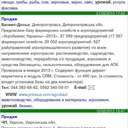
урожай
овощи
,
грибы
,
рыба
,
сом
,
зерновые
,
зерно
,
овёс
,
,
услуги
,
фасовка
,
21/02/2013 17:53
Продаж
Бизнес-Досье
, Днепроптровск, Дніпропетрівська обл.
Предлагаем базу фермерских хозяйств и агропредприятий
«Агробизнес Украины—2013». 37 399 предпредприятий (17 397
фермерских хозяйств, 20 002 агропредприятий, 527
райуправлений агропромышленного развития) по всем
направлениям агроотрасли: растениеводство, садоводство,
животноводство, переработка с/х продукции, агрохимия и
средства биозащиты, сельхозтехника, оборудование для АПК.
Проверена в январе 2013 г. Содержит функции директ-
маркетинга и модуль CRM. Стоимость - от 490 грн. (в стоимость
входит установка базы на два компьютера).
Тел
: 044 383-68-82, 0562 340-09-01
E-mail
:
WWW
:
www.priceua.com/agrobazi
животноводство
,
оборудование и материалы
,
агрохимия
,
урожай
,
бизнес
,
15/02/2013 15:47
Продаж
ЧП
, Херсон, Херсонська обл.
Продам рассаду клубники: 1. Мармелада (итальянская