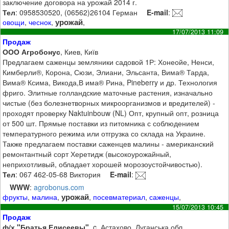
заключение договора на урожай 2014 г.
Тел
: 0958530520, (06562)26104 Герман
E-mail
:
урожай
овощи
,
чеснок
,
,
17/07/2013 11:09
Продаж
ООО Агробонус
, Киев, Київ
Предлагаем саженцы земляники садовой 1Р: Хонеойе, Ненси,
Кимберли®, Корона, Сюзи, Элиани, Эльсанта, Вима® Тарда,
Вима® Ксима, Викода,В има® Рина, Pineberry и др. Технология
фриго. Элитные голландские маточные растения, изначально
чистые (без болезнетворных микроорганизмов и вредителей) -
проходят проверку Naktuinbouw (NL) Опт, крупный опт, розница
от 500 шт. Прямые поставки из питомника с соблюдением
температурного режима или отгрузка со склада на Украине.
Также предлагаем поставки саженцев малины - американский
ремонтантный сорт Херетидж (высокоурожайный,
неприхотливый, обладает хорошей морозоустойчивостью).
Тел
: 067 462-05-68 Виктория
E-mail
:
WWW
:
agrobonus.com
урожай
фрукты
,
малина
,
,
посевматериал
,
саженцы
,
15/07/2013 10:45
Продаж
ф/х "Братья Елисеевы"
, c. Астахово, Луганська обл.