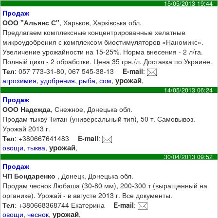
15/05/2013 19:44
Продаж
ООО "Альянс С"
, Харьков, Харківська обл.
Предлагаем комплексные концентрированные хелатные
микроудобрения с комплексом биостимуляторов «Наномикс».
Увеличение урожайности на 15-25%. Норма внесения - 2 л/га.
Полный цикл - 2 обработки. Цена 35 грн./л. Доставка по Украине.
Тел
: 057 773-31-80, 067 545-38-13
E-mail
:
урожай
агрохимия
,
удобрения
,
рыба
,
сом
,
,
14/05/2013 06:24
Продаж
ООО Надежда
, Снежное, Донецька обл.
Продам тыкву Титан (универсальный тип), 50 т. Самовывоз.
Урожай 2013 г.
Тел
: +380667641483
E-mail
:
урожай
овощи
,
тыква
,
,
30/04/2013 09:52
Продаж
ЧП Бондаренко
, Донецк, Донецька обл.
Продам чеснок Любаша (30-80 мм), 200-300 т (выращенный на
органике). Урожай - в августе 2013 г. Все документы.
Тел
: +380668368744 Екатерина
E-mail
:
урожай
овощи
,
чеснок
,
,