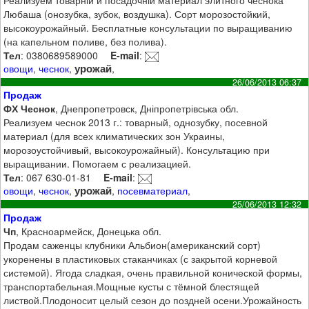
Любаша (онозубка, зубок, воздушка). Сорт морозостойкий,
высокоурожайный. Бесплатные консультации по выращиванию
(на капельном поливе, без полива).
Тел
: 0380689589000
E-mail
:
урожай
овощи
,
чеснок
,
,
26/06/2013 06:37
Продаж
ФХ Чеснок
, Днепропетровск, Дніпропетрівська обл.
Реализуем чеснок 2013 г.: товарный, однозубку, посевной
материал (для всех климатических зон Украины,
морозоустойчивый, высокоурожайный). Консультацию при
выращивании. Помогаем с реализацией.
Тел
: 067 630-01-81
E-mail
:
урожай
овощи
,
чеснок
,
,
посевматериал
,
25/06/2013 12:32
Продаж
Чп
, Красноармейск, Донецька обл.
Продам саженцы клубники Альбион(американский сорт)
укоренены в пластиковых стаканчиках (с закрытой корневой
системой). Ягода сладкая, очень правильной конической формы,
транспортабельная.Мощные кусты с тёмной блестящей
листвой.Плодоносит целый сезон до поздней осени.Урожайность