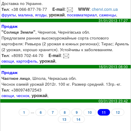
Доставка по Украине.
Тел
: +38 066-877-76-77
E-mail
:
WWW
:
chervi.com.ua
урожай
фрукты
,
малина
,
ягоды
,
,
посевматериал
,
саженцы
,
31/01/2013 17:27
Продаж
"Солнце Земли"
, Чернигов, Чернігівська обл.
Предлагаем ранние высокоурожайные сорта столового
картофеля: Ривьера (2 урожая в южных регионах); Тирас; Ариель
(2 урожая, хорошо хранится). Устойчивы к заболеваниям.
Тел
: +8093 702-44-70
E-mail
:
урожай
овощи
,
картофель
,
,
16/01/2013 08:00
Продаж
Частное лицо
, Шпола, Черкаська обл.
Чеснок озимій урожай 2012г. 100 кг. Размер средний. 13гр.-кг.
Тел
: +380974872543
урожай
овощи
,
чеснок
,
,
03/01/2013 23:42
...
1
6
7
8
9
10
11
12
13
14