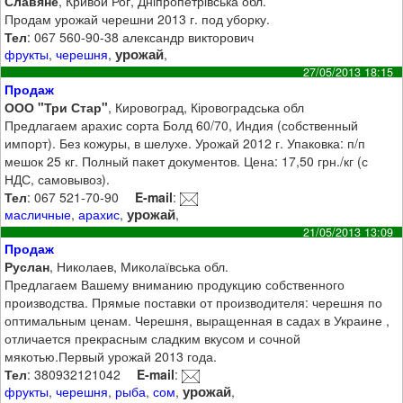
Славяне
, Кривой Рог, Дніпропетрівська обл.
Продам урожай черешни 2013 г. под уборку.
Тел
: 067 560-90-38 александр викторович
урожай
фрукты
,
черешня
,
,
27/05/2013 18:15
Продаж
ООО "Три Стар"
, Кировоград, Кіровоградська обл
Предлагаем арахис сорта Болд 60/70, Индия (собственный
импорт). Без кожуры, в шелухе. Урожай 2012 г. Упаковка: п/п
мешок 25 кг. Полный пакет документов. Цена: 17,50 грн./кг (с
НДС, самовывоз).
Тел
: 067 521-70-90
E-mail
:
урожай
масличные
,
арахис
,
,
21/05/2013 13:09
Продаж
Руслан
, Николаев, Миколаївська обл.
Предлагаем Вашему вниманию продукцию собственного
производства. Прямые поставки от производителя: черешня по
оптимальным ценам. Черешня, выращенная в садах в Украине ,
отличается прекрасным сладким вкусом и сочной
мякотью.Первый урожай 2013 года.
Тел
: 380932121042
E-mail
:
урожай
фрукты
,
черешня
,
рыба
,
сом
,
,