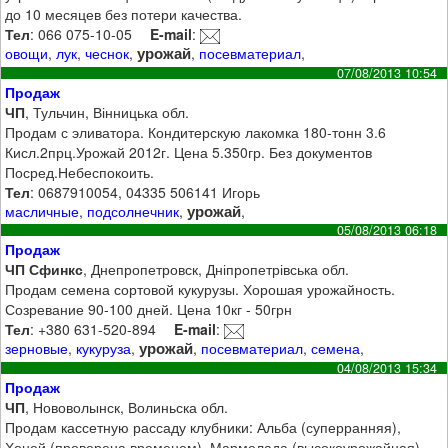
до 10 месяцев без потери качества.
Тел
: 066 075-10-05
E-mail
:
урожай
овощи
,
лук
,
чеснок
,
,
посевматериал
,
07/08/2013 10:54
Продаж
ЧП
, Тульчин, Вінницька обл.
Продам с эливатора. Кондитерскую лакомка 180-тонн 3.6
Кисл.2прц.Урожай 2012г. Цена 5.350гр. Без документов
Посред.Небеспокоить.
Тел
: 0687910054, 04335 506141 Игорь
урожай
масличные
,
подсолнечник
,
,
05/08/2013 06:18
Продаж
ЧП Сфинкс
, Днепропетровск, Дніпропетрівська обл.
Продам семена сортовой кукурузы. Хорошая урожайность.
Созревание 90-100 дней. Цена 10кг - 50грн
Тел
: +380 631-520-894
E-mail
:
урожай
зерновые
,
кукуруза
,
,
посевматериал
,
семена
,
04/08/2013 15:34
Продаж
ЧП
, Нововолынск, Волиньска обл.
Продам кассетную рассаду клубники: Альба (суперранняя),
Хоней (проверена временем), Мармелада (высокоурожайная).