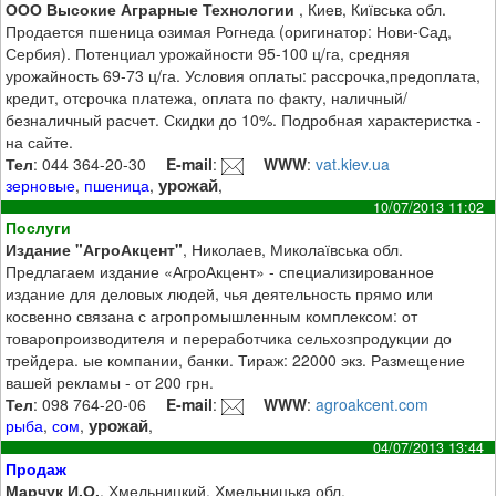
ООО Высокие Аграрные Технологии
, Киев, Київська обл.
Продается пшеница озимая Рогнеда (оригинатор: Нови-Сад,
Сербия). Потенциал урожайности 95-100 ц/га, средняя
урожайность 69-73 ц/га. Условия оплаты: рассрочка,предоплата,
кредит, отсрочка платежа, оплата по факту, наличный/
безналичный расчет. Скидки до 10%. Подробная характеристка -
на сайте.
Тел
: 044 364-20-30
E-mail
:
WWW
:
vat.kiev.ua
урожай
зерновые
,
пшеница
,
,
10/07/2013 11:02
Послуги
Издание "АгроАкцент"
, Николаев, Миколаївська обл.
Предлагаем издание «АгроАкцент» - специализированное
издание для деловых людей, чья деятельность прямо или
косвенно связана с агропромышленным комплексом: от
товаропроизводителя и переработчика сельхозпродукции до
трейдера. ые компании, банки. Тираж: 22000 экз. Размещение
вашей рекламы - от 200 грн.
Тел
: 098 764-20-06
E-mail
:
WWW
:
agroakcent.com
урожай
рыба
,
сом
,
,
04/07/2013 13:44
Продаж
Марчук И.О.
, Хмельницкий, Хмельницька обл.