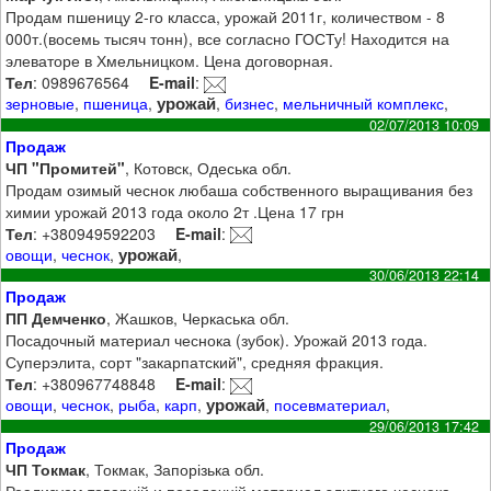
Продам пшеницу 2-го класса, урожай 2011г, количеством - 8
000т.(восемь тысяч тонн), все согласно ГОСТу! Находится на
элеваторе в Хмельницком. Цена договорная.
Тел
: 0989676564
E-mail
:
урожай
зерновые
,
пшеница
,
,
бизнес
,
мельничный комплекс
,
02/07/2013 10:09
Продаж
ЧП "Промитей"
, Котовск, Одеська обл.
Продам озимый чеснок любаша собственного выращивания без
химии урожай 2013 года около 2т .Цена 17 грн
Тел
: +380949592203
E-mail
:
урожай
овощи
,
чеснок
,
,
30/06/2013 22:14
Продаж
ПП Демченко
, Жашков, Черкаська обл.
Посадочный материал чеснока (зубок). Урожай 2013 года.
Суперэлита, сорт "закарпатский", средняя фракция.
Тел
: +380967748848
E-mail
:
урожай
овощи
,
чеснок
,
рыба
,
карп
,
,
посевматериал
,
29/06/2013 17:42
Продаж
ЧП Токмак
, Токмак, Запорізька обл.
Реализуем товарній и посадочній материал элитного чеснока