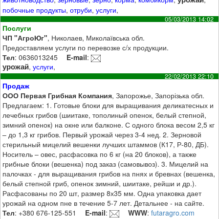
побочные продукты
,
отруби
,
услуги
,
05/03/2013 14:02
Послуги
ЧП "АгроЮг"
, Николаев, Миколаївська обл.
Предоставляем услуги по перевозке с/х продукции.
Тел
: 0636013245
E-mail
:
урожай
,
услуги
,
22/02/2013 22:10
Продаж
ООО Первая Грибная Компания
, Запорожье, Запорізька обл.
Предлагаем: 1. Готовые блоки для выращивания деликатесных и
лечебных грибов (шиитаке, тополиный опенок, белый степной,
зимний опенок) на окне или балконе. С одного блока весом 2,5 кг
– до 1,3 кг грибов. Первый урожай через 3-4 нед. 2. Зерновой
стерильный мицелий вешенки лучших штаммов (К17, Р-80, ДБ).
Носитель – овес, расфасовка по 6 кг (на 20 блоков), а также
грибные блоки (вешенка) под заказ (самовывоз). 3. Мицелий на
палочках - для выращивания грибов на пнях и бревнах (вешенка,
белый степной гриб, опенок зимний, шиитаке, рейши и др.).
Расфасованы по 20 шт, размер 8х35 мм. Одна упаковка дает
урожай на одном пне в течение 5-7 лет. Детальнее - на сайте.
Тел
: +380 676-125-551
E-mail
:
WWW
:
futaragro.com