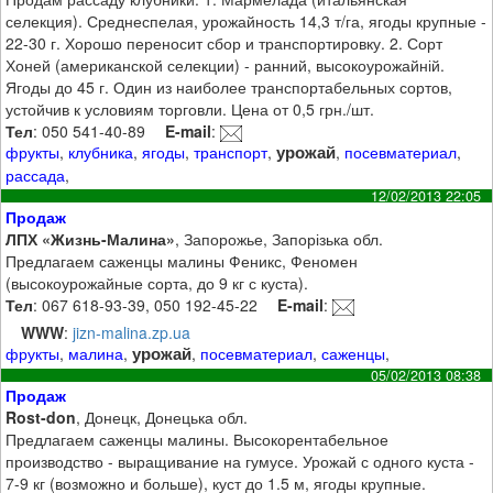
селекция). Среднеспелая, урожайность 14,3 т/га, ягоды крупные -
22-30 г. Хорошо переносит сбор и транспортировку. 2. Сорт
Хоней (американской селекции) - ранний, высокоурожайній.
Ягоды до 45 г. Один из наиболее транспортабельных сортов,
устойчив к условиям торговли. Цена от 0,5 грн./шт.
Тел
: 050 541-40-89
E-mail
:
урожай
фрукты
,
клубника
,
ягоды
,
транспорт
,
,
посевматериал
,
рассада
,
12/02/2013 22:05
Продаж
ЛПХ «Жизнь-Малина»
, Запорожье, Запорізька обл.
Предлагаем саженцы малины Феникс, Феномен
(высокоурожайные сорта, до 9 кг с куста).
Тел
: 067 618-93-39, 050 192-45-22
E-mail
:
WWW
:
jizn-malina.zp.ua
урожай
фрукты
,
малина
,
,
посевматериал
,
саженцы
,
05/02/2013 08:38
Продаж
Rost-don
, Донецк, Донецька обл.
Предлагаем саженцы малины. Высокорентабельное
производство - выращивание на гумусе. Урожай с одного куста -
7-9 кг (возможно и больше), куст до 1.5 м, ягоды крупные.