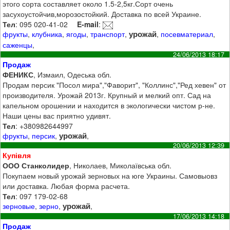
этого сорта составляет около 1.5-2,5кг.Сорт очень
засухоустойчив,морозостойкий. Доставка по всей Украине.
Тел
: 095 020-41-02
E-mail
:
урожай
фрукты
,
клубника
,
ягоды
,
транспорт
,
,
посевматериал
,
саженцы
,
24/06/2013 18:17
Продаж
ФЕНИКС
, Измаил, Одеська обл.
Продам персик "Посол мира","Фаворит", "Коллинс","Ред хевен" от
производителя. Урожай 2013г. Крупный и мелкий опт. Сад на
капельном орошении и находится в экологически чистом р-не.
Наши цены вас приятно удивят.
Тел
: +380982644997
урожай
фрукты
,
персик
,
,
20/06/2013 12:39
Купівля
ООО Станколидер
, Николаев, Миколаївська обл.
Покупаем новый урожай зерновых на юге Украины. Самовыовз
или доставка. Любая форма расчета.
Тел
: 097 179-02-68
урожай
зерновые
,
зерно
,
,
17/06/2013 14:18
Продаж