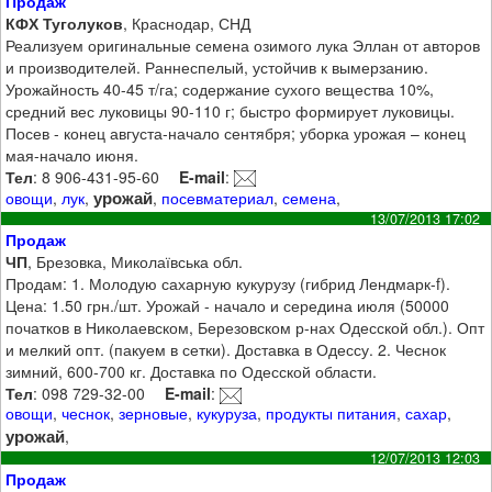
Продаж
КФХ Туголуков
, Краснодар, СНД
Реализуем оригинальные семена озимого лука Эллан от авторов
и производителей. Раннеспелый, устойчив к вымерзанию.
Урожайность 40-45 т/га; содержание сухого вещества 10%,
средний вес луковицы 90-110 г; быстро формирует луковицы.
Посев - конец августа-начало сентября; уборка урожая – конец
мая-начало июня.
Тел
: 8 906-431-95-60
E-mail
:
урожай
овощи
,
лук
,
,
посевматериал
,
семена
,
13/07/2013 17:02
Продаж
ЧП
, Брезовка, Миколаївська обл.
Продам: 1. Молодую сахарную кукурузу (гибрид Лендмарк-f).
Цена: 1.50 грн./шт. Урожай - начало и середина июля (50000
початков в Николаевском, Березовском р-нах Одесской обл.). Опт
и мелкий опт. (пакуем в сетки). Доставка в Одессу. 2. Чеснок
зимний, 600-700 кг. Доставка по Одесской области.
Тел
: 098 729-32-00
E-mail
:
овощи
,
чеснок
,
зерновые
,
кукуруза
,
продукты питания
,
сахар
,
урожай
,
12/07/2013 12:03
Продаж