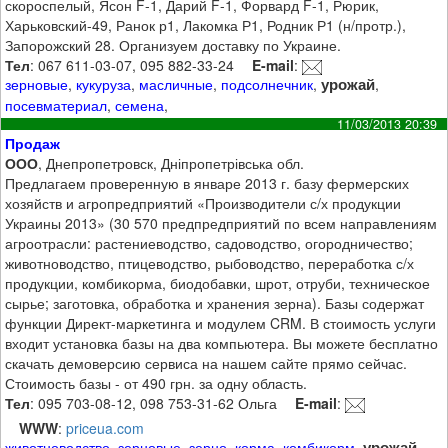
скороспелый, Ясон F-1, Дарий F-1, Форвард F-1, Рюрик,
Харьковский-49, Ранок р1, Лакомка Р1, Родник Р1 (н/протр.),
Запорожский 28. Организуем доставку по Украине.
Тел
: 067 611-03-07, 095 882-33-24
E-mail
:
урожай
зерновые
,
кукуруза
,
масличные
,
подсолнечник
,
,
посевматериал
,
семена
,
11/03/2013 20:39
Продаж
ООО
, Днепропетровск, Дніпропетрівська обл.
Предлагаем проверенную в январе 2013 г. базу фермерских
хозяйств и агропредприятий «Производители с/х продукции
Украины 2013» (30 570 предпредприятий по всем направлениям
агроотрасли: растениеводство, садоводство, огородничество;
животноводство, птицеводство, рыбоводство, переработка с/х
продукции, комбикорма, биодобавки, шрот, отруби, техническое
сырье; заготовка, обработка и хранения зерна). Базы содержат
функции Директ-маркетинга и модулем CRM. В стоимость услуги
входит установка базы на два компьютера. Вы можете бесплатно
скачать демоверсию сервиса на нашем сайте прямо сейчас.
Стоимость базы - от 490 грн. за одну область.
Тел
: 095 703-08-12, 098 753-31-62 Ольга
E-mail
:
WWW
:
priceua.com
урожай
животноводство
,
зерновые
,
зерно
,
корма
,
комбикорм
,
,