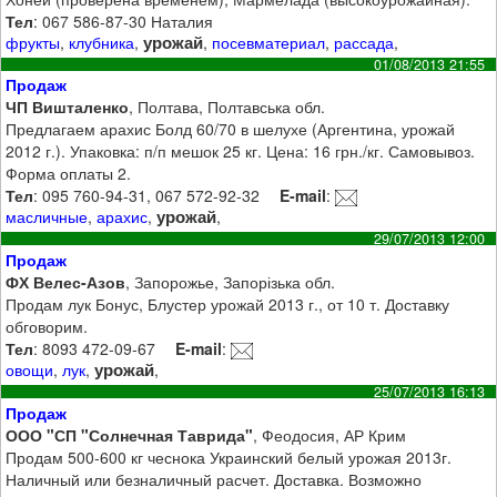
Тел
: 067 586-87-30 Наталия
урожай
фрукты
,
клубника
,
,
посевматериал
,
рассада
,
01/08/2013 21:55
Продаж
ЧП Вишталенко
, Полтава, Полтавська обл.
Предлагаем арахис Болд 60/70 в шелухе (Аргентина, урожай
2012 г.). Упаковка: п/п мешок 25 кг. Цена: 16 грн./кг. Самовывоз.
Форма оплаты 2.
Тел
: 095 760-94-31, 067 572-92-32
E-mail
:
урожай
масличные
,
арахис
,
,
29/07/2013 12:00
Продаж
ФХ Велес-Азов
, Запорожье, Запорізька обл.
Продам лук Бонус, Блустер урожай 2013 г., от 10 т. Доставку
обговорим.
Тел
: 8093 472-09-67
E-mail
:
урожай
овощи
,
лук
,
,
25/07/2013 16:13
Продаж
ООО "СП "Солнечная Таврида"
, Феодосия, АР Крим
Продам 500-600 кг чеснока Украинский белый урожая 2013г.
Наличный или безналичный расчет. Доставка. Возможно