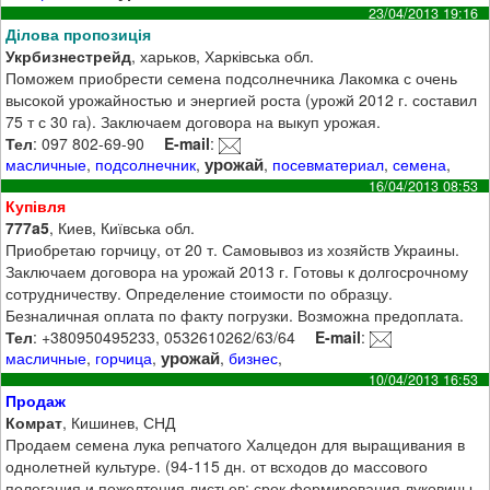
23/04/2013 19:16
Ділова пропозиція
Укрбизнестрейд
, харьков, Харківська обл.
Поможем приобрести семена подсолнечника Лакомка с очень
высокой урожайностью и энергией роста (урожй 2012 г. составил
75 т с 30 га). Заключаем договора на выкуп урожая.
Тел
: 097 802-69-90
E-mail
:
урожай
масличные
,
подсолнечник
,
,
посевматериал
,
семена
,
16/04/2013 08:53
Купівля
777a5
, Киев, Київська обл.
Приобретаю горчицу, от 20 т. Самовывоз из хозяйств Украины.
Заключаем договора на урожай 2013 г. Готовы к долгосрочному
сотрудничеству. Определение стоимости по образцу.
Безналичная оплата по факту погрузки. Возможна предоплата.
Тел
: +380950495233, 0532610262/63/64
E-mail
:
урожай
масличные
,
горчица
,
,
бизнес
,
10/04/2013 16:53
Продаж
Комрат
, Кишинев, СНД
Продаем семена лука репчатого Халцедон для выращивания в
однолетней культуре. (94-115 дн. от всходов до массового
полегания и пожелтения листьев; срок формирования луковицы