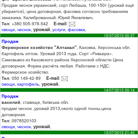
Продам чеснок украинский, сорт Любаша, 100-150т (урожай ещё
убирается), цена договорная, фасовка согласно требованиям
заказчика. Калиброванный. Юрий Яковлевич.
Тел
: +380 505-978-542
E-mail
:
урожай
овощи
,
чеснок
,
,
услуги
,
фасовка
,
15/07/2013 00:37
Продаж
Ферморское хозяйство "Алтанал"
, Каховка, Херсонська обл.
Картофель оптом. Урожай 2013 года. Сорт «Ривьера».
Самовывоз из Каховского района Херсонской области Цена
договорная. Форма расчёта любая. Работаем с НДС.
Фермерское хозяйство.
Тел
: 050 149-42-89
E-mail
:
урожай
овощи
,
картофель
,
,
14/07/2013 00:14
Продаж
василий
, ставище, Київська обл.
продам чеснок ,урожай 2013,около одной тонны,цена
договорная.
Тел
: 0978520103
урожай
овощи
,
чеснок
,
,
13/07/2013 21:40