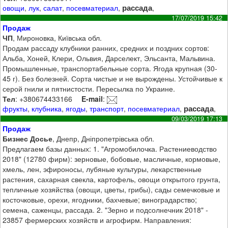
рассада
овощи
,
лук
,
салат
,
посевматериал
,
,
17/07/2019 15:42
Продаж
ЧП
, Мироновка, Київська обл.
Продам рассаду клубники ранних, средних и поздних сортов:
Альба, Хоней, Клери, Ольвия, Дарселект, Эльсанта, Мальвина.
Промышленные, транспортабельные сорта. Ягода крупная (30-
45 г). Без болезней. Сорта чистые и не вырождены. Устойчивые к
серой гнили и пятнистости. Пересылка по Украине.
Тел
: +380674433166
E-mail
:
рассада
фрукты
,
клубника
,
ягоды
,
транспорт
,
посевматериал
,
,
09/03/2019 17:13
Продаж
Бизнес Досье
, Днепр, Дніпропетрівська обл.
Предлагаем базы данных: 1. "Агромобилочка. Растениеводство
2018" (12780 фирм): зерновые, бобовые, масличные, кормовые,
хмель, лен, эфироносы, лубяные культуры, лекарственные
растения, сахарная свекла, картофель, овощи открытого грунта,
тепличные хозяйства (овощи, цветы, грибы), сады семечковые и
косточковые, орехи, ягодники, бахчевые; виноградарство;
семена, саженцы, рассада. 2. "Зерно и подсолнечник 2018" -
23857 фермерских хозяйств и агрофирм. Направления: