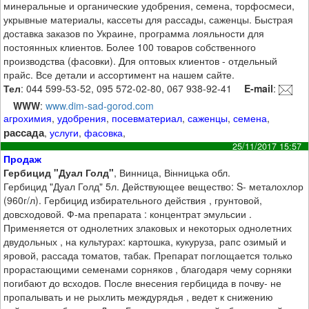
минеральные и органические удобрения, семена, торфосмеси,
укрывные материалы, кассеты для рассады, саженцы. Быстрая
доставка заказов по Украине, программа лояльности для
постоянных клиентов. Более 100 товаров собственного
производства (фасовки). Для оптовых клиентов - отдельный
прайс. Все детали и ассортимент на нашем сайте.
Тел
: 044 599-53-52, 095 572-02-80, 067 938-92-41
E-mail
:
WWW
:
www.dim-sad-gorod.com
агрохимия
,
удобрения
,
посевматериал
,
саженцы
,
семена
,
рассада
,
услуги
,
фасовка
,
25/11/2017 15:57
Продаж
Гербицид "Дуал Голд"
, Винница, Вінницька обл.
Гербицид "Дуал Голд" 5л. Действующее вещество: S- металохлор
(960г/л). Гербицид избирательного действия , грунтовой,
довсходовой. Ф-ма препарата : концентрат эмульсии .
Применяется от однолетних злаковых и некоторых однолетних
двудольных , на культурах: картошка, кукуруза, рапс озимый и
яровой, рассада томатов, табак. Препарат поглощается только
прорастающими семенами сорняков , благодаря чему сорняки
погибают до всходов. После внесения гербицида в почву- не
пропалывать и не рыхлить междурядья , ведет к снижению