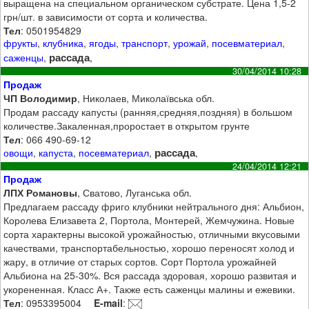
выращена на специальном органическом субстрате. Цена 1,5-2
грн/шт. в зависимости от сорта и количества.
Тел
: 0501954829
фрукты
,
клубника
,
ягоды
,
транспорт
,
урожай
,
посевматериал
,
рассада
саженцы
,
,
30/04/2014 10:28
Продаж
ЧП Володимир
, Николаев, Миколаївська обл.
Продам рассаду капусты (ранняя,средняя,поздняя) в большом
количестве.Закаленная,проростает в открытом грунте
Тел
: 066 490-69-12
рассада
овощи
,
капуста
,
посевматериал
,
,
24/04/2014 12:21
Продаж
ЛПХ Романовы
, Сватово, Луганська обл.
Предлагаем рассаду фриго клубники нейтрального дня: Альбион,
Королева Елизавета 2, Портола, Монтерей, Жемчужина. Новые
сорта характерны высокой урожайностью, отличными вкусовыми
качествами, транспортабельностью, хорошо переносят холод и
жару, в отличие от старых сортов. Сорт Портола урожайней
Альбиона на 25-30%. Вся рассада здоровая, хорошо развитая и
укорененная. Класс А+. Также есть саженцы малины и ежевики.
Тел
: 0953395004
E-mail
: