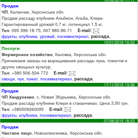
Продаж
ЧП
, Каланчак, Херсонська обл.
Продам рассаду клубники Альбион, Альба, Клери.
Гарантированный урожай 0,7 кг, потенциал 1,5 кг.
Тел
: 095 396-18-75, 067 980-96-71
E-mail
:
рассада
фрукты
,
клубника
,
урожай
,
посевматериал
,
,
10/01/2016 10:53
Послуги
Фермерское хозяйство
, Каховка, Херсонська обл.
Принимаем заказы на выращивание рассады лука, томатов и
других овощных культур.
Тел
: +380 506-504-772
E-mail
:
рассада
овощи
,
лук
,
томат
,
посевматериал
,
,
17/11/2015 13:36
Продаж
ЧП Хандусенко
, с. Новая Збурьевка, Херсонська обл.
Продам рассаду клубники Клери в стаканчиках. Цена 3,50 грн.
Тел
: +380509260095
E-mail
:
рассада
фрукты
,
клубника
,
посевматериал
,
,
07/08/2015 18:53
Продаж
Частное лицо
, Новоалексеевка, Херсонська обл.