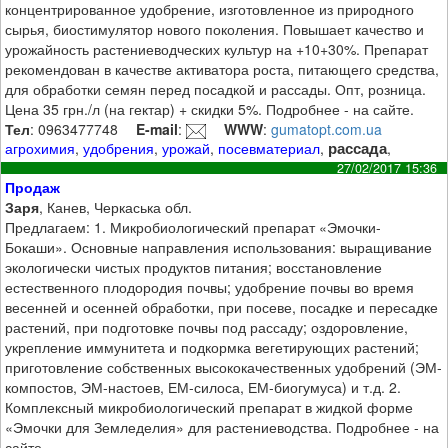
концентрированное удобрение, изготовленное из природного
сырья, биостимулятор нового поколения. Повышает качество и
урожайность растениеводческих культур на +10+30%. Препарат
рекомендован в качестве активатора роста, питающего средства,
для обработки семян перед посадкой и рассады. Опт, розница.
Цена 35 грн./л (на гектар) + скидки 5%. Подробнее - на сайте.
Тел
: 0963477748
E-mail
:
WWW
:
gumatopt.com.ua
рассада
агрохимия
,
удобрения
,
урожай
,
посевматериал
,
,
27/02/2017 15:36
Продаж
Заря
, Канев, Черкаська обл.
Предлагаем: 1. Микробиологический препарат «Эмочки-
Бокаши». Основные направления использования: выращивание
экологически чистых продуктов питания; восстановление
естественного плодородия почвы; удобрение почвы во время
весенней и осенней обработки, при посеве, посадке и пересадке
растений, при подготовке почвы под рассаду; оздоровление,
укрепление иммунитета и подкормка вегетирующих растений;
приготовление собственных высококачественных удобрений (ЭМ-
компостов, ЭМ-настоев, ЕМ-силоса, ЕМ-биогумуса) и т.д. 2.
Комплексный микробиологический препарат в жидкой форме
«Эмочки для Земледелия» для растениеводства. Подробнее - на
сайте.