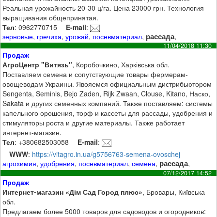
Реальная урожайность 20-30 ц/га. Цена 23000 грн. Технология
выращивания общепринятая.
Тел
: 0962770715
E-mail
:
рассада
зерновые
,
гречиха
,
урожай
,
посевматериал
,
,
11/04/2018 11:30
Продаж
АгроЦентр "Витязь"
, Коробочкино, Харківська обл.
Поставляем семена и сопутствующие товары фермерам-
овощеводам Украины. Явояемся официальным дистрибьютором
Sengenta, Seminis, Bejo Zaden, Rijk Zwaan, Clouse, Kitano, Наско,
Sakata и других семенных компаний. Также поставляем: системы
капельного орошения, торф и кассеты для рассады, удобрения и
стимуляторы роста и другие материалы. Также работает
интернет-магазин.
Тел
: +380682503058
E-mail
:
WWW
:
https://vitagro.in.ua/g5756763-semena-ovoschej
рассада
агрохимия
,
удобрения
,
посевматериал
,
семена
,
,
07/12/2017 14:52
Продаж
Интернет-магазин «Дім Сад Город плюс»
, Бровары, Київська
обл.
Предлагаем более 5000 товаров для садоводов и огородников: