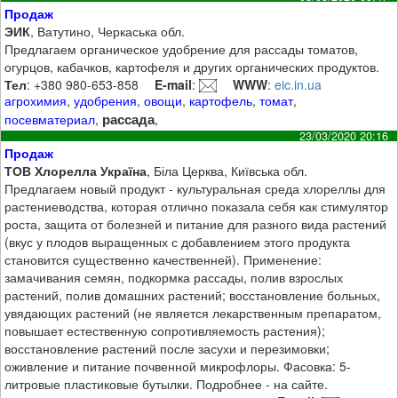
Продаж
ЭИК
, Ватутино, Черкаська обл.
Предлагаем органическое удобрение для рассады томатов,
огурцов, кабачков, картофеля и других органических продуктов.
Тел
: +380 980-653-858
E-mail
:
WWW
:
eic.in.ua
агрохимия
,
удобрения
,
овощи
,
картофель
,
томат
,
рассада
посевматериал
,
,
23/03/2020 20:16
Продаж
ТОВ Хлорелла Україна
, Біла Церква, Київська обл.
Предлагаем новый продукт - культуральная среда хлореллы для
растениеводства, которая отлично показала себя как стимулятор
роста, защита от болезней и питание для разного вида растений
(вкус у плодов выращенных с добавлением этого продукта
становится существенно качественней). Применение:
замачивания семян, подкормка рассады, полив взрослых
растений, полив домашних растений; восстановление больных,
увядающих растений (не является лекарственным препаратом,
повышает естественную сопротивляемость растения);
восстановление растений после засухи и перезимовки;
оживление и питание почвенной микрофлоры. Фасовка: 5-
литровые пластиковые бутылки. Подробнее - на сайте.