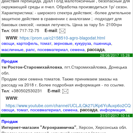
действия гербицида. Дуал Голд малотоксичный , безопасный для
окружающей среды и пчел. Обработка производиться 1р/ сезон.
Характеристика: - широкого спектра действия; -более длительное
защитное действие в сравнении с аналогами ; -подходит для
баковых смесей; -низкая летучесть. Цена за тару 5л- 2100грн
Тел
: 068 717-72-75
E-mail
:
WWW
:
https://prom.ua/c2158510-agro-blagodat.html
овощи
,
картофель
,
томат
,
зерновые
,
кукуруза
,
пшеница
,
рассада
масличные
,
рапс
,
посевматериал
,
семена
,
,
28/08/2017 15:28
Продаж
тм Росток-Старомихайловка
, пгт.Старомихайловка, Донецька
обл.
Продам свои семена томатов. Также принимаем заказы на
рассаду на 2018 г. Более подробная информация - по ссылке.
Тел
: +380502530231
E-mail
:
WWW
:
https://www.youtube.com/channel/UCLJLQk27UKp6YcAuxp6o2CQ
рассада
овощи
,
томат
,
посевматериал
,
семена
,
,
информация
,
31/07/2017 10:14
Продаж
Интернет-магазин "Агрокрамничка"
, Херсон, Херсонська обл.
Продам семена овощей, укрывной материал (пленка,