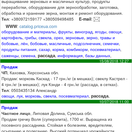
выращивание зерновых и масличных культур, продукты
переработки, оборудование для зернообработки, заготовка,
обработка и хранение зерна, монтаж и ремонт оборудования.
Тел
: +380972159177 +380509498485
E-mail
:
WWW
:
catalog.priceua.com
оборудование и материалы
,
фрукты
,
виноград
,
ягоды
,
овощи
,
картофель
,
грибы
,
свекла
,
орех
,
зерновые
,
зерно
,
травы и
бобовые
,
лён
,
бобовые
,
масличные
,
подсолнечник
,
семечки
,
продукты питания
,
сахар
,
корма
,
комбикорм
,
посевматериал
,
рассада
саженцы
,
семена
,
,
информация
,
базы данных
,
15/08/2018 12:27
Продаж
ЧП
, Каховка, Херсонська обл.
Продам: морковь Каскад - 17 грн./кг (в мешках); свеклу Кастрел -
4 грн./кг (в мешках); лук Кэнди - 4 грн./кг (рассада, в сетках).
Тел
: 0503435134 Александр
рассада
овощи
,
лук
,
морковь
,
свекла
,
посевматериал
,
,
10/07/2018 11:00
Продаж
Частное лицо
, Липовая Долина, Сумська обл.
Продам гречку Воля (суперэлита), 1700 кг. Выращена из
посевного рассадника. Стойкая к болезням, вредителям,
осыпанию и полеганию. Высокий потенциал урожайности.