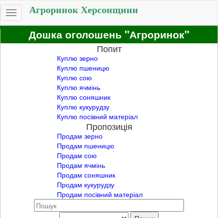
Агроринок Херсонщини
Toggle
navigation
Дошка оголошень "Агроринок"
Попит
Куплю зерно
Куплю пшеницю
Куплю сою
Куплю ячмінь
Куплю соняшник
Куплю кукурудзу
Куплю посівний матеріал
Пропозиція
Продам зерно
Продам пшеницю
Продам сою
Продам ячмінь
Продам соняшник
Продам кукурудзу
Продам посівний матеріал