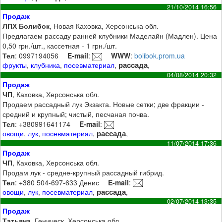
21/10/2014 16:56
Продаж
ЛПХ Болибок
, Новая Каховка, Херсонська обл.
Предлагаем рассаду ранней клубники Маделайн (Мадлен). Цена
0,50 грн./шт., кассетная - 1 грн./шт.
Тел
: 0997194056
E-mail
:
WWW
:
bolibok.prom.ua
рассада
фрукты
,
клубника
,
посевматериал
,
,
04/08/2014 20:32
Продаж
ЧП
, Каховка, Херсонська обл.
Продаем рассадный лук Экзакта. Новые сетки; две фракции -
средний и крупный; чистый, песчаная почва.
Тел
: +380991641174
E-mail
:
рассада
овощи
,
лук
,
посевматериал
,
,
11/07/2014 17:36
Продаж
ЧП
, Каховка, Херсонська обл.
Продам лук - средне-крупный рассадный гибрид.
Тел
: +380 504-697-633 Денис
E-mail
:
рассада
овощи
,
лук
,
посевматериал
,
,
02/07/2014 13:35
Продаж
Татьяна
, Геническ, Херсонська обл.