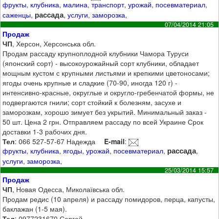
фрукты
,
клубника
,
малина
,
транспорт
,
урожай
,
посевматериал
,
рассада
саженцы
,
,
услуги
,
заморозка
,
07/04/2014 21:05
Продаж
ЧП
, Херсон, Херсонська обл.
Продам рассаду крупноплодной клубники Чамора Туруси
(японский сорт) - высокоурожайный сорт клубники, обладает
мощным кустом с крупными листьями и крепкими цветоносами;
ягоды очень крупные и сладкие (70-90, иногда 120 г) -
интенсивно-красные, округлые и округло-гребенчатой формы, не
подвергаются гнили; сорт стойкий к болезням, засухе и
заморозкам, хорошо зимует без укрытий. Минимальный заказ -
50 шт. Цена 2 грн. Отправляем рассаду по всей Украине Срок
доставки 1-3 рабочих дня.
Тел
: 066 527-57-67 Надежда
E-mail
:
рассада
фрукты
,
клубника
,
ягоды
,
урожай
,
посевматериал
,
,
услуги
,
заморозка
,
25/03/2014 15:57
Продаж
ЧП
, Новая Одесса, Миколаївська обл.
Продам редис (10 апреля) и рассаду помидоров, перца, капусты,
баклажан (1-5 мая).
Тел
: 0977231670 Сергей