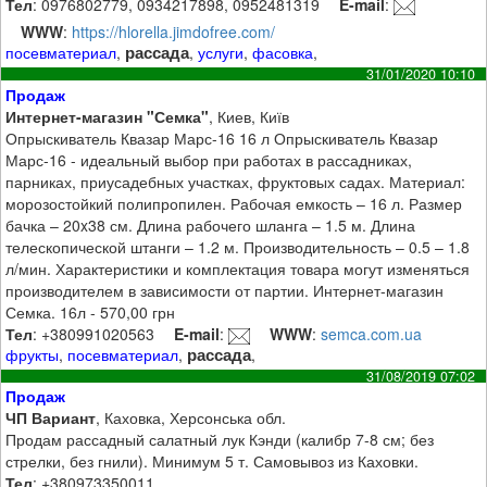
Тел
: 0976802779, 0934217898, 0952481319
E-mail
:
WWW
:
https://hlorella.jimdofree.com/
рассада
посевматериал
,
,
услуги
,
фасовка
,
31/01/2020 10:10
Продаж
Интернет-магазин "Семка"
, Киев, Київ
Опрыскиватель Квазар Марс-16 16 л Опрыскиватель Квазар
Марс-16 - идеальный выбор при работах в рассадниках,
парниках, приусадебных участках, фруктовых садах. Материал:
морозостойкий полипропилен. Рабочая емкость – 16 л. Размер
бачка – 20x38 см. Длина рабочего шланга – 1.5 м. Длина
телескопической штанги – 1.2 м. Производительность – 0.5 – 1.8
л/мин. Характеристики и комплектация товара могут изменяться
производителем в зависимости от партии. Интернет-магазин
Семка. 16л - 570,00 грн
Тел
: +380991020563
E-mail
:
WWW
:
semca.com.ua
рассада
фрукты
,
посевматериал
,
,
31/08/2019 07:02
Продаж
ЧП Вариант
, Каховка, Херсонська обл.
Продам рассадный салатный лук Кэнди (калибр 7-8 см; без
стрелки, без гнили). Минимум 5 т. Самовывоз из Каховки.
Тел
: +380973350011