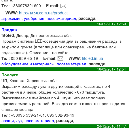
Тел
: +380978321600
E-mail
:
WWW
:
http://заря.com.ua/product
рассада
агрохимия
,
удобрения
,
посевматериал
,
,
16/02/2017 12:59
Продаж
fitoled
, Днепр, Дніпропетрівська обл.
Продам системы LED-освещения для выращивания рассады в
закрытом грунте (в теплице или оранжерее, на балконе или
подоконнике). Описание - на сайте.
Тел
: 050 659-65-19
E-mail
:
WWW
:
fitoled.in.ua
рассада
оборудование и материалы
,
посевматериал
,
,
16/02/2017 12:54
Послуги
ЧП
, Каховка, Херсонська обл.
Вырастим рассаду лука и других овощей в кассетах, по 4
растения в ячейке, общее количество - 670 тыс.шт./га.
Высаживаеться ячейками по 4 штуки, что дает полную
приживаемость растений. Высадка семян в касеты производится
с января месяца.
Тел
: +38095 559-21-61, 095 382-93-49
рассада
овощи
,
лук
,
посевматериал
,
,
24/12/2016 11:47