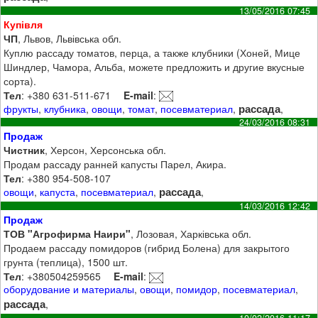
13/05/2016 07:45
Купівля
ЧП
, Львов, Львівська обл.
Куплю рассаду томатов, перца, а также клубники (Хоней, Мице
Шиндлер, Чамора, Альба, можете предложить и другие вкусные
сорта).
Тел
: +380 631-511-671
E-mail
:
рассада
фрукты
,
клубника
,
овощи
,
томат
,
посевматериал
,
,
24/03/2016 08:31
Продаж
Чистник
, Херсон, Херсонська обл.
Продам рассаду ранней капусты Парел, Акира.
Тел
: +380 954-508-107
рассада
овощи
,
капуста
,
посевматериал
,
,
14/03/2016 12:42
Продаж
ТОВ "Агрофирма Наири"
, Лозовая, Харківська обл.
Продаем рассаду помидоров (гибрид Болена) для закрытого
грунта (теплица), 1500 шт.
Тел
: +380504259565
E-mail
:
оборудование и материалы
,
овощи
,
помидор
,
посевматериал
,
рассада
,
10/02/2016 11:17