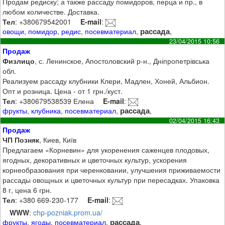
Продам редиску; а также рассаду помидоров, перца и пр., в
любом количестве. Доставка.
Тел
: +380679542001
E-mail
:
рассада
овощи
,
помидор
,
редис
,
посевматериал
,
,
23/04/2015 10:56
Продаж
Физлицо
, с. Ленинское, Апостоловский р-н., Дніпропетрівська
обл.
Реализуем рассаду клубники Клери, Мадлен, Хоней, Альбион.
Опт и розница. Цена - от 1 грн./куст.
Тел
: +380679538539 Елена
E-mail
:
рассада
фрукты
,
клубника
,
посевматериал
,
,
02/04/2015 16:43
Продаж
ЧП Позняк
, Киев, Київ
Предлагаем «Корневин» для укоренения саженцев плодовых,
ягодных, декоративных и цветочных культур, ускорения
корнеобразования при черенковании, улучшения приживаемости
рассады овощных и цветочных культур при пересадках. Упаковка
8 г, цена 6 грн.
Тел
: +380 669-230-177
E-mail
:
WWW
:
chp-pozniak.prom.ua/
рассада
фрукты
,
ягоды
,
посевматериал
,
,