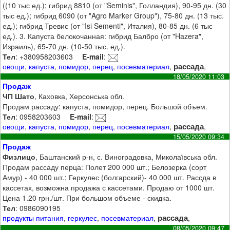
((10 тыс ед.); гибрид 8810 (от "Seminis", Голландия), 90-95 дн. (30
тыс ед.); гибрид 6090 (от "Agro Marker Group"), 75-80 дн. (13 тыс.
ед.); гибрид Тревис (от "Isi Sementi", Италия), 80-85 дн. (6 тыс
ед.). 3. Капуста белокочанная: гибрид Балбро (от "Hazera",
Израиль), 65-70 дн. (10-50 тыс. ед.).
Тел
: +380958203603
E-mail
:
рассада
овощи
,
капуста
,
помидор
,
перец
,
посевматериал
,
,
18/05/2020 11:03
Продаж
ЧП Шато
, Каховка, Херсонська обл.
Продам рассаду: капуста, помидор, перец. Большой объем.
Тел
: 0958203603
E-mail
:
рассада
овощи
,
капуста
,
помидор
,
перец
,
посевматериал
,
,
15/05/2020 09:34
Продаж
Физлицо
, Баштанский р-н, с. Виноградовка, Миколаївська обл.
Продам рассаду перца: Полет 200 000 шт.; Белозерка (сорт
Амур) - 40 000 шт.; Геркулес (болгарский)- 40 000 шт. Рассда в
кассетах, возможна продажа с кассетами. Продаю от 1000 шт.
Цена 1.20 грн./шт. При большом объеме - скидка.
Тел
: 0986090195
рассада
продукты питания
,
геркулес
,
посевматериал
,
,
08/05/2020 09:47