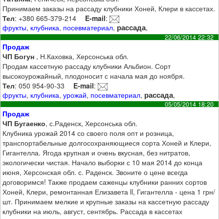
Принимаем заказы на рассаду клубники Хоней, Клери в кассетах.
Тел
: +380 665-379-214
E-mail
:
рассада
фрукты
,
клубника
,
посевматериал
,
,
22/06/2014 22:32
Продаж
ЧП Богун
, Н.Каховка, Херсонська обл.
Продам кассетную рассаду клубники Альбион. Сорт
высокоурожайный, плодоносит с начала мая до ноября.
Тел
: 050 954-90-33
E-mail
:
рассада
фрукты
,
клубника
,
урожай
,
посевматериал
,
,
05/05/2014 18:20
Продаж
ЧП Бугаенко
, с.Раденск, Херсонська обл.
Клубника урожай 2014 со своего поля опт и розница,
транспортабельные долгосохраняющиеся сорта Хоней и Клери,
Гигантелла. Ягода крупная и очень вкусная, без нитратов,
экологически чистая. Начало выборки с 10 мая 2014 до конца
июня, Херсонская обл. с. Раденск. Звоните о цене всегда
договоримся! Также продаем саженцы клубники ранних сортов
Хоней, Клери, ремонтанная Елизавета ll, Гигантелла - цена 1 грн/
шт. Принимаем мелкие и крупные заказы на кассетную рассаду
клубники на июль, август, сентябрь. Рассада в кассетах