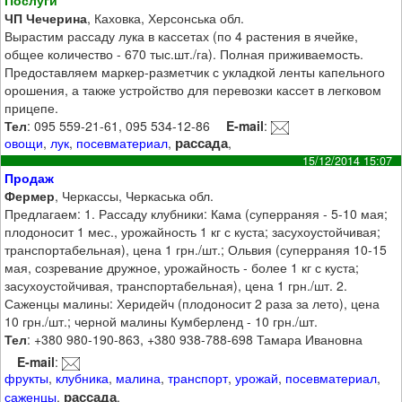
Послуги
ЧП Чечерина
, Каховка, Херсонська обл.
Вырастим рассаду лука в кассетах (по 4 растения в ячейке,
общее количество - 670 тыс.шт./га). Полная приживаемость.
Предоставляем маркер-разметчик с укладкой ленты капельного
орошения, а также устройство для перевозки кассет в легковом
прицепе.
Тел
: 095 559-21-61, 095 534-12-86
E-mail
:
рассада
овощи
,
лук
,
посевматериал
,
,
15/12/2014 15:07
Продаж
Фермер
, Черкассы, Черкаська обл.
Предлагаем: 1. Рассаду клубники: Кама (суперраняя - 5-10 мая;
плодоносит 1 мес., урожайность 1 кг с куста; засухоустойчивая;
транспортабельная), цена 1 грн./шт.; Ольвия (суперраняя 10-15
мая, созревание дружное, урожайность - более 1 кг с куста;
засухоустойчивая, транспортабельная), цена 1 грн./шт. 2.
Саженцы малины: Херидейч (плодоносит 2 раза за лето), цена
10 грн./шт.; черной малины Кумберленд - 10 грн./шт.
Тел
: +380 980-190-863, +380 938-788-698 Тамара Ивановна
E-mail
:
фрукты
,
клубника
,
малина
,
транспорт
,
урожай
,
посевматериал
,
рассада
саженцы
,
,