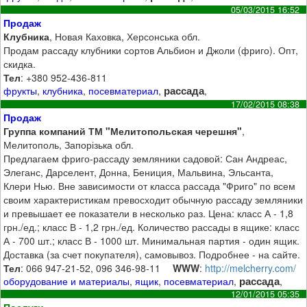
05/03/2015 16:52
Продаж
Клубника
, Новая Каховка, Херсонська обл.
Продам рассаду клубники сортов Альбион и Джоли (фриго). Опт,
скидка.
Тел
: +380 952-436-811
рассада
фрукты
,
клубника
,
посевматериал
,
,
17/02/2015 08:38
Продаж
Группа компаний ТМ "Мелитопольская черешня"
,
Мелитополь, Запорізька обл.
Предлагаем фриго-рассаду земляники садовой: Сан Андреас,
Элеганс, Дарселент, Донна, Бениция, Мальвина, Эльсанта,
Клери Нью. Вне зависимости от класса рассада "Фриго" по всем
своим характеристикам превосходит обычную рассаду земляники
и превышает ее показатели в несколько раз. Цена: класс А - 1,8
грн./ед.; класс В - 1,2 грн./ед. Количество рассады в ящике: класс
А - 700 шт.; класс В - 1000 шт. Минимальная партия - один ящик.
Доставка (за счет покупателя), самовывоз. Подробнее - на сайте.
Тел
: 066 947-21-52, 096 346-98-11
WWW
:
http://melcherry.com/
рассада
оборудование и материалы
,
ящик
,
посевматериал
,
,
12/01/2015 05:35