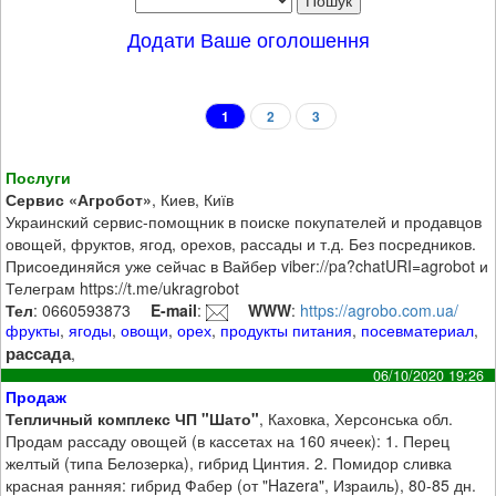
Додати Ваше оголошення
1
2
3
Послуги
Сервис «Агробот»
, Киев, Київ
Украинский сервис-помощник в поиске покупателей и продавцов
овощей, фруктов, ягод, орехов, рассады и т.д. Без посредников.
Присоединяйся уже сейчас в Вайбер viber://pa?chatURI=agrobot и
Телеграм https://t.me/ukragrobot
Тел
: 0660593873
E-mail
:
WWW
:
https://agrobo.com.ua/
фрукты
,
ягоды
,
овощи
,
орех
,
продукты питания
,
посевматериал
,
рассада
,
06/10/2020 19:26
Продаж
Тепличный комплекс ЧП "Шато"
, Каховка, Херсонська обл.
Продам рассаду овощей (в кассетах на 160 ячеек): 1. Перец
желтый (типа Белозерка), гибрид Цинтия. 2. Помидор сливка
красная ранняя: гибрид Фабер (от "Hazera", Израиль), 80-85 дн.