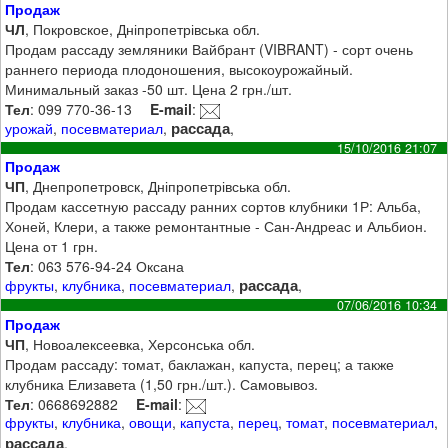
Продаж
ЧЛ
, Покровское, Дніпропетрівська обл.
Продам рассаду земляники Вайбрант (VIBRANT) - сорт очень
раннего периода плодоношения, высокоурожайный.
Минимальный заказ -50 шт. Цена 2 грн./шт.
Тел
: 099 770-36-13
E-mail
:
рассада
урожай
,
посевматериал
,
,
15/10/2016 21:07
Продаж
ЧП
, Днепропетровск, Дніпропетрівська обл.
Продам кассетную рассаду ранних сортов клубники 1Р: Альба,
Хоней, Клери, а также ремонтантные - Сан-Андреас и Альбион.
Цена от 1 грн.
Тел
: 063 576-94-24 Оксана
рассада
фрукты
,
клубника
,
посевматериал
,
,
07/06/2016 10:34
Продаж
ЧП
, Новоалексеевка, Херсонська обл.
Продам рассаду: томат, баклажан, капуста, перец; а также
клубника Елизавета (1,50 грн./шт.). Самовывоз.
Тел
: 0668692882
E-mail
:
фрукты
,
клубника
,
овощи
,
капуста
,
перец
,
томат
,
посевматериал
,
рассада
,