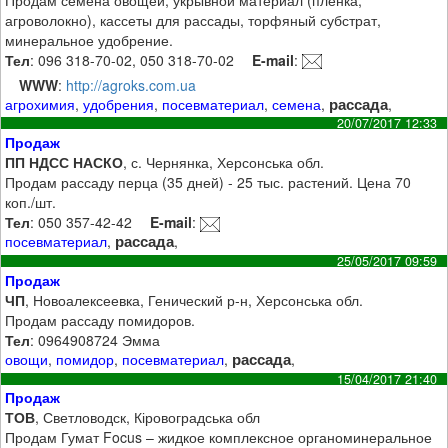
агроволокно), кассеты для рассады, торфяный субстрат,
минеральное удобрение.
Тел
: 096 318-70-02, 050 318-70-02
E-mail
:
WWW
:
http://agroks.com.ua
рассада
агрохимия
,
удобрения
,
посевматериал
,
семена
,
,
20/07/2017 12:33
Продаж
ПП НДСС НАСКО
, с. Чернянка, Херсонська обл.
Продам рассаду перца (35 дней) - 25 тыс. растений. Цена 70
коп./шт.
Тел
: 050 357-42-42
E-mail
:
рассада
посевматериал
,
,
25/05/2017 09:59
Продаж
ЧП
, Новоалексеевка, Генический р-н, Херсонська обл.
Продам рассаду помидоров.
Тел
: 0964908724 Эмма
рассада
овощи
,
помидор
,
посевматериал
,
,
15/04/2017 21:40
Продаж
ТОВ
, Светловодск, Кіровоградська обл
Продам Гумат Focus – жидкое комплексное органоминеральное