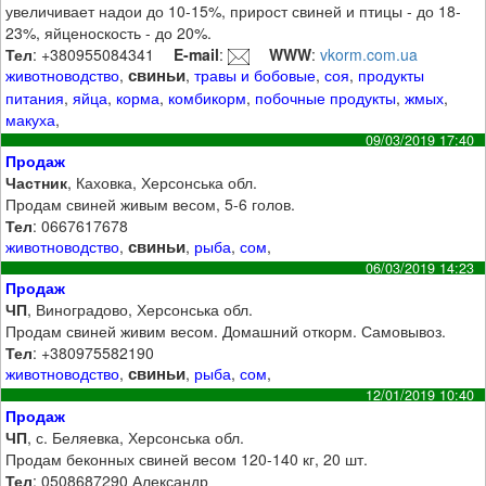
увеличивает надои до 10-15%, прирост свиней и птицы - до 18-
23%, яйценоскость - до 20%.
Тел
: +380955084341
E-mail
:
WWW
:
vkorm.com.ua
свиньи
животноводство
,
,
травы и бобовые
,
соя
,
продукты
питания
,
яйца
,
корма
,
комбикорм
,
побочные продукты
,
жмых
,
макуха
,
09/03/2019 17:40
Продаж
Частник
, Каховка, Херсонська обл.
Продам свиней живым весом, 5-6 голов.
Тел
: 0667617678
свиньи
животноводство
,
,
рыба
,
сом
,
06/03/2019 14:23
Продаж
ЧП
, Виноградово, Херсонська обл.
Продам свиней живим весом. Домашний откорм. Самовывоз.
Тел
: +380975582190
свиньи
животноводство
,
,
рыба
,
сом
,
12/01/2019 10:40
Продаж
ЧП
, с. Беляевка, Херсонська обл.
Продам беконных свиней весом 120-140 кг, 20 шт.
Тел
: 0508687290 Александр