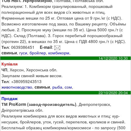
ТОВ НВП. Укрпромзерно
, Полтава, Полтавська обл.
Реализуем: 1. Комбикорм гранулированный, порошковый
полнорационный для всех видов с/х животных и птиц.
Фирменные мешки по 25 кг. Оптовая цена от 9 грн./кг (с НДС).
Возможно изготовление под заказ, по Вашему рецепту. Объёмы
любые. 2. Просяную муку (мешки по 35 кг). Цена 5000 грн./т (с
НДС). Склад (Полтава). 3. Горох перебитый порошкообразный
(протеин 22), в мешках по 35 кг. Цена с ПДВ 4800 грн./т (с НДС).
Тел
: 0639386451
E-mail
:
свиньи
,
гуси
,
бройлер
,
комбикорм
,
14/12/2020 10:30
Купівля
ЧП
, Херсон, Херсонська обл.
Закупаем свиней живым весом.
Тел
: +380959243513
свиньи
животноводство
,
,
рыба
,
сом
,
22/10/2020 20:04
Продаж
ТМ ProKorm (завод-производитель)
, Днепропетровск,
Дніпропетрівська обл.
Реализуем комбикорма для всех видов животных и птиц: кур-
несушек, бройлеров, уток, гусей, перепелов, кроликов и свиней.
Бесплатный образец комбикорма/кормосмеси - по запросу (500