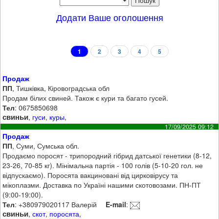
Додати Ваше оголошення
1
2
3
4
5
Продаж
ПП
, Тишківка, Кіровоградська обл
Продам білих свиней. Також є кури та багато гусей.
Тел
: 0675850698
свиньи
,
гуси
,
куры
,
17/09/2025 09:12
Продаж
ПП
, Суми, Сумська обл.
Продаємо поросят - трипородний гібрид датської генетики (8-12,
23-26, 70-85 кг). Мінімальна партія - 100 голів (5-10-20 гол. не
відпускаємо). Поросята вакциновані від цирковірусу та
мікоплазми. Доставка по Україні нашими скотовозами. ПН-ПТ
(9:00-19:00).
Тел
: +380979020117 Валерій
E-mail
:
свиньи
,
скот
,
поросята
,