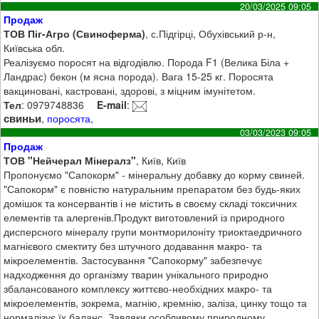
20/03/2025 09:05
Продаж
ТОВ Піг-Агро (Свиноферма)
, с.Підгірці, Обухівський р-н,
Київська обл.
Реалізуємо поросят на відгодівлю. Порода F1 (Велика Біла +
Ландрас) бекон (м ясна порода). Вага 15-25 кг. Поросята
вакциновані, кастровані, здорові, з міцним імунітетом.
Тел
: 0979748836
E-mail
:
свиньи
,
поросята
,
03/03/2023 09:05
Продаж
ТОВ "Нейчерал Мінералз"
, Київ, Київ
Пропонуємо "Сапокорм" - мінеральну добавку до корму свиней.
"Сапокорм" є повністю натуральним препаратом без будь-яких
домішок та консервантів і не містить в своєму складі токсичних
елементів та алергенів.Продукт виготовлений із природного
дисперсного мінералу групи монтморилоніту триоктаедричного
магнієвого смектиту без штучного додавання макро- та
мікроелементів. Застосування "Сапокорму" забезпечує
надходження до організму тварин унікального природно
збалансованого комплексу життєво-необхідних макро- та
мікроелементів, зокрема, магнію, кремнію, заліза, цинку тощо та
нормалізує їх баланс. Завдяки особливому природному