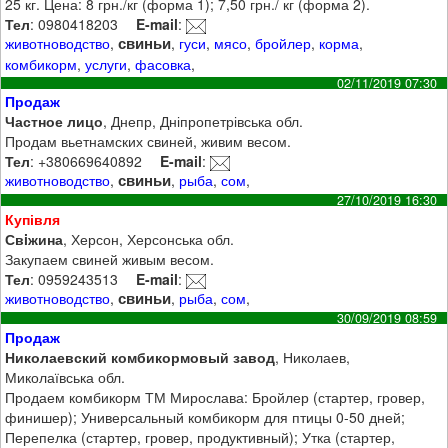
25 кг. Цена: 8 грн./кг (форма 1); 7,50 грн./ кг (форма 2).
Тел
: 0980418203
E-mail
:
свиньи
животноводство
,
,
гуси
,
мясо
,
бройлер
,
корма
,
комбикорм
,
услуги
,
фасовка
,
02/11/2019 07:30
Продаж
Частное лицо
, Днепр, Дніпропетрівська обл.
Продам вьетнамских свиней, живим весом.
Тел
: +380669640892
E-mail
:
свиньи
животноводство
,
,
рыба
,
сом
,
27/10/2019 16:30
Купівля
Свiжина
, Херсон, Херсонська обл.
Закупаем свиней живым весом.
Тел
: 0959243513
E-mail
:
свиньи
животноводство
,
,
рыба
,
сом
,
30/09/2019 08:59
Продаж
Николаевский комбикормовый завод
, Николаев,
Миколаївська обл.
Продаем комбикорм ТМ Мирослава: Бройлер (стартер, гровер,
финишер); Универсальный комбикорм для птицы 0-50 дней;
Перепелка (стартер, гровер, продуктивный); Утка (стартер,