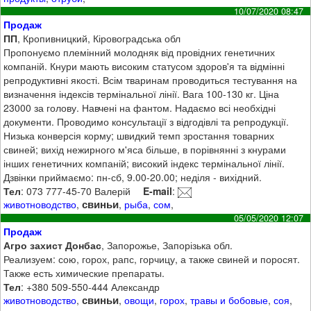
10/07/2020 08:47
Продаж
ПП
, Кропивницкий, Кіровоградська обл
Пропонуємо племінний молодняк від провідних генетичних
компаній. Кнури мають високим статусом здоров'я та відмінні
репродуктивні якості. Всім тваринам проводиться тестування на
визначення індексів термінальної лінії. Вага 100-130 кг. Ціна
23000 за голову. Навчені на фантом. Надаємо всі необхідні
документи. Проводимо консультації з відгодівлі та репродукції.
Низька конверсія корму; швидкий темп зростання товарних
свиней; вихід нежирного м'яса більше, в порівнянні з кнурами
інших генетичних компаній; високий індекс термінальної лінії.
Дзвінки приймаємо: пн-сб, 9.00-20.00; неділя - вихідний.
Тел
: 073 777-45-70 Валерій
E-mail
:
свиньи
животноводство
,
,
рыба
,
сом
,
05/05/2020 12:07
Продаж
Агро захист Донбас
, Запорожье, Запорізька обл.
Реализуем: сою, горох, рапс, горчицу, а также свиней и поросят.
Также есть химические препараты.
Тел
: +380 509-550-444 Александр
свиньи
животноводство
,
,
овощи
,
горох
,
травы и бобовые
,
соя
,