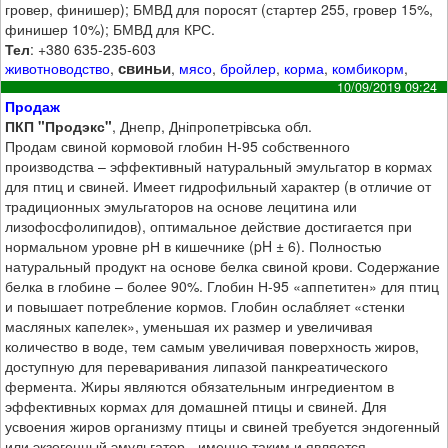
гровер, финишер); БМВД для поросят (стартер 255, гровер 15%,
финишер 10%); БМВД для КРС.
Тел
: +380 635-235-603
свиньи
животноводство
,
,
мясо
,
бройлер
,
корма
,
комбикорм
,
10/09/2019 09:24
Продаж
ПКП "Продэкс"
, Днепр, Дніпропетрівська обл.
Продам свиной кормовой глобин Н-95 собственного
производства – эффективный натуральный эмульгатор в кормах
для птиц и свиней. Имеет гидрофильный характер (в отличие от
традиционных эмульгаторов на основе лецитина или
лизофосфолипидов), оптимальное действие достигается при
нормальном уровне рН в кишечнике (pH ± 6). Полностью
натуральный продукт на основе белка свиной крови. Содержание
белка в глобине – более 90%. Глобин Н-95 «аппетитен» для птиц
и повышает потребление кормов. Глобин ослабляет «стенки
масляных капелек», уменьшая их размер и увеличивая
количество в воде, тем самым увеличивая поверхность жиров,
доступную для переваривания липазой панкреатического
фермента. Жиры являются обязательным ингредиентом в
эффективных кормах для домашней птицы и свиней. Для
усвоения жиров организму птицы и свиней требуется эндогенный
или экзогенный эмульгатор - именно таким и является