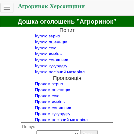
Агроринок Херсонщини
Toggle
navigation
Дошка оголошень "Агроринок"
Попит
Куплю зерно
Куплю пшеницю
Куплю сою
Куплю ячмінь
Куплю соняшник
Куплю кукурудзу
Куплю посівний матеріал
Пропозиція
Продам зерно
Продам пшеницю
Продам сою
Продам ячмінь
Продам соняшник
Продам кукурудзу
Продам посівний матеріал