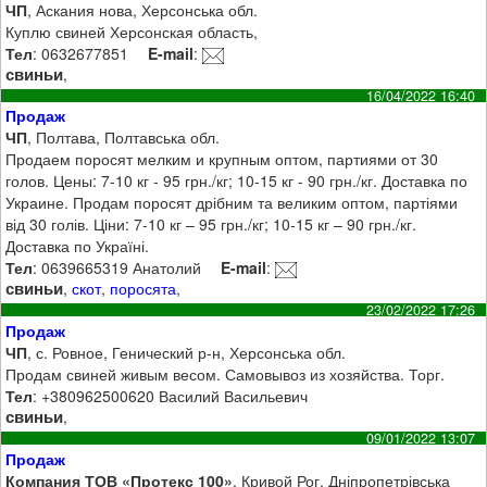
ЧП
, Аскания нова, Херсонська обл.
Куплю свиней Херсонская область,
Тел
: 0632677851
E-mail
:
свиньи
,
16/04/2022 16:40
Продаж
ЧП
, Полтава, Полтавська обл.
Продаем поросят мелким и крупным оптом, партиями от 30
голов. Цены: 7-10 кг - 95 грн./кг; 10-15 кг - 90 грн./кг. Доставка по
Украине. Продам поросят дрібним та великим оптом, партіями
від 30 голів. Ціни: 7-10 кг – 95 грн./кг; 10-15 кг – 90 грн./кг.
Доставка по Україні.
Тел
: 0639665319 Анатолий
E-mail
:
свиньи
,
скот
,
поросята
,
23/02/2022 17:26
Продаж
ЧП
, с. Ровное, Генический р-н, Херсонська обл.
Продам свиней живым весом. Самовывоз из хозяйства. Торг.
Тел
: +380962500620 Василий Васильевич
свиньи
,
09/01/2022 13:07
Продаж
Компания ТОВ «Протекс 100»
, Кривой Рог, Дніпропетрівська