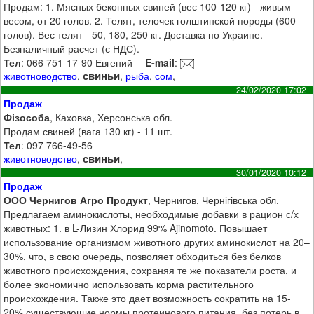
Продам: 1. Мясных беконных свиней (вес 100-120 кг) - живым
весом, от 20 голов. 2. Телят, телочек голштинской породы (600
голов). Вес телят - 50, 180, 250 кг. Доставка по Украине.
Безналичный расчет (с НДС).
Тел
: 066 751-17-90 Евгений
E-mail
:
свиньи
животноводство
,
,
рыба
,
сом
,
24/02/2020 17:02
Продаж
Фізособа
, Каховка, Херсонська обл.
Продам свиней (вага 130 кг) - 11 шт.
Тел
: 097 766-49-56
свиньи
животноводство
,
,
30/01/2020 10:12
Продаж
ООО Чернигов Агро Продукт
, Чернигов, Чернігівська обл.
Предлагаем аминокислоты, необходимые добавки в рацион с/х
животных: 1. в L-Лизин Хлорид 99% Ajinomoto. Повышает
использование организмом животного других аминокислот на 20–
30%, что, в свою очередь, позволяет обходиться без белков
животного происхождения, сохраняя те же показатели роста, и
более экономично использовать корма растительного
происхождения. Также это дает возможность сократить на 15-
20% существующие нормы протеинового питания, без потерь в