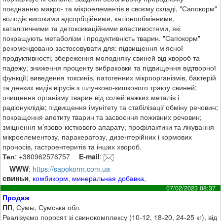
поєднанню макро- та мікроелементів в своєму складі, "Сапокорм"
володіє високими адсорбційними, катіонообмінними,
каталітичними та детоксикаційними властивостями, які
покращують метаболізм і продуктивність тварин. "Сапокорм"
рекомендовано застосовувати для: підвищення м’ясної
продуктивності; збереження молодняку свиней від хвороб та
падежу; зниження проценту вибраковки та підвищення відтворної
функції; виведення токсинів, патогенних мікроорганізмів, бактерій
та деяких видів вірусів з шлунково-кишкового тракту свиней;
очищення організму тварин від солей важких металів і
радіонуклідів; підвищення імунітету та стабілізації обміну речовин;
покращення апетиту тварин та засвоєння поживних речовин;
зміцнення м’язово-кісткового апарату; профілактики та лікування
мікроелементозу, паракератозу, дизентерійних i кормових
проносів, гастроентеритів та інших хвороб.
Тел
: +380962576757
E-mail
:
WWW
:
https://sapokorm.com.ua
свиньи
,
комбикорм
,
минеральная добавка
,
07/02/2023 08:37
Продаж
ПП
, Сумы, Сумська обл.
Реалізуємо поросят зі свинокомплексу (10-12, 18-20, 24-25 кг), від