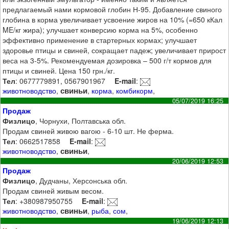
предлагаемый нами кормовой глобин Н-95. Добавление свиного
глобина в корма увеличивает усвоение жиров на 10% (=650 кКал
ME/кг жира); улучшает конверсию корма на 5%, особенно
эффективно применение в стартерных кормах; улучшает
здоровье птицы и свиней, сокращает падеж; увеличивает прирост
веса на 3-5%. Рекомендуемая дозировка – 500 г/т кормов для
птицы и свиней. Цена 150 грн./кг.
Тел
: 0677779891, 0567901967
E-mail
:
свиньи
животноводство
,
,
корма
,
комбикорм
,
05/07/2019 16:25
Продаж
Физлицо
, Чорнухи, Полтавська обл.
Продам свиней живою вагою - 6-10 шт. Не ферма.
Тел
: 0662517858
E-mail
:
свиньи
животноводство
,
,
20/06/2019 12:53
Продаж
Физлицо
, Дудчаны, Херсонська обл.
Продам свиней живым весом.
Тел
: +380987950755
E-mail
:
свиньи
животноводство
,
,
рыба
,
сом
,
19/06/2019 12:13