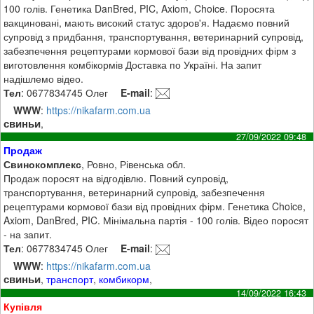
100 голів. Генетика DanBred, PIC, Axiom, Choice. Поросята
вакциновані, мають високий статус здоров'я. Надаємо повний
супровід з придбання, транспортування, ветеринарний супровід,
забезпечення рецептурами кормової бази від провідних фірм з
виготовлення комбікормів Доставка по Україні. На запит
надішлемо відео.
Тел
: 0677834745 Олег
E-mail
:
WWW
:
https://nikafarm.com.ua
свиньи
,
27/09/2022 09:48
Продаж
Свинокомплекс
, Ровно, Рівенська обл.
Продаж поросят на відгодівлю. Повний супровід,
транспортування, ветеринарний супровід, забезпечення
рецептурами кормової бази від провідних фірм. Генетика Choice,
Axiom, DanBred, PIC. Мінімальна партія - 100 голів. Відео поросят
- на запит.
Тел
: 0677834745 Олег
E-mail
:
WWW
:
https://nikafarm.com.ua
свиньи
,
транспорт
,
комбикорм
,
14/09/2022 16:43
Купівля