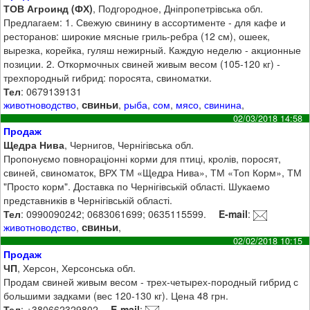
ТОВ Агроинд (ФХ)
, Подгородное, Дніпропетрівська обл.
Предлагаем: 1. Свежую свинину в ассортименте - для кафе и
ресторанов: широкие мясные гриль-ребра (12 см), ошеек,
вырезка, корейка, гуляш нежирный. Каждую неделю - акционные
позиции. 2. Откормочных свиней живым весом (105-120 кг) -
трехпородный гибрид: поросята, свиноматки.
Тел
: 0679139131​​​​
свиньи
животноводство
,
,
рыба
,
сом
,
мясо
,
свинина
,
02/03/2018 14:58
Продаж
Щедра Нива
, Чернигов, Чернігівська обл.
Пропонуємо повнораціонні корми для птиці, кролів, поросят,
свиней, свиноматок, ВРХ ТМ «Щедра Нива», ТМ «Топ Корм», ТМ
"Просто корм". Доставка по Чернігівській області. Шукаемо
представників в Чернігівській області.
Тел
: 0990090242; 0683061699; 0635115599.
E-mail
:
свиньи
животноводство
,
,
02/02/2018 10:15
Продаж
ЧП
, Херсон, Херсонська обл.
Продам свиней живым весом - трех-четырех-породный гибрид с
большими задками (вес 120-130 кг). Цена 48 грн.
Тел
: +380662329802
E-mail
: