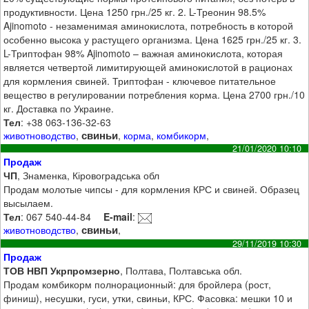
продуктивности. Цена 1250 грн./25 кг. 2. L-Треонин 98.5%
Ajinomoto - незаменимая аминокислота, потребность в которой
особенно высока у растущего организма. Цена 1625 грн./25 кг. 3.
L-Триптофан 98% Ajinomoto – важная аминокислота, которая
является четвертой лимитирующей аминокислотой в рационах
для кормления свиней. Триптофан - ключевое питательное
вещество в регулировании потребления корма. Цена 2700 грн./10
кг. Доставка по Украине.
Тел
: +38 063-136-32-63
свиньи
животноводство
,
,
корма
,
комбикорм
,
21/01/2020 10:10
Продаж
ЧП
, Знаменка, Кіровоградська обл
Продам молотые чипсы - для кормления КРС и свиней. Образец
высылаем.
Тел
: 067 540-44-84
E-mail
:
свиньи
животноводство
,
,
29/11/2019 10:30
Продаж
ТОВ НВП Укрпромзерно
, Полтава, Полтавська обл.
Продам комбикорм полнорационный: для бройлера (рост,
финиш), несушки, гуси, утки, свиньи, КРС. Фасовка: мешки 10 и