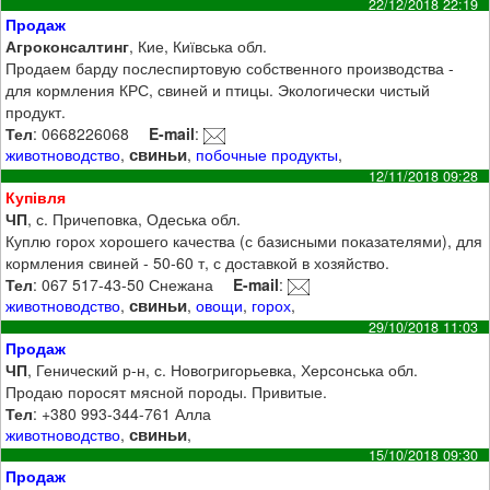
22/12/2018 22:19
Продаж
Агроконсалтинг
, Кие, Київська обл.
Продаем барду послеспиртовую собственного производства -
для кормления КРС, свиней и птицы. Экологически чистый
продукт.
Тел
: 0668226068
E-mail
:
свиньи
животноводство
,
,
побочные продукты
,
12/11/2018 09:28
Купівля
ЧП
, с. Причеповка, Одеська обл.
Куплю горох хорошего качества (с базисными показателями), для
кормления свиней - 50-60 т, с доставкой в хозяйство.
Тел
: 067 517-43-50 Снежана
E-mail
:
свиньи
животноводство
,
,
овощи
,
горох
,
29/10/2018 11:03
Продаж
ЧП
, Генический р-н, с. Новогригорьевка, Херсонська обл.
Продаю поросят мясной породы. Привитые.
Тел
: +380 993-344-761 Алла
свиньи
животноводство
,
,
15/10/2018 09:30
Продаж