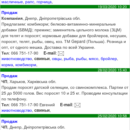
масличные
,
рапс
,
горчица
,
19/03/2020 10:20
Продаж
Компаніия
, Днепр, Дніпропетрівська обл.
Предлагаем: комбикорм; белково-витаминно-минеральные
добавки (БВМД); премикс; заменитель цельного молока (ЗЦМ)
для телят и поросят; кормовые добавки для бройлеров, несушек,
поросят, телят, рыбы, овец, коз. ТМ Gepard (Польша). Розница и
опт, от одного мешка. Доставка по всей Украине.
Тел
: 066 751-17-90
E-mail
:
свиньи
животноводство
,
,
овцы
,
рыба
,
рыбы
,
мясо
,
бройлер
,
корма
,
комбикорм
,
28/02/2020 15:40
Продаж
ЧП
, Харьков, Харківська обл.
Продам поросят датской селекции, со свинокомплекса. Партии от
25 до 5000 голов. Вес поросят 10 и 25 кг. Проводим консультации
по телефону.
Тел
: 066 751-17-90 Евгений
E-mail
:
свиньи
животноводство
,
,
25/02/2020 10:58
Продаж
ЧП
, Днепр, Дніпропетрівська обл.