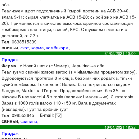
обл.
Реализуем шрот подсолнечный (сырой протеин на АСВ 39-40;
влага 9-11; сырая клетчатка на АСВ 15-20; сырой жир на АСВ 15-
20). Применяются в качестве высококалорийной составляющей
комбикормов для птицы, свиней, КРС. Отпускаем с места и с
доставкой, от 22 т.
Тел
: 0638515339
свиньи
,
скот
,
корма
,
комбикорм
,
31/05/2021 10:00
Продаж
Ферма
, с Новий шлях (с Чемер), Чернігівська обл.
Реалізуємо свиней живою вагою (з мінімальним процентом жиру).
Відгодовуються протягом 8 місяців, без хімічних додатків, тільки
сухий комбікорм. Технологія: Велика біла покривається кнуром
Ландрас, Maxter та П'єтрен. Продаж здійснюється без 3% на
відходи В наявності 4,5 т голів (великих і маленьких). 2 категорія.
Зараз є 1000 голів вагою 110 -150 кг. Вага в документах
(накладній). Гурт та дрібний гурт
Тел
: 098553645
E-mail
:
свиньи
,
свинина
,
16/04/2021 18:22
Продаж