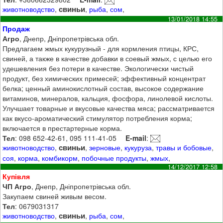
свиньи
животноводство
,
,
рыба
,
сом
,
13/01/2018 14:55
Продаж
Агро
, Днепр, Дніпропетрівська обл.
Предлагаем жмых кукурузный - для кормления птицы, КРС,
свиней, а также в качестве добавки в соевый жмых, с целью его
удешевления без потери в качестве. Экологически чистый
продукт, без химических примесей; эффективный концентрат
белка; ценный аминокислотный состав, высокое содержание
витаминов, минералов, кальция, фосфора, линолевой кислоты.
Улучшает товарные и вкусовые качества мяса; рассматривается
как вкусо-ароматический стимулятор потребления корма;
включается в престартерные корма.
Тел
: 098 652-42-61, 095 111-41-05
E-mail
:
свиньи
животноводство
,
,
зерновые
,
кукуруза
,
травы и бобовые
,
соя
,
корма
,
комбикорм
,
побочные продукты
,
жмых
,
14/12/2017 12:58
Купівля
ЧП Агро
, Днепр, Дніпропетрівська обл.
Закупаем свиней живым весом.
Тел
: 0679031317
свиньи
животноводство
,
,
рыба
,
сом
,