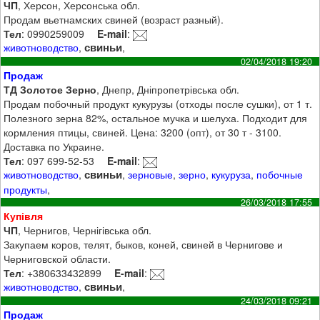
ЧП
, Херсон, Херсонська обл.
Продам вьетнамских свиней (возраст разный).
Тел
: 0990259009
E-mail
:
свиньи
животноводство
,
,
02/04/2018 19:20
Продаж
ТД Золотое Зерно
, Днепр, Дніпропетрівська обл.
Продам побочный продукт кукурузы (отходы после сушки), от 1 т.
Полезного зерна 82%, остальное мучка и шелуха. Подходит для
кормления птицы, свиней. Цена: 3200 (опт), от 30 т - 3100.
Доставка по Украине.
Тел
: 097 699-52-53
E-mail
:
свиньи
животноводство
,
,
зерновые
,
зерно
,
кукуруза
,
побочные
продукты
,
26/03/2018 17:55
Купівля
ЧП
, Чернигов, Чернігівська обл.
Закупаем коров, телят, быков, коней, свиней в Чернигове и
Черниговской области.
Тел
: +380633432899
E-mail
:
свиньи
животноводство
,
,
24/03/2018 09:21
Продаж