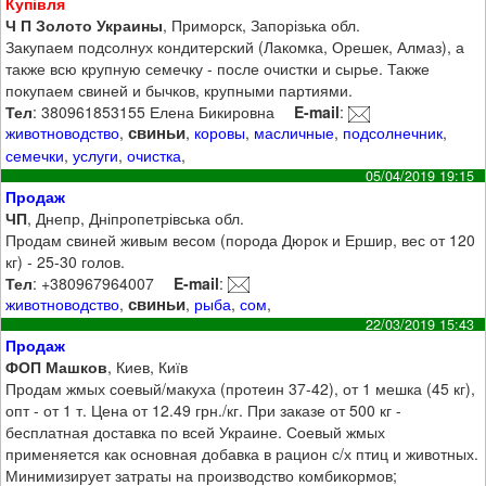
Купівля
Ч П Золото Украины
, Приморск, Запорізька обл.
Закупаем подсолнух кондитерский (Лакомка, Орешек, Алмаз), а
также всю крупную семечку - после очистки и сырье. Также
покупаем свиней и бычков, крупными партиями.
Тел
: 380961853155 Елена Бикировна
E-mail
:
свиньи
животноводство
,
,
коровы
,
масличные
,
подсолнечник
,
семечки
,
услуги
,
очистка
,
05/04/2019 19:15
Продаж
ЧП
, Днепр, Дніпропетрівська обл.
Продам свиней живым весом (порода Дюрок и Ершир, вес от 120
кг) - 25-30 голов.
Тел
: +380967964007
E-mail
:
свиньи
животноводство
,
,
рыба
,
сом
,
22/03/2019 15:43
Продаж
ФОП Машков
, Киев, Київ
Продам жмых соевый/макуха (протеин 37-42), от 1 мешка (45 кг),
опт - от 1 т. Цена от 12.49 грн./кг. При заказе от 500 кг -
бесплатная доставка по всей Украине. Соевый жмых
применяется как основная добавка в рацион с/х птиц и животных.
Минимизирует затраты на производство комбикормов;