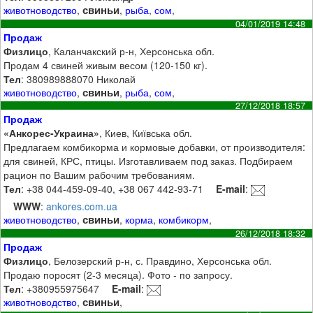
свиньи
животноводство
,
,
рыба
,
сом
,
04/01/2019 14:48
Продаж
Физлицо
, Каланчакский р-н, Херсонська обл.
Продам 4 свиней живым весом (120-150 кг).
Тел
: 380989888070 Николай
свиньи
животноводство
,
,
рыба
,
сом
,
27/12/2018 18:57
Продаж
«Анкорес-Украина»
, Киев, Київська обл.
Предлагаем комбикорма и кормовые добавки, от производителя:
для свиней, КРС, птицы. Изготавливаем под заказ. Подбираем
рацион по Вашим рабочим требованиям.
Тел
: +38 044-459-09-40, +38 067 442-93-71
E-mail
:
WWW
:
ankores.com.ua
свиньи
животноводство
,
,
корма
,
комбикорм
,
26/12/2018 18:32
Продаж
Физлицо
, Белозерский р-н, с. Правдино, Херсонська обл.
Продаю поросят (2-3 месяца). Фото - по запросу.
Тел
: +380955975647
E-mail
:
свиньи
животноводство
,
,