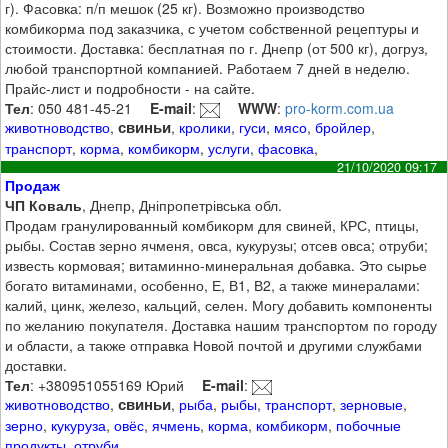
г). Фасовка: п/п мешок (25 кг). Возможно производство
комбикорма под заказчика, с учетом собственной рецептуры и
стоимости. Доставка: бесплатная по г. Днепр (от 500 кг), догруз,
любой транспортной компанией. Работаем 7 дней в неделю.
Прайс-лист и подробности - на сайте.
Тел
: 050 481-45-21
E-mail
:
WWW
:
pro-korm.com.ua
свиньи
животноводство
,
,
кролики
,
гуси
,
мясо
,
бройлер
,
транспорт
,
корма
,
комбикорм
,
услуги
,
фасовка
,
21/10/2020 09:17
Продаж
ЧП Коваль
, Днепр, Дніпропетрівська обл.
Продам гранулированный комбикорм для свиней, КРС, птицы,
рыбы. Состав зерно ячменя, овса, кукурузы; отсев овса; отруби;
известь кормовая; витаминно-минеральная добавка. Это сырье
богато витаминами, особенно, Е, В1, В2, а также минералами:
калий, цинк, железо, кальций, селен. Могу добавить компоненты
по желанию покупателя. Доставка нашим транспортом по городу
и области, а также отправка Новой почтой и другими службами
доставки.
Тел
: +380951055169 Юрий
E-mail
:
свиньи
животноводство
,
,
рыба
,
рыбы
,
транспорт
,
зерновые
,
зерно
,
кукуруза
,
овёс
,
ячмень
,
корма
,
комбикорм
,
побочные
продукты
,
отруби
,