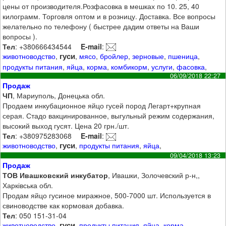
цены от производителя.Розфасовка в мешках по 10. 25, 40
килограмм. Торговля оптом и в розницу. Доставка. Все вопросы
желательно по телефону ( быстрее дадим ответы на Ваши
вопросы ).
Тел
: +380666434544
E-mail
:
гуси
животноводство
,
,
мясо
,
бройлер
,
зерновые
,
пшеница
,
продукты питания
,
яйца
,
корма
,
комбикорм
,
услуги
,
фасовка
,
06/09/2018 22:27
Продаж
ЧП
, Мариуполь, Донецька обл.
Продаем инкубационное яйцо гусей пород Легарт+крупная
серая. Стадо вакцинированное, выгульный режим содержания,
высокий выход гусят. Цена 20 грн./шт.
Тел
: +380975283068
E-mail
:
гуси
животноводство
,
,
продукты питания
,
яйца
,
09/04/2018 13:23
Продаж
ТОВ Ивашковский инкубатор
, Ивашки, Золочевский р-н,,
Харківська обл.
Продам яйцо гусиное миражное, 500-7000 шт. Используется в
свиноводстве как кормовая добавка.
Тел
: 050 151-31-04
гуси
животноводство
,
,
продукты питания
,
яйца
,
корма
,