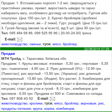
Продам: 1. В’єтнамських поросят 1-2 міс. (вирощуються у
пристойних умовах, привит, виростають швидко та гарно
набирають вагу, особливого догляду не потребують. Гуртом або
поштучно. Ціна 150 грн./шт. 2. Курчат-бройлерів (зроблені
необхідні щеплення, вік – 2 тижні). Гурт, роздріб. Ціна 15 грн./шт.
3. Гусей Легард (великі та м’ясисті), від 5 шт. Ціна 30 грн./шт.
Тел
: 095 484 68 86, 099 525 95 96 ( 20.00-24.00) Ірина
E-mail
:
гуси
животноводство
,
свиньи
,
,
мясо
,
бройлер
,
22/08/2016 07:29
Продаж
МТН Трейд
, с. Тарасовка, Київська обл.
Продаем: 1. Крупы весовые: ячневая - 5,30 грн.; перловая - 5,35
грн.; пшеничная - 4,90 грн. 2. Ррис длинный (5%) - 12.90 грн.
(Пакистан); рис круглый - 13,50 грн. (Украина); рис длинный
пропаренный - 13,80 грн. (Индия). Б/н расчет. 3. Комбикорма для
птиц: старт и финиш для бройлеров; старт и финиш для кур-
несушек; старт для уток и гусей - 8,10 грн.; комбикорм для
кроликов - 6,50 грн. Продажа от 500 кг. Самовывоз со склада.
Тел
: 097 908-43-52
E-mail
:
гуси
животноводство
,
кролики
,
,
мясо
,
бройлер
,
зерновые
,
рис
,
продукты питания
,
крупа
,
корма
,
комбикорм
,