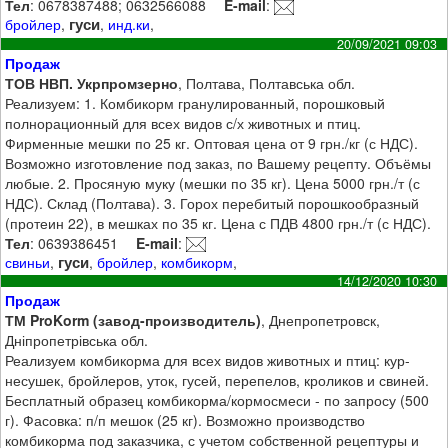
Тел
: 0678387488; 0632566088
E-mail
:
гуси
бройлер
,
,
инд.ки
,
20/09/2021 09:03
Продаж
ТОВ НВП. Укрпромзерно
, Полтава, Полтавська обл.
Реализуем: 1. Комбикорм гранулированный, порошковый
полнорационный для всех видов с/х животных и птиц.
Фирменные мешки по 25 кг. Оптовая цена от 9 грн./кг (с НДС).
Возможно изготовление под заказ, по Вашему рецепту. Объёмы
любые. 2. Просяную муку (мешки по 35 кг). Цена 5000 грн./т (с
НДС). Склад (Полтава). 3. Горох перебитый порошкообразный
(протеин 22), в мешках по 35 кг. Цена с ПДВ 4800 грн./т (с НДС).
Тел
: 0639386451
E-mail
:
гуси
свиньи
,
,
бройлер
,
комбикорм
,
14/12/2020 10:30
Продаж
ТМ ProKorm (завод-производитель)
, Днепропетровск,
Дніпропетрівська обл.
Реализуем комбикорма для всех видов животных и птиц: кур-
несушек, бройлеров, уток, гусей, перепелов, кроликов и свиней.
Бесплатный образец комбикорма/кормосмеси - по запросу (500
г). Фасовка: п/п мешок (25 кг). Возможно производство
комбикорма под заказчика, с учетом собственной рецептуры и