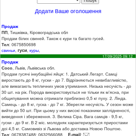
Додати Ваше оголошення
Продаж
ПП
, Тишківка, Кіровоградська обл
Продам білих свиней. Також є кури та багато гусей.
Тел
: 0675850698
гуси
свиньи
,
,
куры
,
17/09/2025 09:12
Продаж
Сосо
, Львів, Львівська обл.
Продам гусячі інкубаційні яйця: 1. Датський Легарт. Самці
виростають до 8 кг, гуски - до 7. Відрізняються невибагливістю,
але вимагають тепличних умов утримання. Низька несучість - до
30 шт. на рік. Порода використовується не тільки як м'ясна, при
общипування можна отримати приблизно 0,5 кг пуху. 2. Лінда.
Самець - до 8 кг, гуска - до 7 кг. Зберегли несучість. У сезон може
вийти до 50 шт. При цьому у них високі показники заплідненості,
виведення і збереження. 3. Велика Сіра. Вага самців - 9,5 кг,
гуски - до 9 кг. В 2 міс. молодняк характеризується приростами
доі 4,5 кг. Самовивіз зі Львова або доставка Новою Поштою.
Тел
: 0678387488; 0632566088
E-mail
: