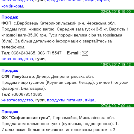
комбикорм
,
22/03/2018 19:00
Продаж
ФОП
, с.Вербовець Катеринопільський р-н, Черкаська обл.
Продам гуси, живою вагою. Середня вага гуски 3-5 кг. Вартість 1
кг живої ваги-35,00 грн. Гуси породи велика сіра та горківська
(біла). За більш детальною інформацією звертайтесь за
телефоном.
Тел
: 0684240465, 0661715547
E-mail
:
гуси
животноводство
,
,
10/07/2017 18:42
Продаж
СФГ Инкубатор
, Днепр, Дніпропетрівська обл.
Продам яйцо гусиное (Крупная серая, Легард), утиное (Голубой
фаворит, Благоварка).
Тел
: +380679513865
гуси
животноводство
,
,
продукты питания
,
яйца
,
27/04/2017 09:44
Продаж
ФХ "Софиевские гуси"
, Первомайск, Миколаївська обл.
Предлагаем племенных гусят (суточных, подрощенных): 1.
Итальянские белые отличаются интенсивным ростом, к 2-