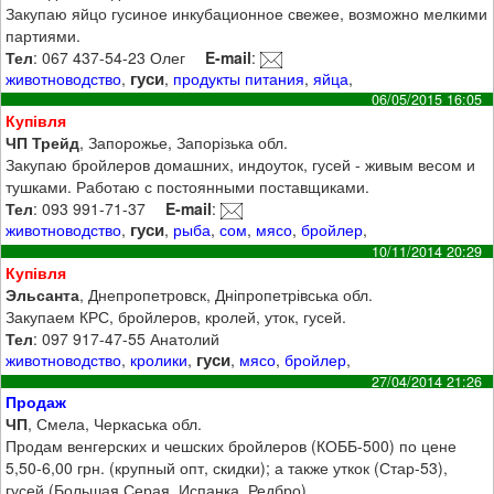
Закупаю яйцо гусиное инкубационное свежее, возможно мелкими
партиями.
Тел
: 067 437-54-23 Олег
E-mail
:
гуси
животноводство
,
,
продукты питания
,
яйца
,
06/05/2015 16:05
Купівля
ЧП Трейд
, Запорожье, Запорізька обл.
Закупаю бройлеров домашних, индоуток, гусей - живым весом и
тушками. Работаю с постоянными поставщиками.
Тел
: 093 991-71-37
E-mail
:
гуси
животноводство
,
,
рыба
,
сом
,
мясо
,
бройлер
,
10/11/2014 20:29
Купівля
Эльсанта
, Днепропетровск, Дніпропетрівська обл.
Закупаем КРС, бройлеров, кролей, уток, гусей.
Тел
: 097 917-47-55 Анатолий
гуси
животноводство
,
кролики
,
,
мясо
,
бройлер
,
27/04/2014 21:26
Продаж
ЧП
, Смела, Черкаська обл.
Продам венгерских и чешских бройлеров (КОББ-500) по цене
5,50-6,00 грн. (крупный опт, скидки); а также уткок (Стар-53),
гусей (Большая Серая, Испанка, Редбро).