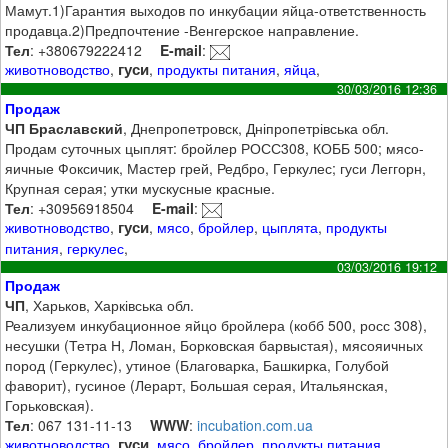
Мамут.1)Гарантия выходов по инкубации яйца-ответственность
продавца.2)Предпочтение -Венгерское направление.
Тел
: +380679222412
E-mail
:
гуси
животноводство
,
,
продукты питания
,
яйца
,
30/03/2016 12:36
Продаж
ЧП Браславский
, Днепропетровск, Дніпропетрівська обл.
Продам суточных цыплят: бройлер РОСС308, КОББ 500; мясо-
яичные Фоксичик, Мастер грей, Редбро, Геркулес; гуси Леггорн,
Крупная серая; утки мускусные красные.
Тел
: +30956918504
E-mail
:
гуси
животноводство
,
,
мясо
,
бройлер
,
цыплята
,
продукты
питания
,
геркулес
,
03/03/2016 19:12
Продаж
ЧП
, Харьков, Харківська обл.
Реализуем инкубационное яйцо бройлера (кобб 500, росс 308),
несушки (Тетра Н, Ломан, Борковская барвыстая), мясояичных
пород (Геркулес), утиное (Благоварка, Башкирка, Голубой
фаворит), гусиное (Лерарт, Большая серая, Итальянская,
Горьковская).
Тел
: 067 131-11-13
WWW
:
incubation.com.ua
гуси
животноводство
,
,
мясо
,
бройлер
,
продукты питания
,