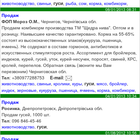
гуси
животноводство
,
свиньи
,
,
рыба
,
сом
,
корма
,
комбикорм
,
08/01/2013 08:31
Продаж
ФОП Мороз О.М.
, Чернигов, Чернігівська обл.
Продаем комбикорм производства ТМ "Щедра нива". Оптом и в
розницу. Наивысшее качество гарантировано. Корма на 55-65%
состоят из высококачественных злаков(кукуруза, пшеница,
ячмень). Не содержат в составе гормонов, антибиотиков и
искусственных стимуляторов роста. Ассортимент для бройлеров,
индюков, курей, гусей, уток, курей-несучек, поросят, свиней, КРС,
кролей, перепелов. Обратная связь (звоните мы Вам
перезвоним) Черниговская обл.
Тел
: +380977288753
E-mail
:
гуси
животноводство
,
свиньи
,
кролики
,
куры
,
,
мясо
,
бройлер
,
индюк
,
зерновые
,
кукуруза
,
пшеница
,
ячмень
,
корма
,
комбикорм
,
04/01/2013 10:34
Продаж
Росинка
, Днепропетровск, Дніпропетрівська обл.
Продам гусей, 1000 шт.
Тел
: 096 846-45-46
гуси
животноводство
,
,
01/08/2012 10:56
Продаж