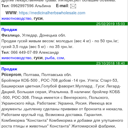
Тел
: 0962997596 Альбина
E-mail
:
WWW
:
https://medicinalherbswholesale.com
гуси
животноводство
,
,
25/02/2019 15:03
Продаж
Физлицо
, Угледар, Донецька обл.
Продам гусей живым весом: молодых (вес 4 кг) - по 50 грн./кг;
гусей 3,5 года (вес 5 кг) - по 35 грн./кг.
Тел
: 066 449-07-89 Александр
гуси
животноводство
,
,
рыба
,
сом
,
23/10/2018 18:40
Продаж
Pticeprom
, Полтава, Полтавська обл.
Бройлери КОБ-500 , РОС-708 добові -14 грн. Утята: Старт-53,
Башкирская цветная,Голубой фаворит.Муллард . Гуси: Легард-
Дацкий, Большая серая, Итальянка. В наличии: бройлер КОББ
-500, РОС-308. Птица имеется с Венгерского, Польского,
Украинского яйца. Работаем: Украина, Росия. Имеюца все
документы ,цыпленку сделаны прививки от бронхита и нюкасла.
Работаем круглый год. Возможна доставка. Гарантия.
Комбикорма "Константа" Комбикорма и добавки для улутшеного
роста птицы и животных" Константа" Житомирской фабрики,