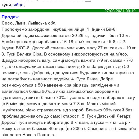
гуси
,
яйца
,
27/09/2021 09:10
Продаж
Сосо
, Львів, Львівська обл.
Пропонуємо закордонні інкубаційні яйця: 1. Індики Біг-6.
Дорослий індикі має живою вагою 20-26 кг, індички - біля 10 кг.
Бройлерні самці виробляють 16-18 кг м’яса, самки - 5-8 кг. 2.
Індики БЮТ-8. Дрослий самець має живу масу 27 кг, самка - 10 кг.
3. Гуси Велика Сіра. В основному використовуються на м’ясо.
Щвидко набирають вагу, самці можуть важити 7-9 кг, самки - 7-8
кг, але фіксувалися також показники до 9 кг За рік дають до 50
великих, яєць. Добре відгодовуватися будь-яким типом кормів та
не потребують наявності водойм. 4. Гуси Лінда. Добре
розмножуються з 50 наведених за рік яєць, заплідненими
виявляються більш 90%, з яких залишаються здоровими і
здатними до життя більше 70%. Гусенята швидко набирають вагу
,в 6 місяців, можуть досягати маси 7-8 кг. Мають міцний
імунітетом, рідко страждають від хвороб. Близько 99% гусей без
проблем доживають до самої старості. 5. Гуси Датський Легарт.
Дорослі гуси можуть набирати до 8 кг ваги, а гуски – 7 кг. За рік
можуть знести близько 40 яєць (по 200 г). Самовивіз з і Львіва або
відправка Новою Поштою.