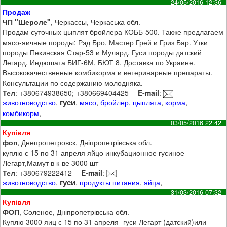
24/05/2016 12:36
Продаж
ЧП "Шероле"
, Черкассы, Черкаська обл.
Продам суточных цыплят бройлера КОББ-500. Также предлагаем
мясо-яичные породы: Рэд Бро, Мастер Грей и Гриз Бар. Утки
породы Пекинская Стар-53 и Мулард. Гуси породы датский
Легард. Индюшата БИГ-6М, БЮТ 8. Доставка по Украине.
Высококачественные комбикорма и ветеринарные препараты.
Консультации по содержанию молодняка.
Тел
: +380674938650; +380669404425
E-mail
:
гуси
животноводство
,
,
мясо
,
бройлер
,
цыплята
,
корма
,
комбикорм
,
03/05/2016 22:42
Купівля
фоп
, Днепропетровск, Дніпропетрівська обл.
куплю с 15 по 31 апреля яйцо инкубационное гусиное
Легарт,Мамут в к-ве 3000 шт
Тел
: +380679222412
E-mail
:
гуси
животноводство
,
,
продукты питания
,
яйца
,
31/03/2016 07:32
Купівля
ФОП
, Соленое, Дніпропетрівська обл.
Куплю 3000 яиц с 15 по 31 апреля -гуси Легарт (датский)или