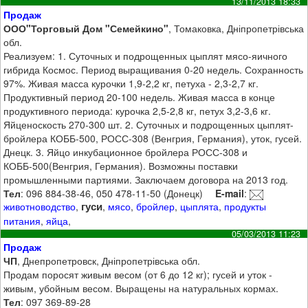
13/11/2013 18:33
Продаж
ООО"Торговый Дом "Семейкино"
, Томаковка, Дніпропетрівська
обл.
Реализуем: 1. Суточных и подрощенных цыплят мясо-яичного
гибрида Космос. Период выращивания 0-20 недель. Сохранность
97%. Живая масса курочки 1,9-2,2 кг, петуха - 2,3-2,7 кг.
Продуктивный период 20-100 недель. Живая масса в конце
продуктивного периода: курочка 2,5-2,8 кг, петух 3,2-3,6 кг.
Яйценоскость 270-300 шт. 2. Суточных и подрощенных цыплят-
бройлера КОББ-500, РОСС-308 (Венгрия, Германия), уток, гусей.
Днецк. 3. Яйцо инкубационное бройлера РОСС-308 и
КОББ-500(Венгрия, Германия). Возможны поставки
промышленными партиями. Заключаем договора на 2013 год.
Тел
: 096 884-38-46, 050 478-11-50 (Донецк)
E-mail
:
гуси
животноводство
,
,
мясо
,
бройлер
,
цыплята
,
продукты
питания
,
яйца
,
05/03/2013 11:23
Продаж
ЧП
, Днепропетровск, Дніпропетрівська обл.
Продам поросят живым весом (от 6 до 12 кг); гусей и уток -
живым, убойным весом. Выращены на натуральных кормах.
Тел
: 097 369-89-28