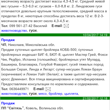
месячному возрасту достигает массы 4,3-4,5 кг. Средний живой
вес гусыни – 5,3-6,0 кг; гусаков – 6,0-8,8 кг. 2. Линдовские гуси
отличаются довольно крупным телосложением, средний масса в
пределах 8 кг, некоторые способны достигать веса 12 кг. В 2-3-
месячном возрасте весят около 4,3-4,5 кг.
Тел
: 099 561-27-42 Василий
E-mail
:
гуси
животноводство
,
,
10/04/2017 14:19
Продаж
ЧП
, Николаев, Миколаївська обл.
Продам суточных цыплят бройлера КОББ-500; cуточных
бройлерных индюшат БИГ-6, БЮТ-8; цыплят Мастер Грей, Фокси
Чик, Редбро, Испанка (голошейка); бройлерных утят Мулард,
Башкирка, Благоварка, Голубой Фаворит; гусей тяжелых пород
Большая Серая, Линда и Легарт; супер-несушек Ломан Браун
(коричневая) и Ломан Уайт (белая); а также цыплят кур-несушек
кросс Доминант. Вся птица вакцинирована и сертифицирована.
Предоставляем консультации по кормлению и содержанию.
Тел
: 0636449971
E-mail
:
гуси
животноводство
,
,
мясо
,
бройлер
,
цыплята
,
21/02/2017 12:18
Продаж
ПП “Світязь”
, Ковель, Волиньска обл.