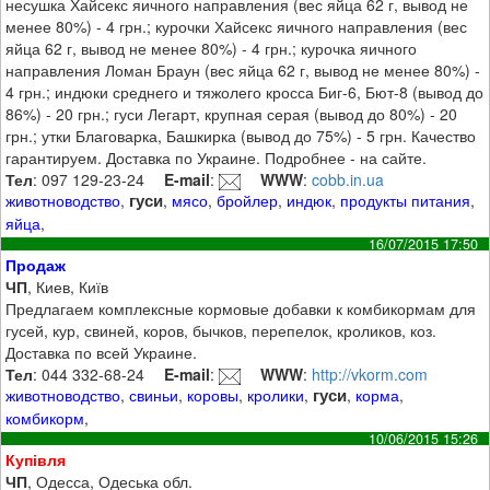
несушка Хайсекс яичного направления (вес яйца 62 г, вывод не
менее 80%) - 4 грн.; курочки Хайсекс яичного направления (вес
яйца 62 г, вывод не менее 80%) - 4 грн.; курочка яичного
направления Ломан Браун (вес яйца 62 г, вывод не менее 80%) -
4 грн.; индюки среднего и тяжолего кросса Биг-6, Бют-8 (вывод до
86%) - 20 грн.; гуси Легарт, крупная серая (вывод до 80%) - 20
грн.; утки Благоварка, Башкирка (вывод до 75%) - 5 грн. Качество
гарантируем. Доставка по Украине. Подробнее - на сайте.
Тел
: 097 129-23-24
E-mail
:
WWW
:
cobb.in.ua
гуси
животноводство
,
,
мясо
,
бройлер
,
индюк
,
продукты питания
,
яйца
,
16/07/2015 17:50
Продаж
ЧП
, Киев, Київ
Предлагаем комплексные кормовые добавки к комбикормам для
гусей, кур, свиней, коров, бычков, перепелок, кроликов, коз.
Доставка по всей Украине.
Тел
: 044 332-68-24
E-mail
:
WWW
:
http://vkorm.com
гуси
животноводство
,
свиньи
,
коровы
,
кролики
,
,
корма
,
комбикорм
,
10/06/2015 15:26
Купівля
ЧП
, Одесса, Одеська обл.