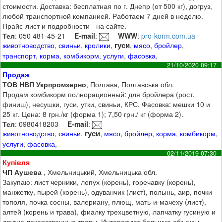
стоимости. Доставка: бесплатная по г. Днепр (от 500 кг), догруз,
любой транспортной компанией. Работаем 7 дней в неделю.
Прайс-лист и подробности - на сайте.
Тел
: 050 481-45-21
E-mail
:
WWW
:
pro-korm.com.ua
гуси
животноводство
,
свиньи
,
кролики
,
,
мясо
,
бройлер
,
транспорт
,
корма
,
комбикорм
,
услуги
,
фасовка
,
21/10/2020 09:17
Продаж
ТОВ НВП Укрпромзерно
, Полтава, Полтавська обл.
Продам комбикорм полнорационный: для бройлера (рост,
финиш), несушки, гуси, утки, свиньи, КРС. Фасовка: мешки 10 и
25 кг. Цена: 8 грн./кг (форма 1); 7,50 грн./ кг (форма 2).
Тел
: 0980418203
E-mail
:
гуси
животноводство
,
свиньи
,
,
мясо
,
бройлер
,
корма
,
комбикорм
,
услуги
,
фасовка
,
02/11/2019 07:30
Купівля
ЧП Аушева
, Хмельницький, Хмельницька обл.
Закупаю: лист черники, лопух (корень), горечавку (корень),
манжетку, пырей (корень), одуванчик (лист), полынь, аир, почки
тополя, почка сосны, валериану, плющ, мать-и-мачеху (лист),
алтей (корень и трава), фиалку трехцветную, лапчатку гусиную и
другие лекарственные травы. Интересуют большие объемы.