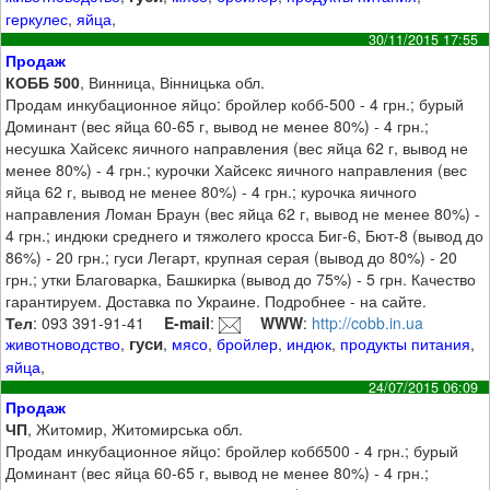
геркулес
,
яйца
,
30/11/2015 17:55
Продаж
КОББ 500
, Винница, Вінницька обл.
Продам инкубационное яйцо: бройлер кобб-500 - 4 грн.; бурый
Доминант (вес яйца 60-65 г, вывод не менее 80%) - 4 грн.;
несушка Хайсекс яичного направления (вес яйца 62 г, вывод не
менее 80%) - 4 грн.; курочки Хайсекс яичного направления (вес
яйца 62 г, вывод не менее 80%) - 4 грн.; курочка яичного
направления Ломан Браун (вес яйца 62 г, вывод не менее 80%) -
4 грн.; индюки среднего и тяжолего кросса Биг-6, Бют-8 (вывод до
86%) - 20 грн.; гуси Легарт, крупная серая (вывод до 80%) - 20
грн.; утки Благоварка, Башкирка (вывод до 75%) - 5 грн. Качество
гарантируем. Доставка по Украине. Подробнее - на сайте.
Тел
: 093 391-91-41
E-mail
:
WWW
:
http://cobb.in.ua
гуси
животноводство
,
,
мясо
,
бройлер
,
индюк
,
продукты питания
,
яйца
,
24/07/2015 06:09
Продаж
ЧП
, Житомир, Житомирська обл.
Продам инкубационное яйцо: бройлер кобб500 - 4 грн.; бурый
Доминант (вес яйца 60-65 г, вывод не менее 80%) - 4 грн.;