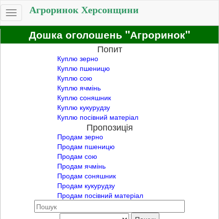
Агроринок Херсонщини
Toggle
navigation
Дошка оголошень "Агроринок"
Попит
Куплю зерно
Куплю пшеницю
Куплю сою
Куплю ячмінь
Куплю соняшник
Куплю кукурудзу
Куплю посівний матеріал
Пропозиція
Продам зерно
Продам пшеницю
Продам сою
Продам ячмінь
Продам соняшник
Продам кукурудзу
Продам посівний матеріал