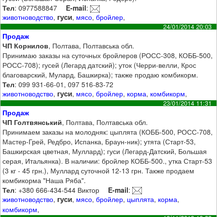
Тел
: 0977588847
E-mail
:
гуси
животноводство
,
,
мясо
,
бройлер
,
24/01/2014 20:03
Продаж
ЧП Корнилов
, Полтава, Полтавська обл.
Принимаю заказы на суточных бройлеров (РОСС-308, КОББ-500,
РОСС-708); гусей (Легард датский); уток (Черри-велли, Крос
благоварский, Мулард, Башкирка); также продаю комбикорм.
Тел
: 099 931-66-01, 097 516-83-72
гуси
животноводство
,
,
мясо
,
бройлер
,
корма
,
комбикорм
,
23/01/2014 11:31
Продаж
ЧП Голтвянський
, Полтава, Полтавська обл.
Принимаем заказы на молодняк: цыплята (КОББ-500, РОСС-708,
Мастер-Грей, Редбро, Испанка, Браун-ник); утята (Старт-53,
Башкирская цветная, Муллард); гуси (Легард-Датский, Большая
серая, Итальянка). В наличии: бройлер КОББ-500., утка Старт-53
(3 кг - 45 грн.), Муллард суточной 12-13 грн. Также продаем
комбикорма "Наша Ряба".
Тел
: +380 666-434-544 Виктор
E-mail
:
гуси
животноводство
,
,
мясо
,
бройлер
,
цыплята
,
корма
,
комбикорм
,