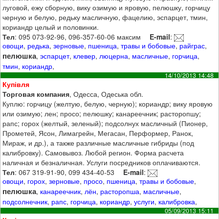
луговой, ежу сборную, вику озимую и яровую, пелюшку, горчицу
черную и белую, редьку масличную, фацелию, эспарцет, тмин,
кориандр целый и половинки.
Тел
: 095 073-92-96, 096-357-60-06 максим
E-mail
:
овощи
,
редька
,
зерновые
,
пшеница
,
травы и бобовые
,
райграс
,
пелюшка
,
эспарцет
,
клевер
,
люцерна
,
масличные
,
горчица
,
тмин
,
кориандр
,
14/10/2013 14:48
Купівля
Торговая компания
, Одесса, Одеська обл.
Куплю: горчицу (желтую, белую, черную); кориандр; вику яровую
или озимую; лен; просо; пелюшку; канареечник; расторопшу;
рапс; горох (желтый, зеленый); подсолнух масличный (Пионер,
Прометей, Ясон, Лимагрейн, Мегасан, Перформер, Ранок,
Мираж, и др.), а также различные масличные гибриды (под
калибровку). Самовывоз. Любой регион. Форма расчета
наличная и безналичная. Услуги посредников оплачиваются.
Тел
: 067 319-91-90, 099 434-40-53
E-mail
:
овощи
,
горох
,
зерновые
,
просо
,
пшеница
,
травы и бобовые
,
пелюшка
,
канареечник
,
лён
,
расторопша
,
масличные
,
подсолнечник
,
рапс
,
горчица
,
кориандр
,
услуги
,
калибровка
,
05/09/2013 15:11