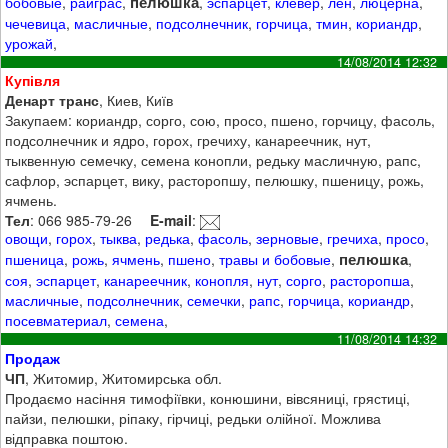
пелюшка
бобовые
,
райграс
,
,
эспарцет
,
клевер
,
лён
,
люцерна
,
чечевица
,
масличные
,
подсолнечник
,
горчица
,
тмин
,
кориандр
,
урожай
,
14/08/2014 12:32
Купівля
Денарт транс
, Киев, Київ
Закупаем: кориандр, сорго, сою, просо, пшено, горчицу, фасоль,
подсолнечник и ядро, горох, гречиху, канареечник, нут,
тыквенную семечку, семена конопли, редьку масличную, рапс,
сафлор, эспарцет, вику, расторопшу, пелюшку, пшеницу, рожь,
ячмень.
Тел
: 066 985-79-26
E-mail
:
овощи
,
горох
,
тыква
,
редька
,
фасоль
,
зерновые
,
гречиха
,
просо
,
пелюшка
пшеница
,
рожь
,
ячмень
,
пшено
,
травы и бобовые
,
,
соя
,
эспарцет
,
канареечник
,
конопля
,
нут
,
сорго
,
расторопша
,
масличные
,
подсолнечник
,
семечки
,
рапс
,
горчица
,
кориандр
,
посевматериал
,
семена
,
11/08/2014 14:32
Продаж
ЧП
, Житомир, Житомирська обл.
Продаємо насіння тимофіївки, конюшини, вівсяниці, грястиці,
пайзи, пелюшки, ріпаку, гірчиці, редьки олійної. Можлива
відправка поштою.