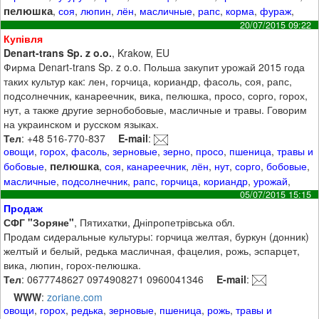
пелюшка
,
соя
,
люпин
,
лён
,
масличные
,
рапс
,
корма
,
фураж
,
20/07/2015 09:22
Купівля
Denart-trans Sp. z o.o.
, Krakow, EU
Фирма Denart-trans Sp. z o.o. Польша закупит урожай 2015 года
таких культур как: лен, горчица, кориандр, фасоль, соя, рапс,
подсолнечник, канареечник, вика, пелюшка, просо, сорго, горох,
нут, а также другие зернобобовые, масличные и травы. Говорим
на украинском и русском языках.
Тел
: +48 516-770-837
E-mail
:
овощи
,
горох
,
фасоль
,
зерновые
,
зерно
,
просо
,
пшеница
,
травы и
пелюшка
бобовые
,
,
соя
,
канареечник
,
лён
,
нут
,
сорго
,
бобовые
,
масличные
,
подсолнечник
,
рапс
,
горчица
,
кориандр
,
урожай
,
05/07/2015 15:15
Продаж
СФГ "Зоряне"
, Пятихатки, Дніпропетрівська обл.
Продам сидеральные культуры: горчица желтая, буркун (донник)
желтый и белый, редька масличная, фацелия, рожь, эспарцет,
вика, люпин, горох-пелюшка.
Тел
: 0677748627 0974908271 0960041346
E-mail
:
WWW
:
zoriane.com
овощи
,
горох
,
редька
,
зерновые
,
пшеница
,
рожь
,
травы и