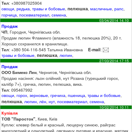
Тел
: +380987025904
пелюшка
овощи
,
редька
,
травы и бобовые
,
,
масличные
,
рапс
,
горчица
,
посевматериал
,
семена
,
03/04/2014 14:10
Продаж
ЧП
, Городня, Чернігівська обл.
Продам люпин Фламинго (влажность 18, пелюшка 20%), 20 т.
Хорошо сохранился в хранилище.
Тел
: +380 504-116-545 Татьяна Ивановна
E-mail
:
пелюшка
травы и бобовые
,
,
люпин
,
27/03/2014 17:15
Продаж
ООО Бимекс Лен
, Чернигов, Чернігівська обл.
Продаю насіння: льон олійний, нут Розана (турецький горох,
калібр 7+), гречка, люпин, пелюшка, вика.
Тел
: 095467992
овощи
,
горох
,
зерновые
,
гречиха
,
пшеница
,
травы и бобовые
,
пелюшка
,
люпин
,
лён
,
нут
,
посевматериал
,
семена
,
10/02/2014 10:11
Купівля
ТОВ "Паросток"
, Киев, Київ
Куплю: клевер белый и красный, люцерну синюю, райграс
многолетний и однолетний, овсяницу луговую и красную, мятлик