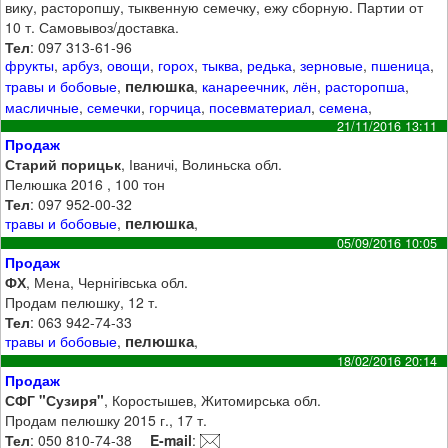
вику, расторопшу, тыквенную семечку, ежу сборную. Партии от
10 т. Самовывоз/доставка.
Тел
: 097 313-61-96
фрукты
,
арбуз
,
овощи
,
горох
,
тыква
,
редька
,
зерновые
,
пшеница
,
пелюшка
травы и бобовые
,
,
канареечник
,
лён
,
расторопша
,
масличные
,
семечки
,
горчица
,
посевматериал
,
семена
,
21/11/2016 13:11
Продаж
Старий порицьк
, Іваничі, Волиньска обл.
Пелюшка 2016 , 100 тон
Тел
: 097 952-00-32
пелюшка
травы и бобовые
,
,
05/09/2016 10:05
Продаж
ФХ
, Мена, Чернігівська обл.
Продам пелюшку, 12 т.
Тел
: 063 942-74-33
пелюшка
травы и бобовые
,
,
18/02/2016 20:14
Продаж
СФГ "Сузиря"
, Коростышев, Житомирська обл.
Продам пелюшку 2015 г., 17 т.
Тел
: 050 810-74-38
E-mail
: