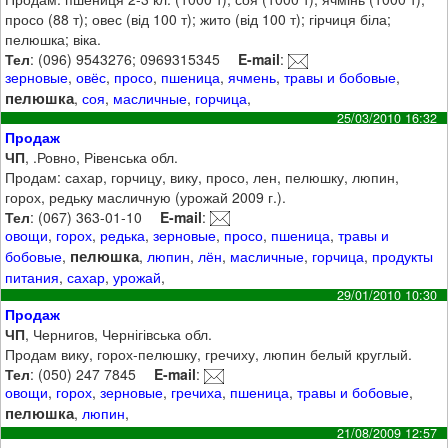
просо (88 т); овес (від 100 т); жито (від 100 т); гірчиця біла;
пелюшка; віка.
Тел
: (096) 9543276; 0969315345
E-mail
:
зерновые
,
овёс
,
просо
,
пшеница
,
ячмень
,
травы и бобовые
,
пелюшка
,
соя
,
масличные
,
горчица
,
25/03/2010 16:32
Продаж
ЧП
, .Ровно, Рівенська обл.
Продам: сахар, горчицу, вику, просо, лен, пелюшку, люпин,
горох, редьку масличную (урожай 2009 г.).
Тел
: (067) 363-01-10
E-mail
:
овощи
,
горох
,
редька
,
зерновые
,
просо
,
пшеница
,
травы и
пелюшка
бобовые
,
,
люпин
,
лён
,
масличные
,
горчица
,
продукты
питания
,
сахар
,
урожай
,
29/01/2010 10:30
Продаж
ЧП
, Чернигов, Чернігівська обл.
Продам вику, горох-пелюшку, гречиху, люпин белый круглый.
Тел
: (050) 247 7845
E-mail
:
овощи
,
горох
,
зерновые
,
гречиха
,
пшеница
,
травы и бобовые
,
пелюшка
,
люпин
,
21/08/2009 12:57