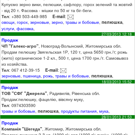
Купуємо зерно вики, пелюшки, сафлору, горох зелений та жовтий
- від 20 т. Фасовка - мішки по 50 кг та біг-беги.
Тел
: +380 503-449-985
E-mail
:
пелюшка
овощи
,
горох
,
зерновые
,
зерно
,
травы и бобовые
,
,
услуги
,
фасовка
,
27/03/2013 12:18
Продаж
ЧП "Галекс-агро"
, Новоград-Волынский, Житомирська обл.
Продам пелюшку Звягельская 1Р, 120 т, цена 5650 грн./т; рожь
(жито) органическое 1-2 кл., 500 т, цена 1700 грн./т. Самовывоз
из хозяйства.
Тел
: 067 412-39-15
E-mail
:
пелюшка
зерновые
,
пшеница
,
рожь
,
травы и бобовые
,
,
18/03/2013 15:52
Продаж
ТОВ "СФГ "Джерела"
, Радивилів, Рівенська обл.
Продам:пелюшку, фацелію, вівсяну муку,
Тел
: 0974303590
пелюшка
травы и бобовые
,
,
продукты питания
,
мука
,
28/01/2013 21:53
Продаж
Компанія "Шегеда"
, Житомир, Житомирська обл.
Продам: пшениця 2-3 кл. (1000 т); соя (1000 т); ячмінь (1000 т);