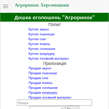
Агроринок Херсонщини
Toggle
navigation
Дошка оголошень "Агроринок"
Попит
Куплю зерно
Куплю пшеницю
Куплю сою
Куплю ячмінь
Куплю соняшник
Куплю кукурудзу
Куплю посівний матеріал
Пропозиція
Продам зерно
Продам пшеницю
Продам сою
Продам ячмінь
Продам соняшник
Продам кукурудзу
Продам посівний матеріал