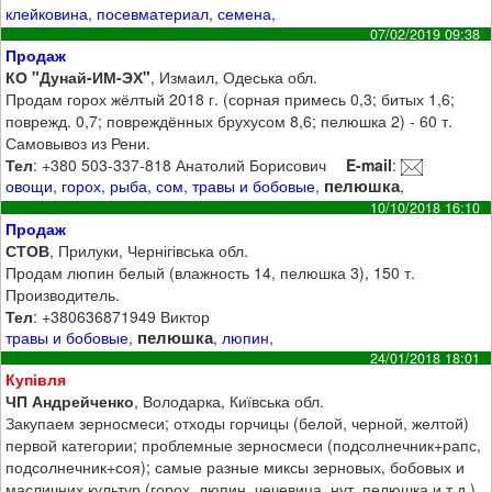
клейковина
,
посевматериал
,
семена
,
07/02/2019 09:38
Продаж
КО "Дунай-ИМ-ЭХ"
, Измаил, Одеська обл.
Продам горох жёлтый 2018 г. (сорная примесь 0,3; битых 1,6;
поврежд. 0,7; повреждённых брухусом 8,6; пелюшка 2) - 60 т.
Самовывоз из Рени.
Тел
: +380 503-337-818 Анатолий Борисович
E-mail
:
пелюшка
овощи
,
горох
,
рыба
,
сом
,
травы и бобовые
,
,
10/10/2018 16:10
Продаж
СТОВ
, Прилуки, Чернігівська обл.
Продам люпин белый (влажность 14, пелюшка 3), 150 т.
Производитель.
Тел
: +380636871949 Виктор
пелюшка
травы и бобовые
,
,
люпин
,
24/01/2018 18:01
Купівля
ЧП Андрейченко
, Володарка, Київська обл.
Закупаем зерносмеси; отходы горчицы (белой, черной, желтой)
первой категории; проблемные зерносмеси (подсолнечник+рапс,
подсолнечник+соя); самые разные миксы зерновых, бобовых и
масличних культур (горох, люпин, чечевица, нут, пелюшка и т.д.).