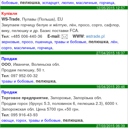
пелюшка
бобовые
,
,
эспарцет
,
люпин
,
масличные
,
горчица
,
12/05/2015 12:57
Купівля
WS-Trade
, Пулавы (Польша), EU
Закупаем горчицу белую и жёлтую, лён, просо, сорго, сафлор,
вику, пелюшку и др. Базис поставки FCA.
Тел
: +485 006-440-36
E-mail
:
WWW
:
wstrade.pl
пелюшка
зерновые
,
просо
,
пшеница
,
травы и бобовые
,
,
лён
,
сорго
,
масличные
,
горчица
,
27/04/2015 16:37
Продаж
ООО
, Иваничи, Волиньска обл.
Продам пелюшку, 50 т.
Тел
: 097 952-00-32
пелюшка
травы и бобовые
,
,
16/04/2015 20:46
Продаж
Торговое предприятие
, Запорожье, Запорізька обл.
Продам горох (брухус 5.3, половинок 6, пелюшка 2.3), 6000 т.
Запорожская обл. Цена 5700 грн.+50 грн.
Тел
: 095 916-43-93
пелюшка
овощи
,
горох
,
травы и бобовые
,
,
27/03/2015 06:39