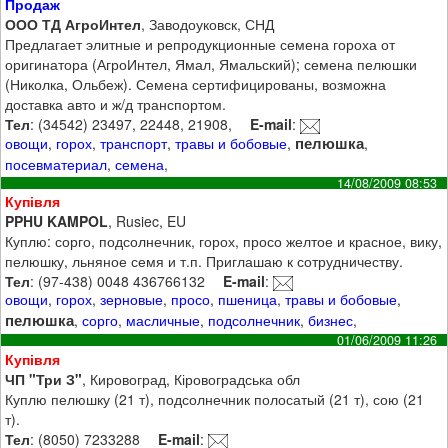
Продаж
ООО ТД АгроИнтел
, Заводоуковск, СНД
Предлагает элитные и репродукционные семена гороха от
оригинатора (АгроИнтел, Ямал, Ямальский); семена пелюшки
(Николка, Ольбеж). Семена сертифицированы, возможна
доставка авто и ж/д транспортом.
Тел
: (34542) 23497, 22448, 21908,
E-mail
:
пелюшка
овощи
,
горох
,
транспорт
,
травы и бобовые
,
,
посевматериал
,
семена
,
14/08/2009 08:53
Купівля
PPHU KAMPOL
, Rusiec, EU
Куплю: сорго, подсолнечник, горох, просо желтое и красное, вику,
пелюшку, льняное семя и т.п. Приглашаю к сотрудничеству.
Тел
: (97-438) 0048 436766132
E-mail
:
овощи
,
горох
,
зерновые
,
просо
,
пшеница
,
травы и бобовые
,
пелюшка
,
сорго
,
масличные
,
подсолнечник
,
бизнес
,
01/06/2009 11:26
Купівля
ЧП "Три З"
, Кировоград, Кіровоградська обл
Куплю пелюшку (21 т), подсолнечник полосатый (21 т), сою (21
т).
Тел
: (8050) 7233288
E-mail
: