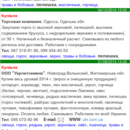
пелюшка
травы и бобовые
,
,
масличные
,
горчица
,
04/12/2014 15:00
Купівля
Торговая компания
, Одесса, Одеська обл.
Закупаем горох (с высокой зерновой, пелюшкой, высоким
содержанием брухуса, с недозрелыми зернами и половинками),
от 30 т. Наличный и безналичный расчет. Самовывоз из любого
региона или доставка. Работаем с посредниками.
Тел
: 067 319-91-90, 099 434-40-53
пелюшка
овощи
,
горох
,
зерновые
,
зерно
,
травы и бобовые
,
,
21/08/2014 14:43
Купівля
ООО "Укрлитсемена"
, Новоград-Волынский, Житомирська обл.
Купим весь урожай 2014 г. (ворох и очищенную продукцию):
эспарцет, кориандр, тмин, лен масличный, укроп, горчица
(белая, черная, желтая), подсолнечник Лакомка, овес
голозерный, чечевица, редька масличная, вика яровая, пелюшка
(горох полевой), райграс однолетний и многолетний, овсяница
луговая, тимофеевка луговая, фестололлиум, клевер красный,
люцерна. Оплата любая. Самовывоз. Работаем по всей Украине.
Тел
: 095 073-92-96
E-mail
:
WWW
:
uln.com.ua
овощи
,
горох
,
редька
,
укроп
,
зерновые
,
овёс
,
пшеница
,
травы и