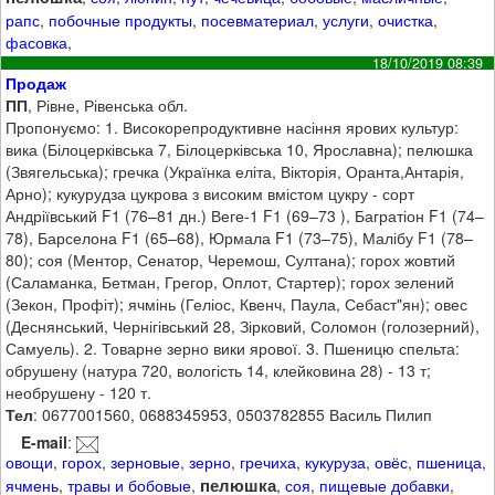
рапс
,
побочные продукты
,
посевматериал
,
услуги
,
очистка
,
фасовка
,
18/10/2019 08:39
Продаж
ПП
, Рівне, Рівенська обл.
Пропонуємо: 1. Високорепродуктивне насіння ярових культур:
вика (Білоцерківська 7, Білоцерківська 10, Ярославна); пелюшка
(Звягельська); гречка (Українка еліта, Вікторія, Оранта,Антарія,
Арно); кукурудза цукрова з високим вмістом цукру - сорт
Андріївський F1 (76–81 дн.) Веге-1 F1 (69–73 ), Багратіон F1 (74–
78), Барселона F1 (65–68), Юрмала F1 (73–75), Малібу F1 (78–
80); соя (Ментор, Сенатор, Черемош, Султана); горох жовтий
(Саламанка, Бетман, Грегор, Оплот, Стартер); горох зелений
(Зекон, Профіт); ячмінь (Геліос, Квенч, Паула, Себаст"ян); овес
(Деснянський, Чернігівський 28, Зірковий, Соломон (голозерний),
Самуель). 2. Товарне зерно вики ярової. 3. Пшеницю спельта:
обрушену (натура 720, вологість 14, клейковина 28) - 13 т;
необрушену - 120 т.
Тел
: 0677001560, 0688345953, 0503782855 Василь Пилип
E-mail
:
овощи
,
горох
,
зерновые
,
зерно
,
гречиха
,
кукуруза
,
овёс
,
пшеница
,
пелюшка
ячмень
,
травы и бобовые
,
,
соя
,
пищевые добавки
,