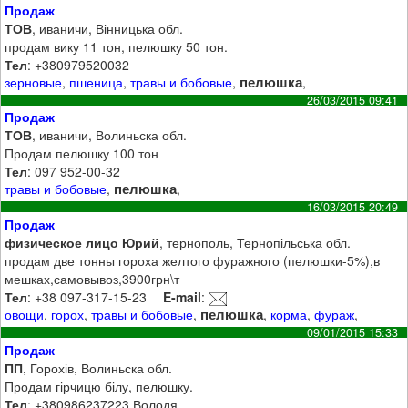
Продаж
ТОВ
, иваничи, Вінницька обл.
продам вику 11 тон, пелюшку 50 тон.
Тел
: +380979520032
пелюшка
зерновые
,
пшеница
,
травы и бобовые
,
,
26/03/2015 09:41
Продаж
ТОВ
, иваничи, Волиньска обл.
Продам пелюшку 100 тон
Тел
: 097 952-00-32
пелюшка
травы и бобовые
,
,
16/03/2015 20:49
Продаж
физическое лицо Юрий
, тернополь, Тернопільська обл.
продам две тонны гороха желтого фуражного (пелюшки-5%),в
мешках,самовывоз,3900грн\т
Тел
: +38 097-317-15-23
E-mail
:
пелюшка
овощи
,
горох
,
травы и бобовые
,
,
корма
,
фураж
,
09/01/2015 15:33
Продаж
ПП
, Горохів, Волиньска обл.
Продам гірчицю білу, пелюшку.
Тел
: +380986237223 Володя