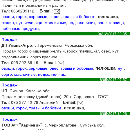
Наличный и безналичный расчет.
Тел
: 0660299112
E-mail
:
пелюшка
овощи
,
горох
,
зерновые
,
зерно
,
травы и бобовые
,
,
люпин
,
нут
,
чечевица
,
масличные
,
подсолнечник
,
рапс
,
горчица
,
побочные продукты
,
04/12/2017 22:35
Продаж
ДП Умань-Агро
, с.Гереженовка, Черкаська обл.
Продам горох очищеный желтый, горох "пелюшка", овес, нут,
подсолнечник, сорго красное.
Тел
: 095 292-39-19
E-mail
:
пелюшка
овощи
,
горох
,
зерновые
,
овёс
,
травы и бобовые
,
,
нут
,
сорго
,
масличные
,
подсолнечник
,
18/05/2017 07:57
Продаж
ЧП
, Сквира, Київська обл.
Продам пелюшку (дикий горох), 20 т. Сор, влага - ГОСТ.
Тел
: 095 377-42-78 Анатолий
E-mail
:
пелюшка
овощи
,
горох
,
травы и бобовые
,
,
16/05/2017 12:26
Продаж
ТОВ АФ "Харчевик"
, с. Черноплатове , Сумська обл.