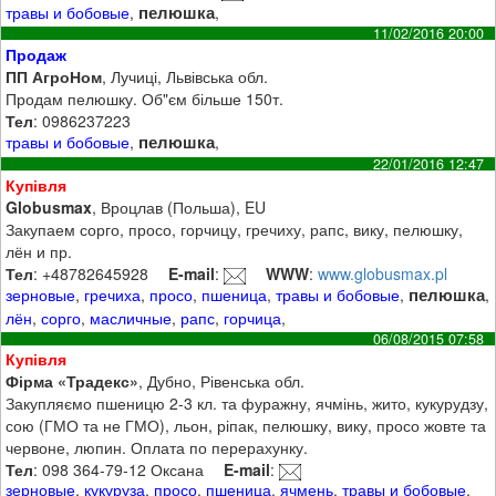
пелюшка
травы и бобовые
,
,
11/02/2016 20:00
Продаж
ПП АгроНом
, Лучиці, Львівська обл.
Продам пелюшку. Об"єм більше 150т.
Тел
: 0986237223
пелюшка
травы и бобовые
,
,
22/01/2016 12:47
Купівля
Globusmax
, Вроцлав (Польша), EU
Закупаем сорго, просо, горчицу, гречиху, рапс, вику, пелюшку,
лён и пр.
Тел
: +48782645928
E-mail
:
WWW
:
www.globusmax.pl
пелюшка
зерновые
,
гречиха
,
просо
,
пшеница
,
травы и бобовые
,
,
лён
,
сорго
,
масличные
,
рапс
,
горчица
,
06/08/2015 07:58
Купівля
Фірма «Традекс»
, Дубно, Рівенська обл.
Закупляємо пшеницю 2-3 кл. та фуражну, ячмінь, жито, кукурудзу,
сою (ГМО та не ГМО), льон, ріпак, пелюшку, вику, просо жовте та
червоне, люпин. Оплата по перерахунку.
Тел
: 098 364-79-12 Оксана
E-mail
:
зерновые
,
кукуруза
,
просо
,
пшеница
,
ячмень
,
травы и бобовые
,