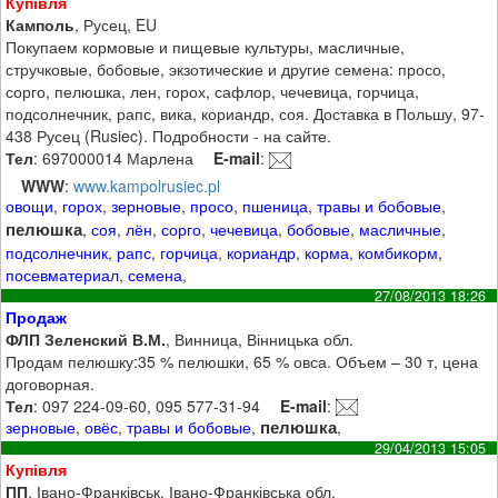
Купівля
Камполь
, Русец, EU
Покупаем кормовые и пищевые культуры, масличные,
стручковые, бобовые, экзотические и другие семена: просо,
сорго, пелюшка, лен, горох, сафлор, чечевица, горчица,
подсолнечник, рапс, вика, кориандр, соя. Доставка в Польшу, 97-
438 Русец (Rusiec). Подробности - на сайте.
Тел
: 697000014 Марлена
E-mail
:
WWW
:
www.kampolrusiec.pl
овощи
,
горох
,
зерновые
,
просо
,
пшеница
,
травы и бобовые
,
пелюшка
,
соя
,
лён
,
сорго
,
чечевица
,
бобовые
,
масличные
,
подсолнечник
,
рапс
,
горчица
,
кориандр
,
корма
,
комбикорм
,
посевматериал
,
семена
,
27/08/2013 18:26
Продаж
ФЛП Зеленский В.М.
, Винница, Вінницька обл.
Продам пелюшку:35 % пелюшки, 65 % овса. Объем – 30 т, цена
договорная.
Тел
: 097 224-09-60, 095 577-31-94
E-mail
:
пелюшка
зерновые
,
овёс
,
травы и бобовые
,
,
29/04/2013 15:05
Купівля
ПП
, Івано-Франківськ, Івано-Франківська обл.