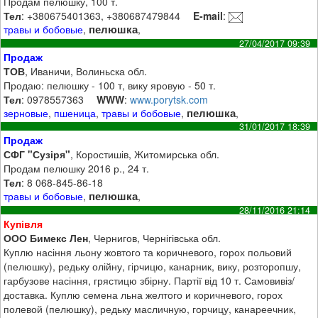
Продам пелюшку, 100 т.
Тел
: +380675401363, +380687479844
E-mail
:
пелюшка
травы и бобовые
,
,
27/04/2017 09:39
Продаж
ТОВ
, Иваничи, Волиньска обл.
Продаю: пелюшку - 100 т, вику яровую - 50 т.
Тел
: 0978557363
WWW
:
www.porytsk.com
пелюшка
зерновые
,
пшеница
,
травы и бобовые
,
,
31/01/2017 18:39
Продаж
СФГ "Сузіря"
, Коростишів, Житомирська обл.
Продам пелюшку 2016 р., 24 т.
Тел
: 8 068-845-86-18
пелюшка
травы и бобовые
,
,
28/11/2016 21:14
Купівля
ООО Бимекс Лен
, Чернигов, Чернігівська обл.
Куплю насіння льону жовтого та коричневого, горох польовий
(пелюшку), редьку олійну, гірчицю, канарник, вику, розторопшу,
гарбузове насіння, грястицю збірну. Партії від 10 т. Самовивіз/
доставка. Куплю семена льна желтого и коричневого, горох
полевой (пелюшку), редьку масличную, горчицу, канареечник,