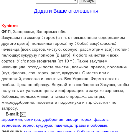
Додати Ваше оголошення
Купівля
ФЛП
, Запорожье, Запорізька обл.
Закупаем на экспорт: горох (в т.ч. с повышенным содержанием
другого цвета), половинки гороха; нут; бобы; вику; фасоль;
чечевица (всех сортов, чистую, сорную, рассмотрим все); люпин;
пелюшку; кукурузу попкорн (2 авто). Любого качества и всех
сортов. У с/х производителя (от 10 т ). Также закупаем
некондицию, отходы посте очистки, влажное, прелое, половинки
(нут, фасоль, соя, горох, рапс, кукуруза). С места или с
доставкой, фасовка и насыпью. Вся Украина. Форма оплаты
любая. Цена по образцу. Вступайте в сообщество Закупка, чтобы
получать актуальные цены и информацию о закупке зерновых,
бобовых, мелкосемянки, а также о продажа селитры,
микроудобрений, посевмата подсолнуха и т.д. Ссылки - по
запросу.
E-mail
:
агрохимия
,
селитра
,
удобрения
,
овощи
,
горох
,
фасоль
,
зерновые
,
зерно
,
кукуруза
,
пшеница
,
травы и бобовые
,
пелюшка
,
соя
,
люпин
,
нут
,
чечевица
,
бобовые
,
масличные
,