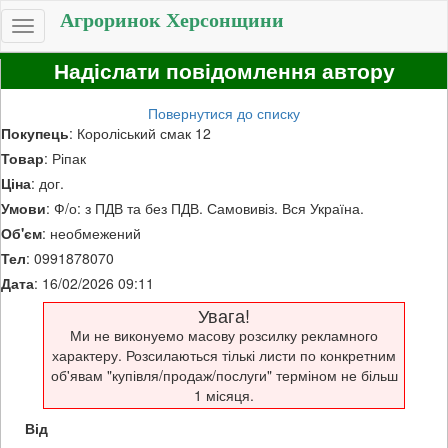
Агроринок Херсонщини
Toggle
navigation
Надіслати повідомлення автору
Повернутися до списку
Покупець
: Короліський смак 12
Товар
: Ріпак
Ціна
: дог.
Умови
: Ф/о: з ПДВ та без ПДВ. Самовивіз. Вся Україна.
Об'єм
: необмежений
Тел
: 0991878070
Дата
: 16/02/2026 09:11
Увага!
Ми не виконуемо масову розсилку рекламного
характеру. Розсилаються тількі листи по конкретним
об'явам "купівля/продаж/послуги" терміном не більш
1 місяця.
Від