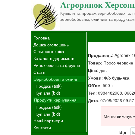
Агроринок Херсон
Купівля та продаж зернобобових, олій
зернобобовим, олійним та продуктам
Головна
Дошка оголошень
Сільгосптехніка
Продавець
: Agronex 1
Каталог підприємств
Товар
: Просо червоне (
Ринок овочів та фруктів
Ціна
: дог.
Статті
Умови
: Ф/о будь-яка.
Зернобобові та олійні
Об'єм
: 500 т
Продаж (ask)
Тел
: 0984482988, 0662
Купівля (bid)
Продукти харчування
Дата
: 07/08/2026 09:57
Продаж (ask)
Купівля (bid)
Ми не виконуем
Наші партнери
Контакти
Від