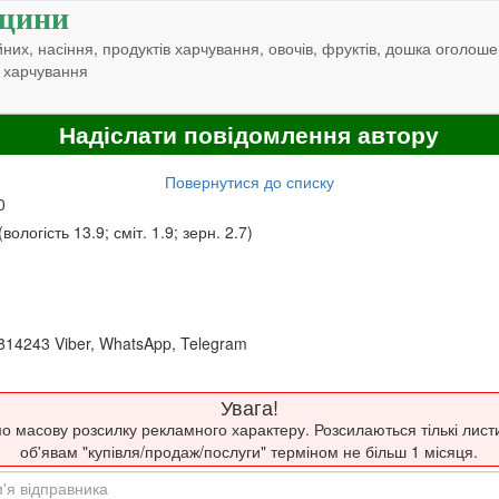
щини
них, насіння, продуктів харчування, овочів, фруктів, дошка оголоше
 харчування
Надіслати повідомлення автору
Повернутися до списку
0
вологість 13.9; сміт. 1.9; зерн. 2.7)
814243 Viber, WhatsApp, Telegram
Увага!
о масову розсилку рекламного характеру. Розсилаються тількі лист
об'явам "купівля/продаж/послуги" терміном не більш 1 місяця.